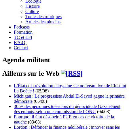
Écologie
Histoire
Culture
Toutes les rubriques
Articles les plus lus
Podcasts
Formation
TC et LFI
F.A.Q.
Contact
Agenda militant
Ailleurs sur le Web
L’État et la révolution citoyenne : le nouveau livre de l’Institut
La Boétie !
(05/08)
Michigan : Le progressiste Abdul El-Sayed gagne la primaire
démocrate
(05/08)
30 % des personnes tuées lors du génocide de Gaza étaient
des enfants, selon une commission de l’ONU
(04/08)
Pourquoi il faut désobéir à l’UE en cas de victoire de la
gauche
(03/08)
Lordon : Défoncer la finance néolibérale : innover sans les