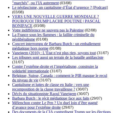
"marchés", ou l’IA autrement
(03/08)
Le néofascisme, un capitalisme d’État d’urgence ? [Podcast]
(03/08)
VERS UNE NOUVELLE GUERRE MONDIALE ?
POURQUOI TRUMP LACHE POUTINE | PASCAL
BONIFACE
(03/08)
Votre indifférence ne sauvera pas la Palestine
(02/08)
La France sous les flammes : la faillite criminelle du
néolibéralisme
(01/08)
Concert interrompu de Barbara Butch : un emballement
médiatique hors norme
(01/08)
Vaneigem (2010) : L’État n’est plus rien, soyons tout
(31/07)
Les tribunes sont aussi un terrain de la bataille antifasciste
(31/07)
Contre l’extrême-droite et l’impérialisme, construire la
solidarité internationale
(31/07)
Belgique, Suisse, Canada : comment le PIB masque le recul
du niveau de vie
(31/07)
Capitalisme et luttes de classe en Italie : vers une
recomposition de la classe travailleuse ?
(30/07)
Décès du situationniste Raoul Vaneigem
(30/07)
Barbara Butch : le récit médiatique face aux faits
(29/07)
Mélenchon contre Le Pen ? Un duel loin d’être gagné
d’avance pour l’extrême droite
(29/07)
Des documents de la CIA contredisent Trump sur les élections