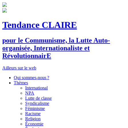
Tendance CLAIRE
pour le
C
ommunisme, la
L
utte
A
uto-
organisée,
I
nternationaliste et
R
évolutionnair
E
Ailleurs sur le web
Qui sommes-nous ?
Thèmes
International
NPA
Lutte de classe
Syndicalisme
Féminisme
Racisme
Religion
Économie