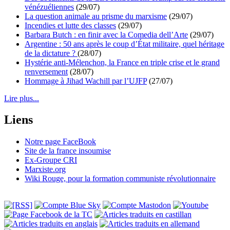
vénézuéliennes
(29/07)
La question animale au prisme du marxisme
(29/07)
Incendies et lutte des classes
(29/07)
Barbara Butch : en finir avec la Comedia dell’Arte
(29/07)
Argentine : 50 ans après le coup d’État militaire, quel héritage
de la dictature ?
(28/07)
Hystérie anti-Mélenchon, la France en triple crise et le grand
renversement
(28/07)
Hommage à Jihad Wachill par l’UJFP
(27/07)
Lire plus...
Liens
Notre page FaceBook
Site de la france insoumise
Ex-Groupe CRI
Marxiste.org
Wiki Rouge, pour la formation communiste révolutionnaire