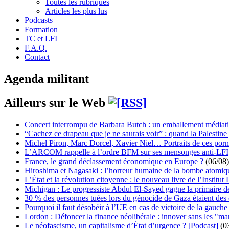
Toutes les rubriques
Articles les plus lus
Podcasts
Formation
TC et LFI
F.A.Q.
Contact
Agenda militant
Ailleurs sur le Web
Concert interrompu de Barbara Butch : un emballement médiat
“Cachez ce drapeau que je ne saurais voir” : quand la Palestine
Michel Piron, Marc Dorcel, Xavier Niel… Portraits de ces porn
L’ARCOM rappelle à l’ordre BFM sur ses mensonges anti-LFI
France, le grand déclassement économique en Europe ?
(06/08)
Hiroshima et Nagasaki : l’horreur humaine de la bombe atomiq
L’État et la révolution citoyenne : le nouveau livre de l’Institut 
Michigan : Le progressiste Abdul El-Sayed gagne la primaire 
30 % des personnes tuées lors du génocide de Gaza étaient de
Pourquoi il faut désobéir à l’UE en cas de victoire de la gauche
Lordon : Défoncer la finance néolibérale : innover sans les "ma
Le néofascisme, un capitalisme d’État d’urgence ? [Podcast]
(0