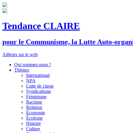
Tendance CLAIRE
pour le
C
ommunisme, la
L
utte
A
uto-organ
Ailleurs sur le web
Qui sommes-nous ?
Thèmes
International
NPA
Lutte de classe
Syndicalisme
Féminisme
Racisme
Religion
Économie
Écologie
Histoire
Culture