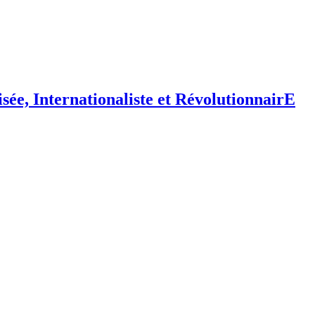
isée,
I
nternationaliste et
R
évolutionnair
E