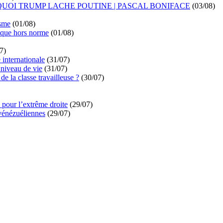
UOI TRUMP LACHE POUTINE | PASCAL BONIFACE
(03/08)
isme
(01/08)
ique hors norme
(01/08)
7)
é internationale
(31/07)
niveau de vie
(31/07)
de la classe travailleuse ?
(30/07)
pour l’extrême droite
(29/07)
vénézuéliennes
(29/07)