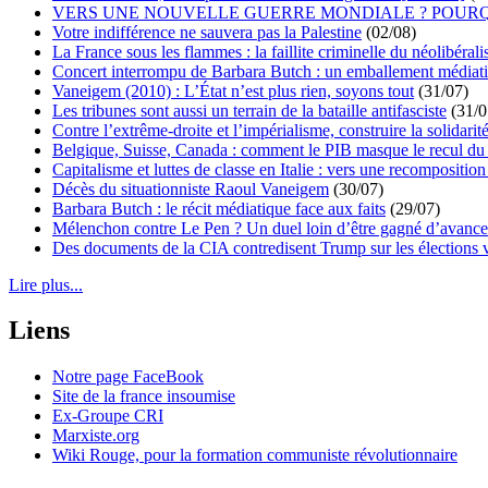
VERS UNE NOUVELLE GUERRE MONDIALE ? POURQ
Votre indifférence ne sauvera pas la Palestine
(02/08)
La France sous les flammes : la faillite criminelle du néolibéral
Concert interrompu de Barbara Butch : un emballement médiat
Vaneigem (2010) : L’État n’est plus rien, soyons tout
(31/07)
Les tribunes sont aussi un terrain de la bataille antifasciste
(31/0
Contre l’extrême-droite et l’impérialisme, construire la solidarit
Belgique, Suisse, Canada : comment le PIB masque le recul du 
Capitalisme et luttes de classe en Italie : vers une recomposition 
Décès du situationniste Raoul Vaneigem
(30/07)
Barbara Butch : le récit médiatique face aux faits
(29/07)
Mélenchon contre Le Pen ? Un duel loin d’être gagné d’avance 
Des documents de la CIA contredisent Trump sur les élections 
Lire plus...
Liens
Notre page FaceBook
Site de la france insoumise
Ex-Groupe CRI
Marxiste.org
Wiki Rouge, pour la formation communiste révolutionnaire