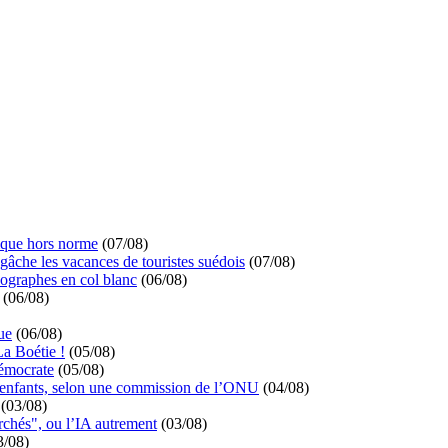
ique hors norme
(07/08)
 gâche les vacances de touristes suédois
(07/08)
ographes en col blanc
(06/08)
(06/08)
ue
(06/08)
La Boétie !
(05/08)
démocrate
(05/08)
s enfants, selon une commission de l’ONU
(04/08)
(03/08)
rchés", ou l’IA autrement
(03/08)
3/08)