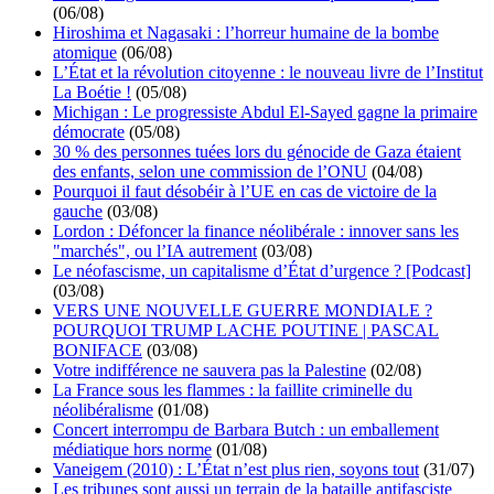
(06/08)
Hiroshima et Nagasaki : l’horreur humaine de la bombe
atomique
(06/08)
L’État et la révolution citoyenne : le nouveau livre de l’Institut
La Boétie !
(05/08)
Michigan : Le progressiste Abdul El-Sayed gagne la primaire
démocrate
(05/08)
30 % des personnes tuées lors du génocide de Gaza étaient
des enfants, selon une commission de l’ONU
(04/08)
Pourquoi il faut désobéir à l’UE en cas de victoire de la
gauche
(03/08)
Lordon : Défoncer la finance néolibérale : innover sans les
"marchés", ou l’IA autrement
(03/08)
Le néofascisme, un capitalisme d’État d’urgence ? [Podcast]
(03/08)
VERS UNE NOUVELLE GUERRE MONDIALE ?
POURQUOI TRUMP LACHE POUTINE | PASCAL
BONIFACE
(03/08)
Votre indifférence ne sauvera pas la Palestine
(02/08)
La France sous les flammes : la faillite criminelle du
néolibéralisme
(01/08)
Concert interrompu de Barbara Butch : un emballement
médiatique hors norme
(01/08)
Vaneigem (2010) : L’État n’est plus rien, soyons tout
(31/07)
Les tribunes sont aussi un terrain de la bataille antifasciste