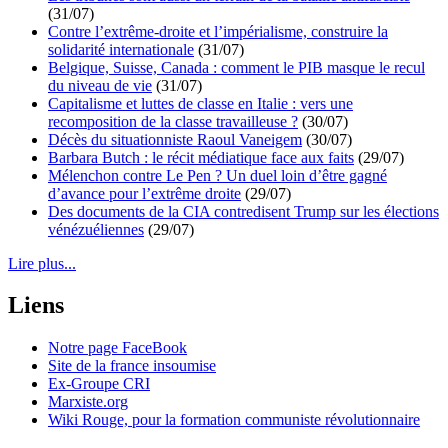
(31/07)
Contre l’extrême-droite et l’impérialisme, construire la
solidarité internationale
(31/07)
Belgique, Suisse, Canada : comment le PIB masque le recul
du niveau de vie
(31/07)
Capitalisme et luttes de classe en Italie : vers une
recomposition de la classe travailleuse ?
(30/07)
Décès du situationniste Raoul Vaneigem
(30/07)
Barbara Butch : le récit médiatique face aux faits
(29/07)
Mélenchon contre Le Pen ? Un duel loin d’être gagné
d’avance pour l’extrême droite
(29/07)
Des documents de la CIA contredisent Trump sur les élections
vénézuéliennes
(29/07)
Lire plus...
Liens
Notre page FaceBook
Site de la france insoumise
Ex-Groupe CRI
Marxiste.org
Wiki Rouge, pour la formation communiste révolutionnaire