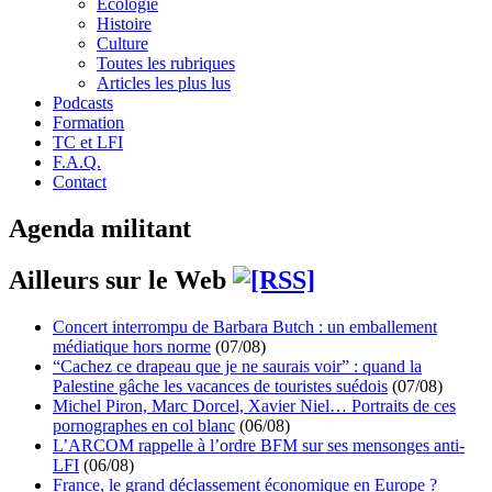
Écologie
Histoire
Culture
Toutes les rubriques
Articles les plus lus
Podcasts
Formation
TC et LFI
F.A.Q.
Contact
Agenda militant
Ailleurs sur le Web
Concert interrompu de Barbara Butch : un emballement
médiatique hors norme
(07/08)
“Cachez ce drapeau que je ne saurais voir” : quand la
Palestine gâche les vacances de touristes suédois
(07/08)
Michel Piron, Marc Dorcel, Xavier Niel… Portraits de ces
pornographes en col blanc
(06/08)
L’ARCOM rappelle à l’ordre BFM sur ses mensonges anti-
LFI
(06/08)
France, le grand déclassement économique en Europe ?