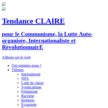
Tendance CLAIRE
pour le
C
ommunisme, la
L
utte
A
uto-
organisée,
I
nternationaliste et
R
évolutionnair
E
Ailleurs sur le web
Qui sommes-nous ?
Thèmes
International
NPA
Lutte de classe
Syndicalisme
Féminisme
Racisme
Religion
Économie