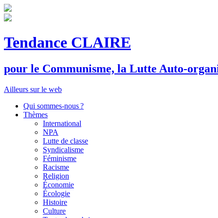
Tendance CLAIRE
pour le
C
ommunisme, la
L
utte
A
uto-organ
Ailleurs sur le web
Qui sommes-nous ?
Thèmes
International
NPA
Lutte de classe
Syndicalisme
Féminisme
Racisme
Religion
Économie
Écologie
Histoire
Culture