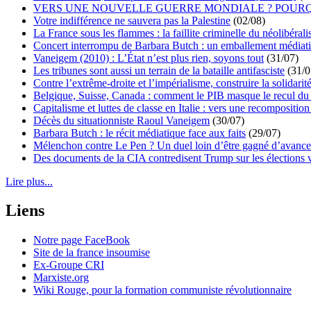
VERS UNE NOUVELLE GUERRE MONDIALE ? POURQ
Votre indifférence ne sauvera pas la Palestine
(02/08)
La France sous les flammes : la faillite criminelle du néolibéral
Concert interrompu de Barbara Butch : un emballement médiat
Vaneigem (2010) : L’État n’est plus rien, soyons tout
(31/07)
Les tribunes sont aussi un terrain de la bataille antifasciste
(31/0
Contre l’extrême-droite et l’impérialisme, construire la solidarit
Belgique, Suisse, Canada : comment le PIB masque le recul du 
Capitalisme et luttes de classe en Italie : vers une recomposition 
Décès du situationniste Raoul Vaneigem
(30/07)
Barbara Butch : le récit médiatique face aux faits
(29/07)
Mélenchon contre Le Pen ? Un duel loin d’être gagné d’avance 
Des documents de la CIA contredisent Trump sur les élections 
Lire plus...
Liens
Notre page FaceBook
Site de la france insoumise
Ex-Groupe CRI
Marxiste.org
Wiki Rouge, pour la formation communiste révolutionnaire