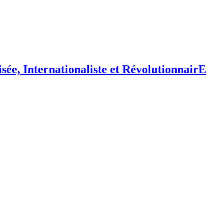
isée,
I
nternationaliste et
R
évolutionnair
E