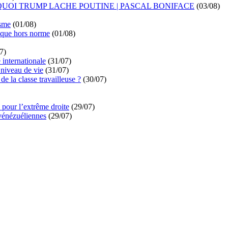
UOI TRUMP LACHE POUTINE | PASCAL BONIFACE
(03/08)
isme
(01/08)
ique hors norme
(01/08)
7)
é internationale
(31/07)
niveau de vie
(31/07)
de la classe travailleuse ?
(30/07)
pour l’extrême droite
(29/07)
vénézuéliennes
(29/07)