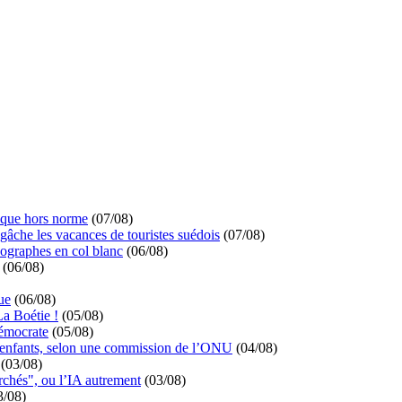
ique hors norme
(07/08)
 gâche les vacances de touristes suédois
(07/08)
ographes en col blanc
(06/08)
(06/08)
ue
(06/08)
La Boétie !
(05/08)
démocrate
(05/08)
s enfants, selon une commission de l’ONU
(04/08)
(03/08)
rchés", ou l’IA autrement
(03/08)
3/08)