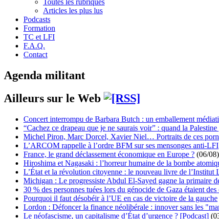
Toutes les rubriques
Articles les plus lus
Podcasts
Formation
TC et LFI
F.A.Q.
Contact
Agenda militant
Ailleurs sur le Web
Concert interrompu de Barbara Butch : un emballement médiat
“Cachez ce drapeau que je ne saurais voir” : quand la Palestine
Michel Piron, Marc Dorcel, Xavier Niel… Portraits de ces porn
L’ARCOM rappelle à l’ordre BFM sur ses mensonges anti-LFI
France, le grand déclassement économique en Europe ?
(06/08)
Hiroshima et Nagasaki : l’horreur humaine de la bombe atomiq
L’État et la révolution citoyenne : le nouveau livre de l’Institut 
Michigan : Le progressiste Abdul El-Sayed gagne la primaire 
30 % des personnes tuées lors du génocide de Gaza étaient de
Pourquoi il faut désobéir à l’UE en cas de victoire de la gauche
Lordon : Défoncer la finance néolibérale : innover sans les "ma
Le néofascisme, un capitalisme d’État d’urgence ? [Podcast]
(0