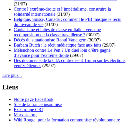
(31/07)
Contre l’extrême-droite et l’impérialisme, construire la
solidarité internationale
(31/07)
Belgique, Suisse, Canada : comment le PIB masque le recul
du niveau de vie
(31/07)
Capitalisme et luttes de classe en Italie : vers une
recomposition de la classe travailleuse ?
(30/07)
Décès du situationniste Raoul Vaneigem
(30/07)
Barbara Butch : le récit médiatique face aux faits
(29/07)
Mélenchon contre Le Pen ? Un duel loin d’être gagné
d’avance pour l’extrême droite
(29/07)
Des documents de la CIA contredisent Trump sur les élections
vénézuéliennes
(29/07)
Lire plus...
Liens
Notre page FaceBook
Site de la france insoumise
Ex-Groupe CRI
Marxiste.org
Wiki Rouge, pour la formation communiste révolutionnaire