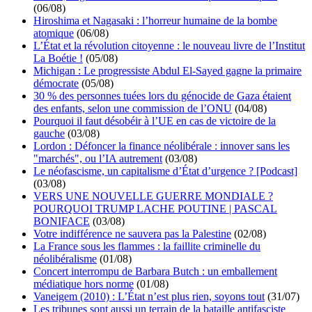
(06/08)
Hiroshima et Nagasaki : l’horreur humaine de la bombe
atomique
(06/08)
L’État et la révolution citoyenne : le nouveau livre de l’Institut
La Boétie !
(05/08)
Michigan : Le progressiste Abdul El-Sayed gagne la primaire
démocrate
(05/08)
30 % des personnes tuées lors du génocide de Gaza étaient
des enfants, selon une commission de l’ONU
(04/08)
Pourquoi il faut désobéir à l’UE en cas de victoire de la
gauche
(03/08)
Lordon : Défoncer la finance néolibérale : innover sans les
"marchés", ou l’IA autrement
(03/08)
Le néofascisme, un capitalisme d’État d’urgence ? [Podcast]
(03/08)
VERS UNE NOUVELLE GUERRE MONDIALE ?
POURQUOI TRUMP LACHE POUTINE | PASCAL
BONIFACE
(03/08)
Votre indifférence ne sauvera pas la Palestine
(02/08)
La France sous les flammes : la faillite criminelle du
néolibéralisme
(01/08)
Concert interrompu de Barbara Butch : un emballement
médiatique hors norme
(01/08)
Vaneigem (2010) : L’État n’est plus rien, soyons tout
(31/07)
Les tribunes sont aussi un terrain de la bataille antifasciste