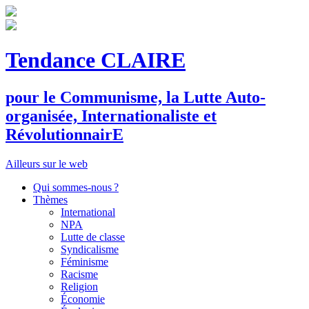
Tendance CLAIRE
pour le
C
ommunisme, la
L
utte
A
uto-
organisée,
I
nternationaliste et
R
évolutionnair
E
Ailleurs sur le web
Qui sommes-nous ?
Thèmes
International
NPA
Lutte de classe
Syndicalisme
Féminisme
Racisme
Religion
Économie