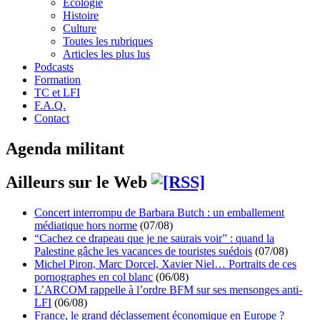
Écologie
Histoire
Culture
Toutes les rubriques
Articles les plus lus
Podcasts
Formation
TC et LFI
F.A.Q.
Contact
Agenda militant
Ailleurs sur le Web
Concert interrompu de Barbara Butch : un emballement
médiatique hors norme
(07/08)
“Cachez ce drapeau que je ne saurais voir” : quand la
Palestine gâche les vacances de touristes suédois
(07/08)
Michel Piron, Marc Dorcel, Xavier Niel… Portraits de ces
pornographes en col blanc
(06/08)
L’ARCOM rappelle à l’ordre BFM sur ses mensonges anti-
LFI
(06/08)
France, le grand déclassement économique en Europe ?