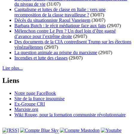
du niveau de vie
(31/07)
Capitalisme et luttes de classe en Italie : vers une
recomposition de la classe travailleuse ?
(30/07)
Décès du situationniste Raoul Vaneigem
(30/07)
Barbara Butch : le récit médiatique face aux faits
(29/07)
Mélenchon contre Le Pen ? Un duel loin d’être gagné
d’avance pour l’extrême droite
(29/07)
Des documents de la CIA contredisent Trump sur les élections
vénézuéliennes
(29/07)
La question animale au prisme du marxisme
(29/07)
Incendies et lutte des classes
(29/07)
Lire plus...
Liens
Notre page FaceBook
Site de la france insoumise
Ex-Groupe CRI
Marxiste.org
Wiki Rouge, pour la formation communiste révolutionnaire