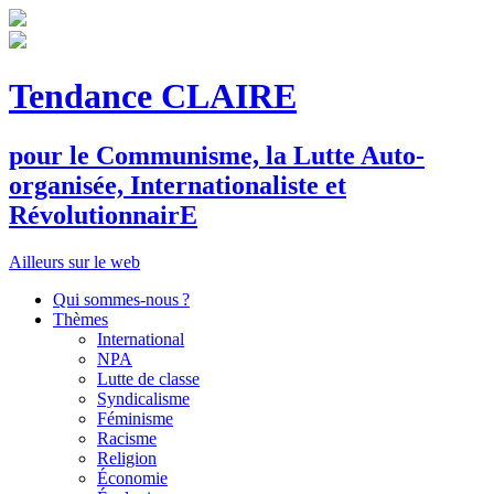
Tendance CLAIRE
pour le
C
ommunisme, la
L
utte
A
uto-
organisée,
I
nternationaliste et
R
évolutionnair
E
Ailleurs sur le web
Qui sommes-nous ?
Thèmes
International
NPA
Lutte de classe
Syndicalisme
Féminisme
Racisme
Religion
Économie