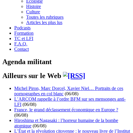
Écologie
Histoire
Culture
Toutes les rubriques
Articles les plus lus
Podcasts
Formation
TC et LFI
F.A.Q.
Contact
Agenda militant
Ailleurs sur le Web
Michel Piron, Marc Dorcel, Xavier Niel… Portraits de ces
pornographes en col blanc
(06/08)
L’ARCOM rappelle à l’ordre BFM sur ses mensonges anti-
LFI
(06/08)
France, le grand déclassement économique en Europe ?
(06/08)
Hiroshima et Nagasaki : l’horreur humaine de la bombe
atomique
(06/08)
L’État et la révolution citoyenne : le nouveau livre de l’Institut