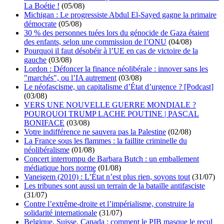
La Boétie !
(05/08)
Michigan : Le progressiste Abdul El-Sayed gagne la primaire
démocrate
(05/08)
30 % des personnes tuées lors du génocide de Gaza étaient
des enfants, selon une commission de l’ONU
(04/08)
Pourquoi il faut désobéir à l’UE en cas de victoire de la
gauche
(03/08)
Lordon : Défoncer la finance néolibérale : innover sans les
"marchés", ou l’IA autrement
(03/08)
Le néofascisme, un capitalisme d’État d’urgence ? [Podcast]
(03/08)
VERS UNE NOUVELLE GUERRE MONDIALE ?
POURQUOI TRUMP LACHE POUTINE | PASCAL
BONIFACE
(03/08)
Votre indifférence ne sauvera pas la Palestine
(02/08)
La France sous les flammes : la faillite criminelle du
néolibéralisme
(01/08)
Concert interrompu de Barbara Butch : un emballement
médiatique hors norme
(01/08)
Vaneigem (2010) : L’État n’est plus rien, soyons tout
(31/07)
Les tribunes sont aussi un terrain de la bataille antifasciste
(31/07)
Contre l’extrême-droite et l’impérialisme, construire la
solidarité internationale
(31/07)
Belgique, Suisse, Canada : comment le PIB masque le recul