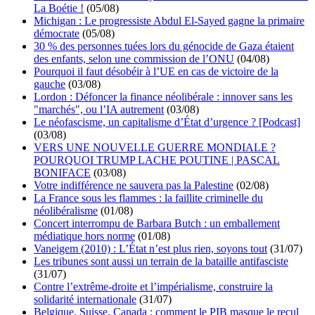
La Boétie !
(05/08)
Michigan : Le progressiste Abdul El-Sayed gagne la primaire
démocrate
(05/08)
30 % des personnes tuées lors du génocide de Gaza étaient
des enfants, selon une commission de l’ONU
(04/08)
Pourquoi il faut désobéir à l’UE en cas de victoire de la
gauche
(03/08)
Lordon : Défoncer la finance néolibérale : innover sans les
"marchés", ou l’IA autrement
(03/08)
Le néofascisme, un capitalisme d’État d’urgence ? [Podcast]
(03/08)
VERS UNE NOUVELLE GUERRE MONDIALE ?
POURQUOI TRUMP LACHE POUTINE | PASCAL
BONIFACE
(03/08)
Votre indifférence ne sauvera pas la Palestine
(02/08)
La France sous les flammes : la faillite criminelle du
néolibéralisme
(01/08)
Concert interrompu de Barbara Butch : un emballement
médiatique hors norme
(01/08)
Vaneigem (2010) : L’État n’est plus rien, soyons tout
(31/07)
Les tribunes sont aussi un terrain de la bataille antifasciste
(31/07)
Contre l’extrême-droite et l’impérialisme, construire la
solidarité internationale
(31/07)
Belgique, Suisse, Canada : comment le PIB masque le recul