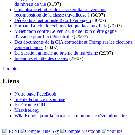
du niveau de vie
(31/07)
Capitalisme et luttes de classe en Italie : vers une
recomposition de la classe travailleuse ?
(30/07)
Décès du situationniste Raoul Vaneigem
(30/07)
Barbara Butch : le récit médiatique face aux faits
(29/07)
Mélenchon contre Le Pen ? Un duel loin d’être gagné
d’avance pour l’extrême droite
(29/07)
Des documents de la CIA contredisent Trump sur les élections
vénézuéliennes
(29/07)
La question animale au prisme du marxisme
(29/07)
Incendies et lutte des classes
(29/07)
Lire plus...
Liens
Notre page FaceBook
Site de la france insoumise
Ex-Groupe CRI
Marxiste.org
Wiki Rouge, pour la formation communiste révolutionnaire