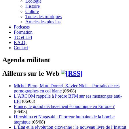
Écologie
Histoire
Culture
Toutes les rubriques
Articles les plus lus
Podcasts
Formation
TC et LFI
F.A.Q.
Contact
Agenda militant
Ailleurs sur le Web
Michel Piron, Marc Dorcel, Xavier Niel… Portraits de ces
pornographes en col blanc
(06/08)
L’ARCOM rappelle à l’ordre BFM sur ses mensonges anti-
LFI
(06/08)
France, le grand déclassement économique en Europe ?
(06/08)
Hiroshima et Nagasaki : l’horreur humaine de la bombe
atomique
(06/08)
L’État et la révolution citoyenne : le nouveau livre de l’Institut