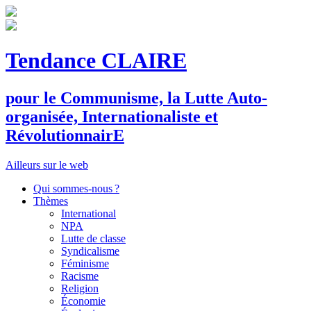
Tendance CLAIRE
pour le
C
ommunisme, la
L
utte
A
uto-
organisée,
I
nternationaliste et
R
évolutionnair
E
Ailleurs sur le web
Qui sommes-nous ?
Thèmes
International
NPA
Lutte de classe
Syndicalisme
Féminisme
Racisme
Religion
Économie