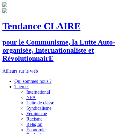
Tendance CLAIRE
pour le
C
ommunisme, la
L
utte
A
uto-
organisée,
I
nternationaliste et
R
évolutionnair
E
Ailleurs sur le web
Qui sommes-nous ?
Thèmes
International
NPA
Lutte de classe
Syndicalisme
Féminisme
Racisme
Religion
Économie