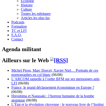
Écologie
Histoire
Culture
Toutes les rubriques
Articles les plus lus
Podcasts
Formation
TC et LFI
F.A.Q.
Contact
Agenda militant
Ailleurs sur le Web
Michel Piron, Marc Dorcel, Xavier Niel… Portraits de ces
pornographes en col blanc
(06/08)
L’ARCOM rappelle à l’ordre BFM sur ses mensonges anti-
LFI
(06/08)
France, le grand déclassement économique en Europe ?
(06/08)
Hiroshima et Nagasaki : l’horreur humaine de la bombe
atomique
(06/08)
L’État et la révolution citoyenne : le nouveau livre de l’Institut