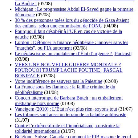
La Boétie !
(05/08)
Michigan : Le progressiste Abdul El-Sayed gagne la primaire
démocrate
(05/08)
30 % des personnes tuées lors du génocide de Gaza étaient
des enfants, selon une commission de l’ONU
(04/08)
Pourquoi il faut désobéir à l’UE en cas de victoire de la
gauche
(03/08)
Lordon : Défoncer la finance néolibérale : innover sans les
"marchés", ou l’IA autrement
(03/08)
Le néofascisme, un capitalisme d’État d’urgence ? [Podcast]
(03/08)
VERS UNE NOUVELLE GUERRE MONDIALE ?
POURQUOI TRUMP LACHE POUTINE | PASCAL
BONIFACE
(03/08)
Votre indifférence ne sauvera pas la Palestine
(02/08)
La France sous les flammes : la faillite criminelle du
néolibéralisme
(01/08)
Concert interrompu de Barbara Butch : un emballement
médiatique hors norme
(01/08)
Vaneigem (2010) : L’État n’est plus rien, soyons tout
(31/07)
Les tribunes sont aussi un terrain de la bataille antifasciste
(31/07)
Contre l’extrême-droite et l’impérialisme, construire la
solidarité internationale
(31/07)
Belgique, Suisse, Canada : comment le PIB masque le recul