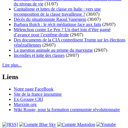
du niveau de vie
(31/07)
Capitalisme et luttes de classe en Italie : vers une
recomposition de la classe travailleuse ?
(30/07)
Décès du situationniste Raoul Vaneigem
(30/07)
Barbara Butch : le récit médiatique face aux faits
(29/07)
Mélenchon contre Le Pen ? Un duel loin d’être gagné
d’avance pour l’extrême droite
(29/07)
Des documents de la CIA contredisent Trump sur les élections
vénézuéliennes
(29/07)
La question animale au prisme du marxisme
(29/07)
Incendies et lutte des classes
(29/07)
Lire plus...
Liens
Notre page FaceBook
Site de la france insoumise
Ex-Groupe CRI
Marxiste.org
Wiki Rouge, pour la formation communiste révolutionnaire