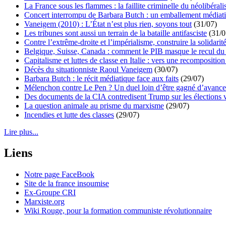
La France sous les flammes : la faillite criminelle du néolibéral
Concert interrompu de Barbara Butch : un emballement médiat
Vaneigem (2010) : L’État n’est plus rien, soyons tout
(31/07)
Les tribunes sont aussi un terrain de la bataille antifasciste
(31/0
Contre l’extrême-droite et l’impérialisme, construire la solidarit
Belgique, Suisse, Canada : comment le PIB masque le recul du 
Capitalisme et luttes de classe en Italie : vers une recomposition 
Décès du situationniste Raoul Vaneigem
(30/07)
Barbara Butch : le récit médiatique face aux faits
(29/07)
Mélenchon contre Le Pen ? Un duel loin d’être gagné d’avance 
Des documents de la CIA contredisent Trump sur les élections 
La question animale au prisme du marxisme
(29/07)
Incendies et lutte des classes
(29/07)
Lire plus...
Liens
Notre page FaceBook
Site de la france insoumise
Ex-Groupe CRI
Marxiste.org
Wiki Rouge, pour la formation communiste révolutionnaire