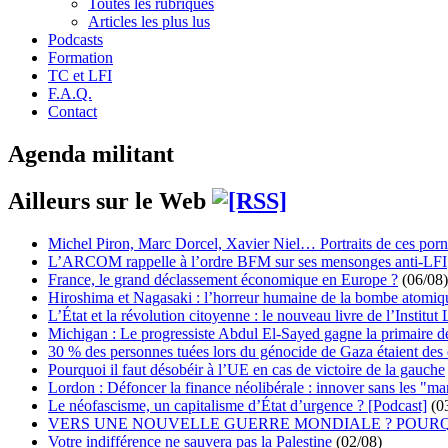
Toutes les rubriques
Articles les plus lus
Podcasts
Formation
TC et LFI
F.A.Q.
Contact
Agenda militant
Ailleurs sur le Web
Michel Piron, Marc Dorcel, Xavier Niel… Portraits de ces porn
L’ARCOM rappelle à l’ordre BFM sur ses mensonges anti-LFI
France, le grand déclassement économique en Europe ?
(06/08)
Hiroshima et Nagasaki : l’horreur humaine de la bombe atomiq
L’État et la révolution citoyenne : le nouveau livre de l’Institut 
Michigan : Le progressiste Abdul El-Sayed gagne la primaire 
30 % des personnes tuées lors du génocide de Gaza étaient de
Pourquoi il faut désobéir à l’UE en cas de victoire de la gauche
Lordon : Défoncer la finance néolibérale : innover sans les "ma
Le néofascisme, un capitalisme d’État d’urgence ? [Podcast]
(0
VERS UNE NOUVELLE GUERRE MONDIALE ? POURQ
Votre indifférence ne sauvera pas la Palestine
(02/08)