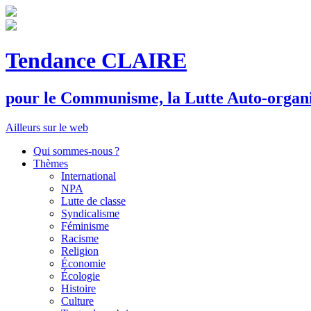
Tendance CLAIRE
pour le
C
ommunisme, la
L
utte
A
uto-organ
Ailleurs sur le web
Qui sommes-nous ?
Thèmes
International
NPA
Lutte de classe
Syndicalisme
Féminisme
Racisme
Religion
Économie
Écologie
Histoire
Culture