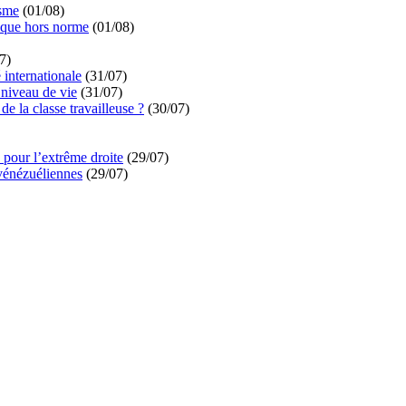
isme
(01/08)
ique hors norme
(01/08)
7)
é internationale
(31/07)
niveau de vie
(31/07)
de la classe travailleuse ?
(30/07)
pour l’extrême droite
(29/07)
vénézuéliennes
(29/07)