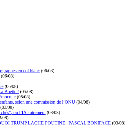
ographes en col blanc
(06/08)
(06/08)
ue
(06/08)
La Boétie !
(05/08)
démocrate
(05/08)
s enfants, selon une commission de l’ONU
(04/08)
(03/08)
rchés", ou l’IA autrement
(03/08)
3/08)
UOI TRUMP LACHE POUTINE | PASCAL BONIFACE
(03/08)