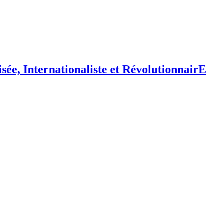
isée,
I
nternationaliste et
R
évolutionnair
E