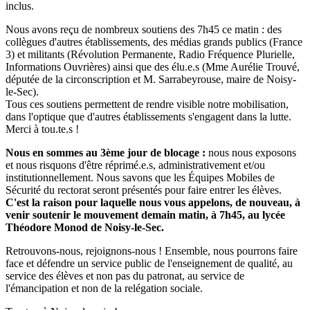
inclus.
Nous avons reçu de nombreux soutiens des 7h45 ce matin : des
collègues d'autres établissements, des médias grands publics (France
3) et militants (Révolution Permanente, Radio Fréquence Plurielle,
Informations Ouvrières) ainsi que des élu.e.s (Mme Aurélie Trouvé,
députée de la circonscription et M. Sarrabeyrouse, maire de Noisy-
le-Sec).
Tous ces soutiens permettent de rendre visible notre mobilisation,
dans l'optique que d'autres établissements s'engagent dans la lutte.
Merci à tou.te.s !
Nous en sommes au 3ème jour de blocage :
nous nous exposons
et nous risquons d'être réprimé.e.s, administrativement et/ou
institutionnellement. Nous savons que les Équipes Mobiles de
Sécurité du rectorat seront présentés pour faire entrer les élèves.
C'est la raison pour laquelle nous vous appelons, de nouveau, à
venir soutenir le mouvement demain matin, à 7h45, au lycée
Théodore Monod de Noisy-le-Sec.
Retrouvons-nous, rejoignons-nous ! Ensemble, nous pourrons faire
face et défendre un service public de l'enseignement de qualité, au
service des élèves et non pas du patronat, au service de
l'émancipation et non de la relégation sociale.