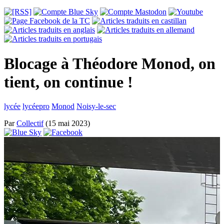
Blocage à Théodore Monod, on
tient, on continue !
lycée
lycéepro
Monod
Noisy-le-sec
Par
Collectif
(15 mai 2023)