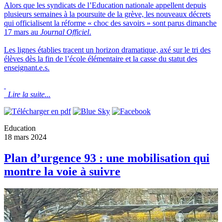
Alors que les syndicats de l’Education nationale appellent depuis
plusieurs semaines à la poursuite de la grève, les nouveaux décrets
qui officialisent la réforme « choc des savoirs » sont parus dimanche
17 mars au
Journal Officiel
.
Les lignes établies tracent un horizon dramatique, axé sur le tri des
élèves dès la fin de l’école élémentaire et la casse du statut des
enseignant.e.s.
Lire la suite...
Education
18 mars 2024
Plan d’urgence 93 : une mobilisation qui
montre la voie à suivre