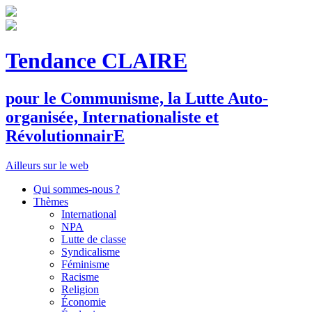
Tendance CLAIRE
pour le
C
ommunisme, la
L
utte
A
uto-
organisée,
I
nternationaliste et
R
évolutionnair
E
Ailleurs sur le web
Qui sommes-nous ?
Thèmes
International
NPA
Lutte de classe
Syndicalisme
Féminisme
Racisme
Religion
Économie