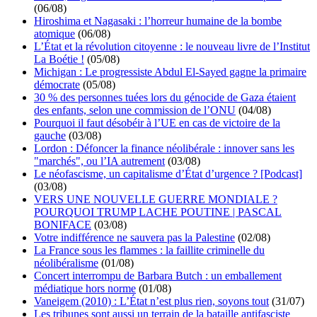
(06/08)
Hiroshima et Nagasaki : l’horreur humaine de la bombe
atomique
(06/08)
L’État et la révolution citoyenne : le nouveau livre de l’Institut
La Boétie !
(05/08)
Michigan : Le progressiste Abdul El-Sayed gagne la primaire
démocrate
(05/08)
30 % des personnes tuées lors du génocide de Gaza étaient
des enfants, selon une commission de l’ONU
(04/08)
Pourquoi il faut désobéir à l’UE en cas de victoire de la
gauche
(03/08)
Lordon : Défoncer la finance néolibérale : innover sans les
"marchés", ou l’IA autrement
(03/08)
Le néofascisme, un capitalisme d’État d’urgence ? [Podcast]
(03/08)
VERS UNE NOUVELLE GUERRE MONDIALE ?
POURQUOI TRUMP LACHE POUTINE | PASCAL
BONIFACE
(03/08)
Votre indifférence ne sauvera pas la Palestine
(02/08)
La France sous les flammes : la faillite criminelle du
néolibéralisme
(01/08)
Concert interrompu de Barbara Butch : un emballement
médiatique hors norme
(01/08)
Vaneigem (2010) : L’État n’est plus rien, soyons tout
(31/07)
Les tribunes sont aussi un terrain de la bataille antifasciste