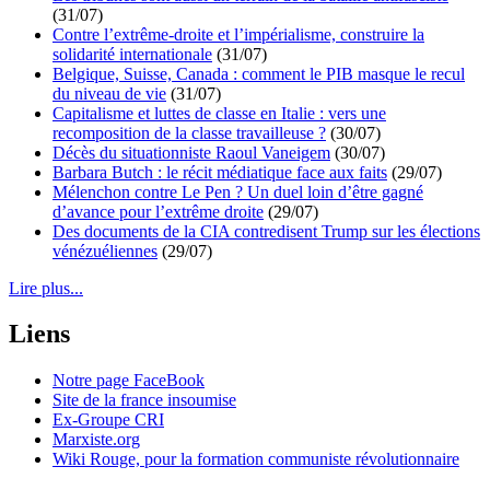
(31/07)
Contre l’extrême-droite et l’impérialisme, construire la
solidarité internationale
(31/07)
Belgique, Suisse, Canada : comment le PIB masque le recul
du niveau de vie
(31/07)
Capitalisme et luttes de classe en Italie : vers une
recomposition de la classe travailleuse ?
(30/07)
Décès du situationniste Raoul Vaneigem
(30/07)
Barbara Butch : le récit médiatique face aux faits
(29/07)
Mélenchon contre Le Pen ? Un duel loin d’être gagné
d’avance pour l’extrême droite
(29/07)
Des documents de la CIA contredisent Trump sur les élections
vénézuéliennes
(29/07)
Lire plus...
Liens
Notre page FaceBook
Site de la france insoumise
Ex-Groupe CRI
Marxiste.org
Wiki Rouge, pour la formation communiste révolutionnaire