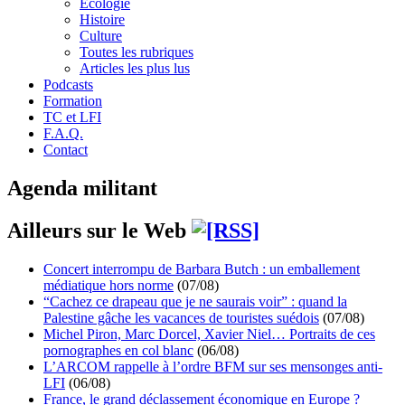
Écologie
Histoire
Culture
Toutes les rubriques
Articles les plus lus
Podcasts
Formation
TC et LFI
F.A.Q.
Contact
Agenda militant
Ailleurs sur le Web
Concert interrompu de Barbara Butch : un emballement
médiatique hors norme
(07/08)
“Cachez ce drapeau que je ne saurais voir” : quand la
Palestine gâche les vacances de touristes suédois
(07/08)
Michel Piron, Marc Dorcel, Xavier Niel… Portraits de ces
pornographes en col blanc
(06/08)
L’ARCOM rappelle à l’ordre BFM sur ses mensonges anti-
LFI
(06/08)
France, le grand déclassement économique en Europe ?