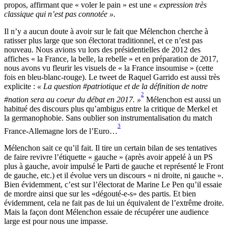
propos, affirmant que « voler le pain » est une
« expression très
classique qui n’est pas connotée ».
Il n’y a aucun doute à avoir sur le fait que Mélenchon cherche à
ratisser plus large que son électorat traditionnel, et ce n’est pas
nouveau. Nous avions vu lors des présidentielles de 2012 des
affiches « la France, la belle, la rebelle » et en préparation de 2017,
nous avons vu fleurir les visuels de « la France insoumise » (cette
fois en bleu-blanc-rouge). Le tweet de Raquel Garrido est aussi très
explicite :
« La question #patriotique et de la définition de notre
2
#nation sera au coeur du débat en 2017. »
Mélenchon est aussi un
habitué des discours plus qu’ambigus entre la critique de Merkel et
la germanophobie. Sans oublier son instrumentalisation du match
3
France-Allemagne lors de l’Euro…
Mélenchon sait ce qu’il fait. Il tire un certain bilan de ses tentatives
de faire revivre l’étiquette « gauche » (après avoir appelé à un PS
plus à gauche, avoir impulsé le Parti de gauche et représenté le Front
de gauche, etc.) et il évolue vers un discours « ni droite, ni gauche ».
Bien évidemment, c’est sur l’électorat de Marine Le Pen qu’il essaie
de mordre ainsi que sur les «dégouté-e-s» des partis. Et bien
évidemment, cela ne fait pas de lui un équivalent de l’extrême droite.
Mais la façon dont Mélenchon essaie de récupérer une audience
large est pour nous une impasse.