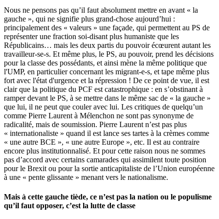
Nous ne pensons pas qu’il faut absolument mettre en avant « la
gauche », qui ne signifie plus grand-chose aujourd’hui :
principalement des « valeurs » une façade, qui permettent au PS de
représenter une fraction soi-disant plus humaniste que les
Républicains… mais les deux partis du pouvoir écœurent autant les
travailleur-se-s. Et même plus, le PS, au pouvoir, prend les décisions
pour la classe des possédants, et ainsi mène la même politique que
l'UMP, en particulier concernant les migrant-e-s, et tape même plus
fort avec l'état d'urgence et la répression ! De ce point de vue, il est
clair que la politique du PCF est catastrophique : en s’obstinant à
ramper devant le PS, à se mettre dans le même sac de « la gauche »
que lui, il ne peut que couler avec lui. Les critiques de quelqu’un
comme Pierre Laurent à Mélenchon ne sont pas synonyme de
radicalité, mais de soumission. Pierre Laurent n’est pas plus
« internationaliste » quand il est lance ses tartes à la crèmes comme
« une autre BCE », « une autre Europe », etc. Il est au contraire
encore plus institutionnalisé. Et pour cette raison nous ne sommes
pas d’accord avec certains camarades qui assimilent toute position
pour le Brexit ou pour la sortie anticapitaliste de l’Union européenne
à une « pente glissante » menant vers le nationalisme.
Mais à cette gauche tiède, ce n’est pas la nation ou le populisme
qu’il faut opposer, c’est la lutte de classe