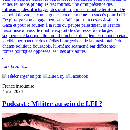
et des réunions publiques très fournis, une omniprésence des
diffusions, des affichages, des porte-à-porte sur tout le territoire. De
ce point de vue, la campagne est en elle-même un succès pour la FI.
De plus, par son engagement sans faille pour un cessez-le-feu à
Gaza et pour le soutien à la lutte du peuple palestinien, la France
Insoumise a réussi le double exploit de s’adresser à de larges
segments de la population non-blanche et de la jeunesse tout en étant
la cible permanente des médias bourgeois et de la quasi-totalité du
champ politique bourgeois, lui-même segmenté par différentes
forces politiques opposées les unes aux autres.
Lire la suite...
France insoumise
4 mai 2024
Podcast : Militer au sein de LFI ?