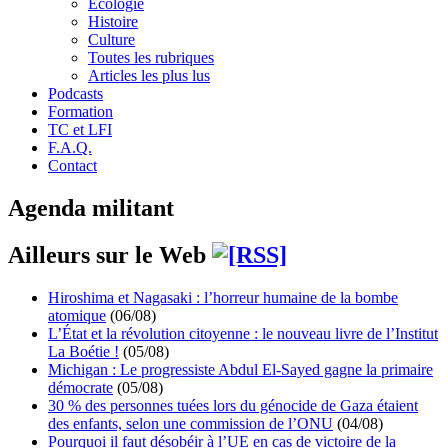
Écologie
Histoire
Culture
Toutes les rubriques
Articles les plus lus
Podcasts
Formation
TC et LFI
F.A.Q.
Contact
Agenda militant
Ailleurs sur le Web
Hiroshima et Nagasaki : l’horreur humaine de la bombe
atomique
(06/08)
L’État et la révolution citoyenne : le nouveau livre de l’Institut
La Boétie !
(05/08)
Michigan : Le progressiste Abdul El-Sayed gagne la primaire
démocrate
(05/08)
30 % des personnes tuées lors du génocide de Gaza étaient
des enfants, selon une commission de l’ONU
(04/08)
Pourquoi il faut désobéir à l’UE en cas de victoire de la