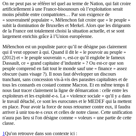
On ne peut pas se référer tel quel au terme de Nation, qui fait croire
artificiellement à une France-bisounours où l’exploitation serait
moins pénible entre compatriotes… Par son exigence de
« souveraineté populaire », Mélenchon fait croire que « le peuple »
subit la domination de Bruxelles et Merkel. Alors que les dirigeants
de la France ont totalement choisi la situation actuelle, et se sont
largement enrichis grâce à l’Union européenne.
Mélenchon est un populiste parce qu’il ne désigne pas clairement
qui il veut opposer à qui. Quand il dit le « le pouvoir au peuple »
(2012) et « le peuple souverain », est-ce qu’il englobe le fameux
Dassault, ce « grand capitaine d’industrie » ? Ou est-ce que son
peuple comprend en fait tout le monde sauf une « finance » assez
obscure (sans visage ?). Il nous faut développer un discours
tranchant, sans concession vis-à-vis des parasites capitalistes et de
tous les connards en costard comme Macron. Et en même temps il
nous faut tracer clairement la ligne de démarcation : celle entre les
exploiteurs et les exploité-e-s. La « violence sociale » qu'il y a dans
le travail détaché, ce sont les eurocrates et le MEDEF qui la mettent
en place. Pour avoir la force de nous retourner contre eux, il faudra
arriver à unir tou-te-s ceux et celles de notre classe. Cette unification
n'aura pas lieu si l'on désigne comme « voleurs » une partie de cette
classe.
1
Qu'on retrouve dans son contexte ici :