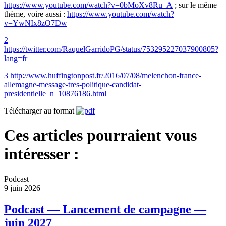
https://www.youtube.com/watch?v=0bMoXv8Ru_A
; sur le même
thème, voire aussi :
https://www.youtube.com/watch?
v=YwNIx8zO7Dw
2
https://twitter.com/RaquelGarridoPG/status/753295227037900805?
lang=fr
3
http://www.huffingtonpost.fr/2016/07/08/melenchon-france-
allemagne-message-tres-politique-candidat-
presidentielle_n_10876186.html
Télécharger au format
Ces articles pourraient vous
intéresser :
Podcast
9 juin 2026
Podcast — Lancement de campagne —
juin 2027