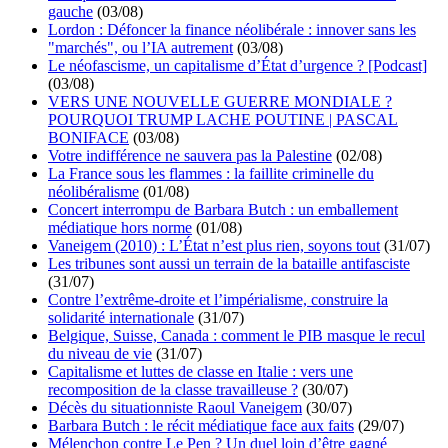
gauche
(03/08)
Lordon : Défoncer la finance néolibérale : innover sans les
"marchés", ou l’IA autrement
(03/08)
Le néofascisme, un capitalisme d’État d’urgence ? [Podcast]
(03/08)
VERS UNE NOUVELLE GUERRE MONDIALE ?
POURQUOI TRUMP LACHE POUTINE | PASCAL
BONIFACE
(03/08)
Votre indifférence ne sauvera pas la Palestine
(02/08)
La France sous les flammes : la faillite criminelle du
néolibéralisme
(01/08)
Concert interrompu de Barbara Butch : un emballement
médiatique hors norme
(01/08)
Vaneigem (2010) : L’État n’est plus rien, soyons tout
(31/07)
Les tribunes sont aussi un terrain de la bataille antifasciste
(31/07)
Contre l’extrême-droite et l’impérialisme, construire la
solidarité internationale
(31/07)
Belgique, Suisse, Canada : comment le PIB masque le recul
du niveau de vie
(31/07)
Capitalisme et luttes de classe en Italie : vers une
recomposition de la classe travailleuse ?
(30/07)
Décès du situationniste Raoul Vaneigem
(30/07)
Barbara Butch : le récit médiatique face aux faits
(29/07)
Mélenchon contre Le Pen ? Un duel loin d’être gagné