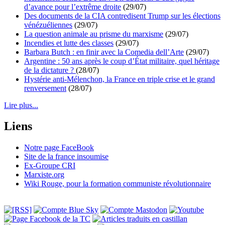
d’avance pour l’extrême droite
(29/07)
Des documents de la CIA contredisent Trump sur les élections
vénézuéliennes
(29/07)
La question animale au prisme du marxisme
(29/07)
Incendies et lutte des classes
(29/07)
Barbara Butch : en finir avec la Comedia dell’Arte
(29/07)
Argentine : 50 ans après le coup d’État militaire, quel héritage
de la dictature ?
(28/07)
Hystérie anti-Mélenchon, la France en triple crise et le grand
renversement
(28/07)
Lire plus...
Liens
Notre page FaceBook
Site de la france insoumise
Ex-Groupe CRI
Marxiste.org
Wiki Rouge, pour la formation communiste révolutionnaire