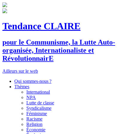
Tendance CLAIRE
pour le
C
ommunisme, la
L
utte
A
uto-
organisée,
I
nternationaliste et
R
évolutionnair
E
Ailleurs sur le web
Qui sommes-nous ?
Thèmes
International
NPA
Lutte de classe
Syndicalisme
Féminisme
Racisme
Religion
Économie