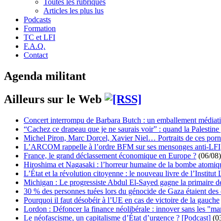
Toutes les rubriques
Articles les plus lus
Podcasts
Formation
TC et LFI
F.A.Q.
Contact
Agenda militant
Ailleurs sur le Web
Concert interrompu de Barbara Butch : un emballement médiat
“Cachez ce drapeau que je ne saurais voir” : quand la Palestine
Michel Piron, Marc Dorcel, Xavier Niel… Portraits de ces porn
L’ARCOM rappelle à l’ordre BFM sur ses mensonges anti-LFI
France, le grand déclassement économique en Europe ?
(06/08)
Hiroshima et Nagasaki : l’horreur humaine de la bombe atomiq
L’État et la révolution citoyenne : le nouveau livre de l’Institut 
Michigan : Le progressiste Abdul El-Sayed gagne la primaire 
30 % des personnes tuées lors du génocide de Gaza étaient de
Pourquoi il faut désobéir à l’UE en cas de victoire de la gauche
Lordon : Défoncer la finance néolibérale : innover sans les "ma
Le néofascisme, un capitalisme d’État d’urgence ? [Podcast]
(0