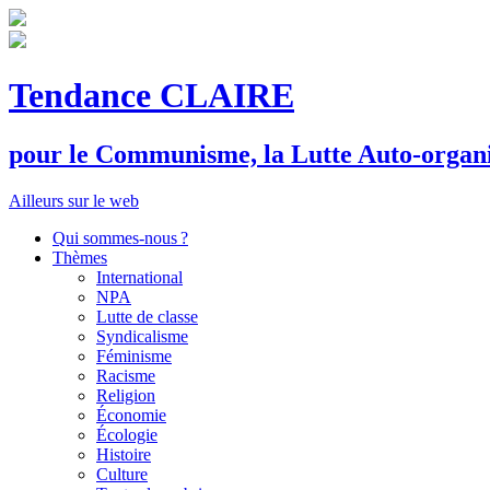
Tendance CLAIRE
pour le
C
ommunisme, la
L
utte
A
uto-organ
Ailleurs sur le web
Qui sommes-nous ?
Thèmes
International
NPA
Lutte de classe
Syndicalisme
Féminisme
Racisme
Religion
Économie
Écologie
Histoire
Culture