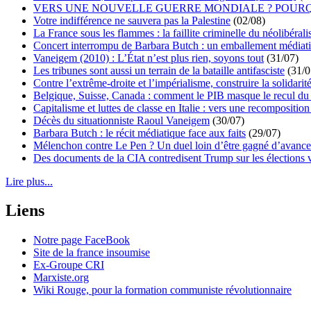
VERS UNE NOUVELLE GUERRE MONDIALE ? POURQ
Votre indifférence ne sauvera pas la Palestine
(02/08)
La France sous les flammes : la faillite criminelle du néolibéral
Concert interrompu de Barbara Butch : un emballement médiat
Vaneigem (2010) : L’État n’est plus rien, soyons tout
(31/07)
Les tribunes sont aussi un terrain de la bataille antifasciste
(31/0
Contre l’extrême-droite et l’impérialisme, construire la solidarit
Belgique, Suisse, Canada : comment le PIB masque le recul du 
Capitalisme et luttes de classe en Italie : vers une recomposition 
Décès du situationniste Raoul Vaneigem
(30/07)
Barbara Butch : le récit médiatique face aux faits
(29/07)
Mélenchon contre Le Pen ? Un duel loin d’être gagné d’avance 
Des documents de la CIA contredisent Trump sur les élections 
Lire plus...
Liens
Notre page FaceBook
Site de la france insoumise
Ex-Groupe CRI
Marxiste.org
Wiki Rouge, pour la formation communiste révolutionnaire