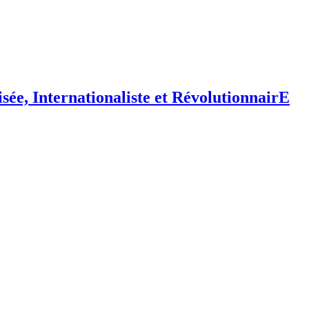
isée,
I
nternationaliste et
R
évolutionnair
E