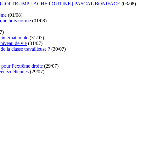
UOI TRUMP LACHE POUTINE | PASCAL BONIFACE
(03/08)
isme
(01/08)
ique hors norme
(01/08)
7)
é internationale
(31/07)
niveau de vie
(31/07)
de la classe travailleuse ?
(30/07)
pour l’extrême droite
(29/07)
vénézuéliennes
(29/07)