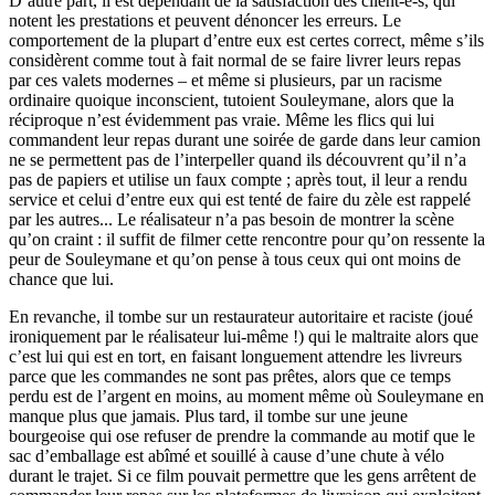
D’autre part, il est dépendant de la satisfaction des client-e-s, qui
notent les prestations et peuvent dénoncer les erreurs. Le
comportement de la plupart d’entre eux est certes correct, même s’ils
considèrent comme tout à fait normal de se faire livrer leurs repas
par ces valets modernes – et même si plusieurs, par un racisme
ordinaire quoique inconscient, tutoient Souleymane, alors que la
réciproque n’est évidemment pas vraie. Même les flics qui lui
commandent leur repas durant une soirée de garde dans leur camion
ne se permettent pas de l’interpeller quand ils découvrent qu’il n’a
pas de papiers et utilise un faux compte ; après tout, il leur a rendu
service et celui d’entre eux qui est tenté de faire du zèle est rappelé
par les autres... Le réalisateur n’a pas besoin de montrer la scène
qu’on craint : il suffit de filmer cette rencontre pour qu’on ressente la
peur de Souleymane et qu’on pense à tous ceux qui ont moins de
chance que lui.
En revanche, il tombe sur un restaurateur autoritaire et raciste (joué
ironiquement par le réalisateur lui-même !) qui le maltraite alors que
c’est lui qui est en tort, en faisant longuement attendre les livreurs
parce que les commandes ne sont pas prêtes, alors que ce temps
perdu est de l’argent en moins, au moment même où Souleymane en
manque plus que jamais. Plus tard, il tombe sur une jeune
bourgeoise qui ose refuser de prendre la commande au motif que le
sac d’emballage est abîmé et souillé à cause d’une chute à vélo
durant le trajet. Si ce film pouvait permettre que les gens arrêtent de