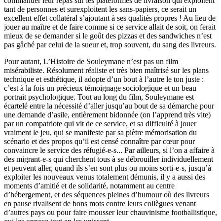
commander leur repas sur les plateformes de livraison qui exploitent
tant de personnes et surexploitent les sans-papiers, ce serait un
excellent effet collatéral s’ajoutant à ses qualités propres ! Au lieu de
jouer au maître et de faire comme si ce service allait de soit, on ferait
mieux de se demander si le goût des pizzas et des sandwiches n’est
pas gâché par celui de la sueur et, trop souvent, du sang des livreurs.
Pour autant, L’Histoire de Souleymane n’est pas un film
misérabiliste. Résolument réaliste et très bien maîtrisé sur les plans
technique et esthétique, il adopte d’un bout à l’autre le ton juste :
c’est à la fois un précieux témoignage sociologique et un beau
portrait psychologique. Tout au long du film, Souleymane est
écartelé entre la nécessité d’aller jusqu’au bout de sa démarche pour
une demande d’asile, entièrement bidonnée (on l’apprend très vite)
par un compatriote qui vit de ce service, et sa difficulté à jouer
vraiment le jeu, qui se manifeste par sa piètre mémorisation du
scénario et des propos qu’il est censé connaître par cœur pour
convaincre le service des réfugié-e-s... Par ailleurs, si l’on a affaire à
des migrant-e-s qui cherchent tous à se débrouiller individuellement
et peuvent aller, quand ils s’en sont plus ou moins sorti-e-s, jusqu’à
exploiter les nouveaux venus totalement démunis, il y a aussi des
moments d’amitié et de solidarité, notamment au centre
d’hébergement, et des séquences pleines d’humour où des livreurs
en pause rivalisent de bons mots contre leurs collègues venant
d’autres pays ou pour faire mousser leur chauvinisme footballistique,