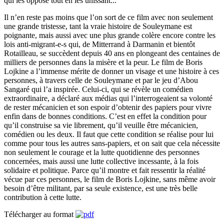
qui les oppose tout en les unissant...
Il n’en reste pas moins que l’on sort de ce film avec non seulement
une grande tristesse, tant la vraie histoire de Souleymane est
poignante, mais aussi avec une plus grande colère encore contre les
lois anti-migrant-e-s qui, de Mitterrand à Darmanin et bientôt
Rotailleau, se succèdent depuis 40 ans en plongeant des centaines de
milliers de personnes dans la misère et la peur. Le film de Boris
Lojkine a l’immense mérite de donner un visage et une histoire à ces
personnes, à travers celle de Souleymane et par le jeu d’Abou
Sangaré qui l’a inspirée. Celui-ci, qui se révèle un comédien
extraordinaire, a déclaré aux médias qui l’interrogeaient sa volonté
de rester mécanicien et son espoir d’obtenir des papiers pour vivre
enfin dans de bonnes conditions. C’est en effet la condition pour
qu’il construise sa vie librement, qu’il veuille être mécanicien,
comédien ou les deux. Il faut que cette condition se réalise pour lui
comme pour tous les autres sans-papiers, et on sait que cela nécessite
non seulement le courage et la lutte quotidienne des personnes
concernées, mais aussi une lutte collective incessante, à la fois
solidaire et politique. Parce qu’il montre et fait ressentir la réalité
vécue par ces personnes, le film de Boris Lojkine, sans même avoir
besoin d’être militant, par sa seule existence, est une très belle
contribution à cette lutte.
Télécharger au format