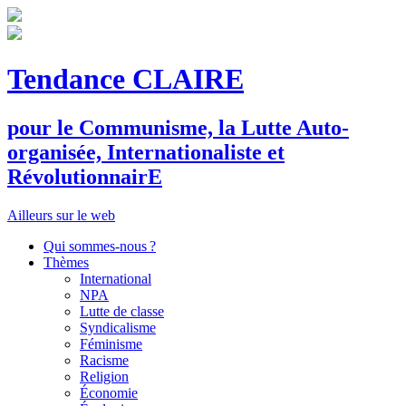
Tendance CLAIRE
pour le
C
ommunisme, la
L
utte
A
uto-
organisée,
I
nternationaliste et
R
évolutionnair
E
Ailleurs sur le web
Qui sommes-nous ?
Thèmes
International
NPA
Lutte de classe
Syndicalisme
Féminisme
Racisme
Religion
Économie