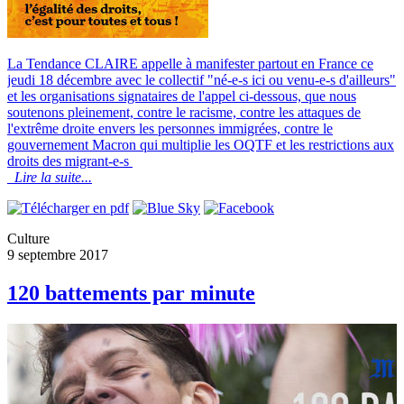
La Tendance CLAIRE appelle à manifester partout en France ce
jeudi 18 décembre avec le collectif "né-e-s ici ou venu-e-s d'ailleurs"
et les organisations signataires de l'appel ci-dessous, que nous
soutenons pleinement, contre le racisme, contre les attaques de
l'extrême droite envers les personnes immigrées, contre le
gouvernement Macron qui multiplie les OQTF et les restrictions aux
droits des migrant-e-s
Lire la suite...
Culture
9 septembre 2017
120 battements par minute