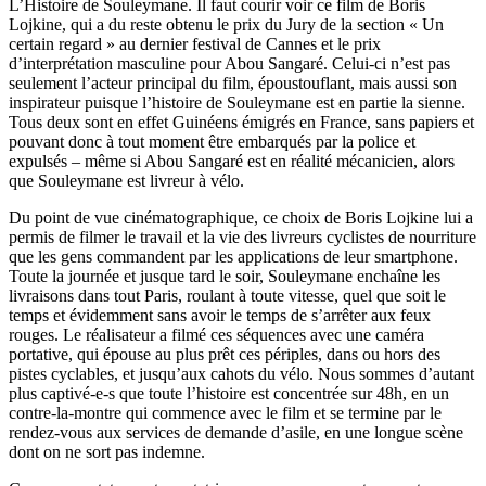
L’Histoire de Souleymane. Il faut courir voir ce film de Boris
Lojkine, qui a du reste obtenu le prix du Jury de la section « Un
certain regard » au dernier festival de Cannes et le prix
d’interprétation masculine pour Abou Sangaré. Celui-ci n’est pas
seulement l’acteur principal du film, époustouflant, mais aussi son
inspirateur puisque l’histoire de Souleymane est en partie la sienne.
Tous deux sont en effet Guinéens émigrés en France, sans papiers et
pouvant donc à tout moment être embarqués par la police et
expulsés – même si Abou Sangaré est en réalité mécanicien, alors
que Souleymane est livreur à vélo.
Du point de vue cinématographique, ce choix de Boris Lojkine lui a
permis de filmer le travail et la vie des livreurs cyclistes de nourriture
que les gens commandent par les applications de leur smartphone.
Toute la journée et jusque tard le soir, Souleymane enchaîne les
livraisons dans tout Paris, roulant à toute vitesse, quel que soit le
temps et évidemment sans avoir le temps de s’arrêter aux feux
rouges. Le réalisateur a filmé ces séquences avec une caméra
portative, qui épouse au plus prêt ces périples, dans ou hors des
pistes cyclables, et jusqu’aux cahots du vélo. Nous sommes d’autant
plus captivé-e-s que toute l’histoire est concentrée sur 48h, en un
contre-la-montre qui commence avec le film et se termine par le
rendez-vous aux services de demande d’asile, en une longue scène
dont on ne sort pas indemne.