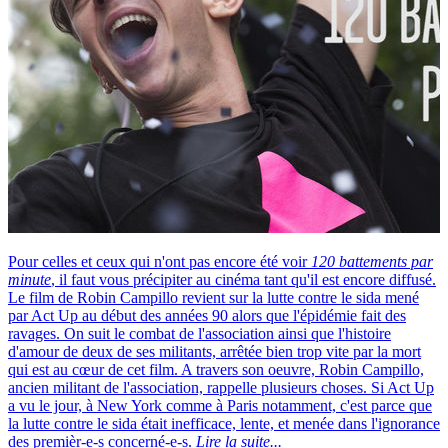
Pour celles et ceux qui n'ont pas encore été voir
120 battements par
minute
, il faut vous précipiter au cinéma tant qu'il est encore diffusé.
Le film de Robin Campillo revient sur la lutte contre le sida mené
par Act Up au début des années 90 alors que l'épidémie fait des
ravages. On suit le combat de l'association ainsi que l'histoire
d'amour de deux de ses militants, arrêtée bien trop vite par la mort
qui est au cœur de cet film. A travers son oeuvre, Robin Campillo,
ancien militant de l'association, rappelle plusieurs choses. Si Act Up
a vu le jour, à New York comme à Paris notamment, c'est parce que
la lutte contre le sida était inefficace, lente, et menée dans l'ignorance
des premièr-e-s concerné-e-s.
Lire la suite...