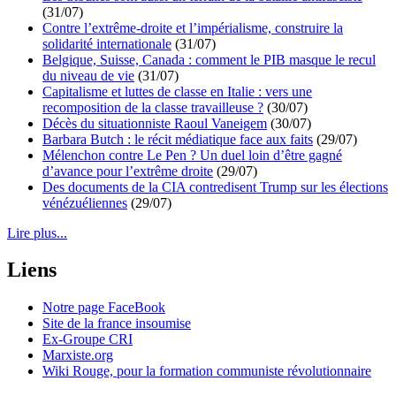
(31/07)
Contre l’extrême-droite et l’impérialisme, construire la
solidarité internationale
(31/07)
Belgique, Suisse, Canada : comment le PIB masque le recul
du niveau de vie
(31/07)
Capitalisme et luttes de classe en Italie : vers une
recomposition de la classe travailleuse ?
(30/07)
Décès du situationniste Raoul Vaneigem
(30/07)
Barbara Butch : le récit médiatique face aux faits
(29/07)
Mélenchon contre Le Pen ? Un duel loin d’être gagné
d’avance pour l’extrême droite
(29/07)
Des documents de la CIA contredisent Trump sur les élections
vénézuéliennes
(29/07)
Lire plus...
Liens
Notre page FaceBook
Site de la france insoumise
Ex-Groupe CRI
Marxiste.org
Wiki Rouge, pour la formation communiste révolutionnaire