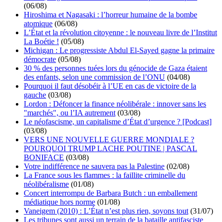
(06/08)
Hiroshima et Nagasaki : l’horreur humaine de la bombe
atomique
(06/08)
L’État et la révolution citoyenne : le nouveau livre de l’Institut
La Boétie !
(05/08)
Michigan : Le progressiste Abdul El-Sayed gagne la primaire
démocrate
(05/08)
30 % des personnes tuées lors du génocide de Gaza étaient
des enfants, selon une commission de l’ONU
(04/08)
Pourquoi il faut désobéir à l’UE en cas de victoire de la
gauche
(03/08)
Lordon : Défoncer la finance néolibérale : innover sans les
"marchés", ou l’IA autrement
(03/08)
Le néofascisme, un capitalisme d’État d’urgence ? [Podcast]
(03/08)
VERS UNE NOUVELLE GUERRE MONDIALE ?
POURQUOI TRUMP LACHE POUTINE | PASCAL
BONIFACE
(03/08)
Votre indifférence ne sauvera pas la Palestine
(02/08)
La France sous les flammes : la faillite criminelle du
néolibéralisme
(01/08)
Concert interrompu de Barbara Butch : un emballement
médiatique hors norme
(01/08)
Vaneigem (2010) : L’État n’est plus rien, soyons tout
(31/07)
Les tribunes sont aussi un terrain de la bataille antifasciste