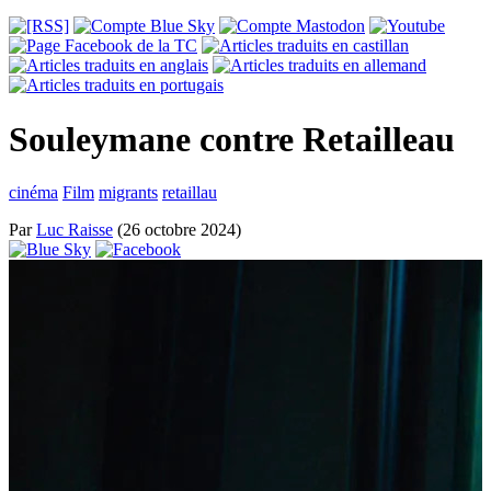
Souleymane contre Retailleau
cinéma
Film
migrants
retaillau
Par
Luc Raisse
(26 octobre 2024)