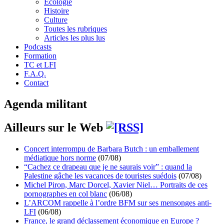
Écologie
Histoire
Culture
Toutes les rubriques
Articles les plus lus
Podcasts
Formation
TC et LFI
F.A.Q.
Contact
Agenda militant
Ailleurs sur le Web
Concert interrompu de Barbara Butch : un emballement
médiatique hors norme
(07/08)
“Cachez ce drapeau que je ne saurais voir” : quand la
Palestine gâche les vacances de touristes suédois
(07/08)
Michel Piron, Marc Dorcel, Xavier Niel… Portraits de ces
pornographes en col blanc
(06/08)
L’ARCOM rappelle à l’ordre BFM sur ses mensonges anti-
LFI
(06/08)
France, le grand déclassement économique en Europe ?