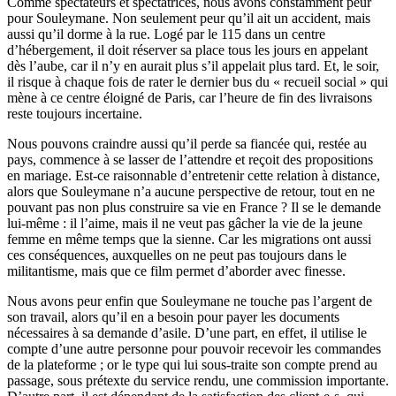
Comme spectateurs et spectatrices, nous avons constamment peur
pour Souleymane. Non seulement peur qu’il ait un accident, mais
aussi qu’il dorme à la rue. Logé par le 115 dans un centre
d’hébergement, il doit réserver sa place tous les jours en appelant
dès l’aube, car il n’y en aurait plus s’il appelait plus tard. Et, le soir,
il risque à chaque fois de rater le dernier bus du « recueil social » qui
mène à ce centre éloigné de Paris, car l’heure de fin des livraisons
reste toujours incertaine.
Nous pouvons craindre aussi qu’il perde sa fiancée qui, restée au
pays, commence à se lasser de l’attendre et reçoit des propositions
en mariage. Est-ce raisonnable d’entretenir cette relation à distance,
alors que Souleymane n’a aucune perspective de retour, tout en ne
pouvant pas non plus construire sa vie en France ? Il se le demande
lui-même : il l’aime, mais il ne veut pas gâcher la vie de la jeune
femme en même temps que la sienne. Car les migrations ont aussi
ces conséquences, auxquelles on ne peut pas toujours dans le
militantisme, mais que ce film permet d’aborder avec finesse.
Nous avons peur enfin que Souleymane ne touche pas l’argent de
son travail, alors qu’il en a besoin pour payer les documents
nécessaires à sa demande d’asile. D’une part, en effet, il utilise le
compte d’une autre personne pour pouvoir recevoir les commandes
de la plateforme ; or le type qui lui sous-traite son compte prend au
passage, sous prétexte du service rendu, une commission importante.