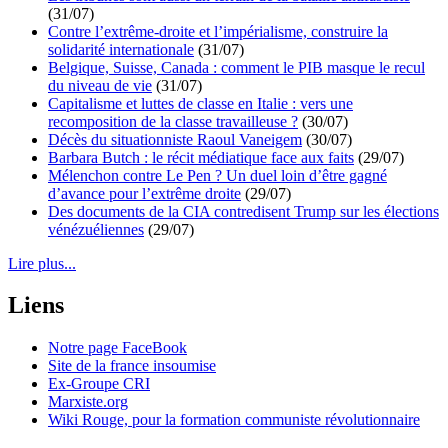
(31/07)
Contre l’extrême-droite et l’impérialisme, construire la
solidarité internationale
(31/07)
Belgique, Suisse, Canada : comment le PIB masque le recul
du niveau de vie
(31/07)
Capitalisme et luttes de classe en Italie : vers une
recomposition de la classe travailleuse ?
(30/07)
Décès du situationniste Raoul Vaneigem
(30/07)
Barbara Butch : le récit médiatique face aux faits
(29/07)
Mélenchon contre Le Pen ? Un duel loin d’être gagné
d’avance pour l’extrême droite
(29/07)
Des documents de la CIA contredisent Trump sur les élections
vénézuéliennes
(29/07)
Lire plus...
Liens
Notre page FaceBook
Site de la france insoumise
Ex-Groupe CRI
Marxiste.org
Wiki Rouge, pour la formation communiste révolutionnaire