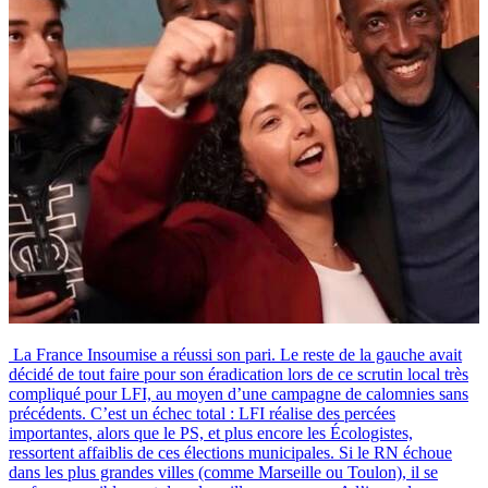
La France Insoumise a réussi son pari. Le reste de la gauche avait
décidé de tout faire pour son éradication lors de ce scrutin local très
compliqué pour LFI, au moyen d’une campagne de calomnies sans
précédents. C’est un échec total : LFI réalise des percées
importantes, alors que le PS, et plus encore les Écologistes,
ressortent affaiblis de ces élections municipales. Si le RN échoue
dans les plus grandes villes (comme Marseille ou Toulon), il se