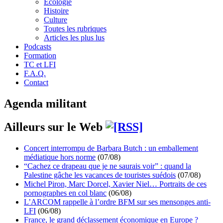
Écologie
Histoire
Culture
Toutes les rubriques
Articles les plus lus
Podcasts
Formation
TC et LFI
F.A.Q.
Contact
Agenda militant
Ailleurs sur le Web
Concert interrompu de Barbara Butch : un emballement
médiatique hors norme
(07/08)
“Cachez ce drapeau que je ne saurais voir” : quand la
Palestine gâche les vacances de touristes suédois
(07/08)
Michel Piron, Marc Dorcel, Xavier Niel… Portraits de ces
pornographes en col blanc
(06/08)
L’ARCOM rappelle à l’ordre BFM sur ses mensonges anti-
LFI
(06/08)
France, le grand déclassement économique en Europe ?