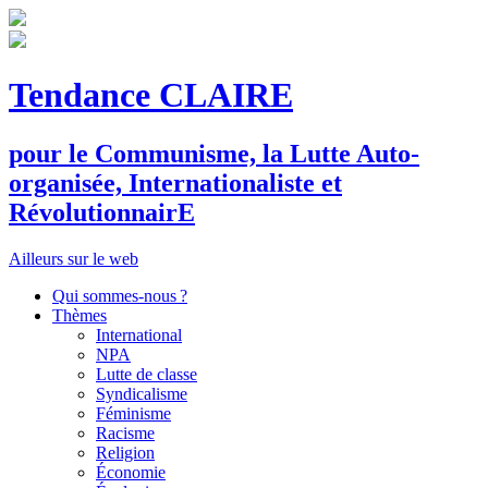
Tendance CLAIRE
pour le
C
ommunisme, la
L
utte
A
uto-
organisée,
I
nternationaliste et
R
évolutionnair
E
Ailleurs sur le web
Qui sommes-nous ?
Thèmes
International
NPA
Lutte de classe
Syndicalisme
Féminisme
Racisme
Religion
Économie