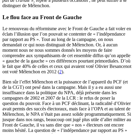
pas de cravate »,
répété à plusieurs occasions , ne peut suffire à se
distinguer de Mélenchon.
Le flou face au Front de Gauche
Le renouveau du réformisme avec le Front de Gauche a fait voler en
éclats l’illusion que l’on pouvait se contenter de « l’indépendance
par rapport au PS ». Tout au long de la campagne, on nous
demandait ce qui nous distinguait de Mélenchon. Or, à aucun
moment nous ne nous sommes donnés les moyens de faire
comprendre aux sympathisants de cet ensemble diffus qu’on appelle
« gauche de la gauche » ces différences pourtant primordiales. D’où
le fait que 40% de celles et ceux qui avaient voté Olivier Besancenot
ont voté Mélenchon en 2012 (
2
).
Bien sûr l’effet Mélenchon et la puissance de l’appareil du PCF (et
de la CGT) ont pesé dans la campagne. Mais il y a eu aussi une
insuffisance dans la politique du NPA, déjà présente dans les
campagnes de 2002 et 2007 de la LCR : le refus de poser la
question du pouvoir. Face à un PCF déclinant, la radicalité d’Olivier
avait permis des succès électoraux, mais face à l’OPA et au talent de
Mélenchon, le NPA n’était pas assez solide programmatiquement. Si
jusque dans nos rangs, beaucoup ont jugé plus utile d’aller militer au
Front de Gauche, il va sans dire que « nos » électeurs ont encore
moins hésité. La question de « l’indépendance par rapport au PS »