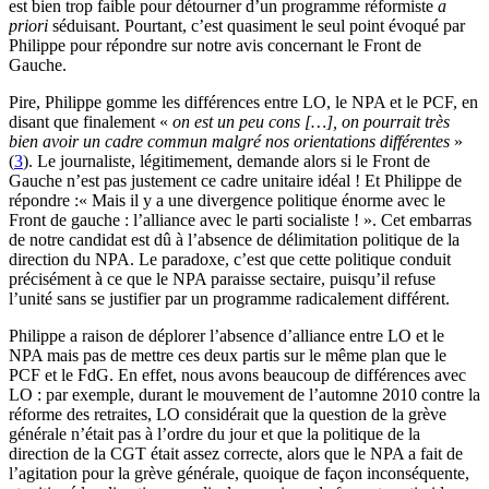
est bien trop faible pour détourner d’un programme réformiste
a
priori
séduisant. Pourtant, c’est quasiment le seul point évoqué par
Philippe pour répondre sur notre avis concernant le Front de
Gauche.
Pire, Philippe gomme les différences entre LO, le NPA et le PCF, en
disant que finalement «
on est un peu cons […], on pourrait très
bien avoir un cadre commun malgré nos orientations différentes
»
(
3
). Le journaliste, légitimement, demande alors si le Front de
Gauche n’est pas justement ce cadre unitaire idéal ! Et Philippe de
répondre :« Mais il y a une divergence politique énorme avec le
Front de gauche : l’alliance avec le parti socialiste ! ». Cet embarras
de notre candidat est dû à l’absence de délimitation politique de la
direction du NPA. Le paradoxe, c’est que cette politique conduit
précisément à ce que le NPA paraisse sectaire, puisqu’il refuse
l’unité sans se justifier par un programme radicalement différent.
Philippe a raison de déplorer l’absence d’alliance entre LO et le
NPA mais pas de mettre ces deux partis sur le même plan que le
PCF et le FdG. En effet, nous avons beaucoup de différences avec
LO : par exemple, durant le mouvement de l’automne 2010 contre la
réforme des retraites, LO considérait que la question de la grève
générale n’était pas à l’ordre du jour et que la politique de la
direction de la CGT était assez correcte, alors que le NPA a fait de
l’agitation pour la grève générale, quoique de façon inconséquente,