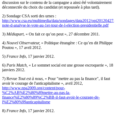
discussion sur le contenu de la campagne a ainsi été volontairement
déconnectée du choix du candidat (et repoussée à plus tard).
2)
Sondage CSA sorti des urnes :
http://www.csa.eu/multimedia/data/sondages/data2012/opi20120427-
note-d-analyse-le-vote-au-1er-tour-de-l-election-presidentielle.pdf
3)
Médiapart
, « On fait ce qu’on peut », 27 décembre 2011.
4)
Nouvel Observateur,
« Politique étrangère : Ce qu’en dit Philippe
Poutou », 17 avril 2012.
5)
France Info
, 17 janvier 2012.
6)
Paris Match,
« Le sommet social est une grosse escroquerie », 18
janviers 2012.
7)
Revue
Tout est à nous
, « Pour "mettre au pas la finance", il faut
avoir le courage de l'anticapitalisme », avril 2012,
http://www.npa2009.org/content/pour-
%C2%AB%E2%80%89mettre-au-pas-la-
finance%E2%80%89%C2%BB-il-faut-avoir-le-courage-de-
l%E2%80%99anticapitalisme
8)
France Info
, 17 janvier 2012.