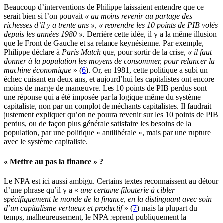
Beaucoup d’interventions de Philippe laissaient entendre que ce
serait bien si l’on pouvait
« au moins revenir au partage des
richesses d’il y a trente ans »,
« reprendre les 10 points de PIB volés
depuis les années 1980 ».
Derrière cette idée, il y a la même illusion
que le Front de Gauche et sa relance keynésienne. Par exemple,
Philippe déclare à
Paris Match
que, pour sortir de la crise,
« il faut
donner à la population les moyens de consommer, pour relancer la
machine économique
» (
6
). Or, en 1981, cette politique a subi un
échec cuisant en deux ans, et aujourd’hui les capitalistes ont encore
moins de marge de manœuvre. Les 10 points de PIB perdus sont
une réponse qui a été imposée par la logique même du système
capitaliste, non par un complot de méchants capitalistes. Il faudrait
justement expliquer qu’on ne pourra revenir sur les 10 points de PIB
perdus, ou de façon plus générale satisfaire les besoins de la
population, par une politique « antilibérale », mais par une rupture
avec le système capitaliste.
« Mettre au pas la finance » ?
Le NPA est ici aussi ambigu. Certains textes reconnaissent au détour
d’une phrase qu’il y a «
une certaine filouterie à cibler
spécifiquement le monde de la finance, en la distinguant avec soin
d’un capitalisme vertueux et productif
» (
7
) mais la plupart du
temps, malheureusement, le NPA reprend publiquement la