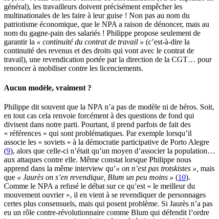
général), les travailleurs doivent précisément empêcher les
multinationales de les faire à leur guise ! Non pas au nom du
patriotisme économique, que le NPA a raison de dénoncer, mais au
nom du gagne-pain des salariés ! Philippe propose seulement de
garantir la
« continuité du contrat de travail »
(c’est-à-dire la
continuité des revenus et des droits qui vont avec le contrat de
travail), une revendication portée par la direction de la CGT… pour
renoncer à mobiliser contre les licenciements.
Aucun modèle, vraiment ?
Philippe dit souvent que la NPA n’a pas de modèle ni de héros. Soit,
en tout cas cela renvoie forcément à des questions de fond qui
divisent dans notre parti. Pourtant, il prend parfois de fait des
« références » qui sont problématiques. Par exemple lorsqu’il
associe les « soviets » à la démocratie participative de Porto Alegre
(
9
), alors que celle-ci n’était qu’un moyen d’associer la population…
aux attaques contre elle. Même constat lorsque Philippe nous
apprend dans la même interview qu’
« on n’est pas trotskistes »,
mais
que
« Jaurès on s’en revendique, Blum un peu moins »
(
10
).
Comme le NPA a refusé le débat sur ce qu’est « le meilleur du
mouvement ouvrier », il en vient à se revendiquer de personnages
certes plus consensuels, mais qui posent problème. Si Jaurès n’a pas
eu un rôle contre-révolutionnaire comme Blum qui défendit l’ordre