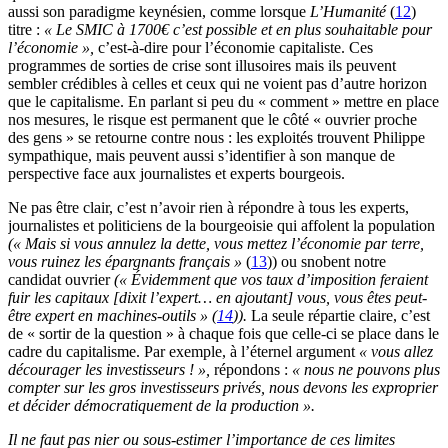
aussi son paradigme keynésien, comme lorsque
L’Humanité
(
12
)
titre :
« Le SMIC à 1700€ c’est possible et en plus souhaitable pour
l’économie »,
c’est-à-dire pour l’économie capitaliste. Ces
programmes de sorties de crise sont illusoires mais ils peuvent
sembler crédibles à celles et ceux qui ne voient pas d’autre horizon
que le capitalisme. En parlant si peu du « comment » mettre en place
nos mesures, le risque est permanent que le côté « ouvrier proche
des gens » se retourne contre nous : les exploités trouvent Philippe
sympathique, mais peuvent aussi s’identifier à son manque de
perspective face aux journalistes et experts bourgeois.
Ne pas être clair, c’est n’avoir rien à répondre à tous les experts,
journalistes et politiciens de la bourgeoisie qui affolent la population
(« Mais si vous annulez la dette, vous mettez l’économie par terre,
vous ruinez les épargnants français »
(
13
)) ou snobent notre
candidat ouvrier
(« Évidemment que vos taux d’imposition feraient
fuir les capitaux [dixit l’expert… en ajoutant] vous, vous êtes peut-
être expert en machines-outils » (
14
)).
La seule répartie claire, c’est
de « sortir de la question » à chaque fois que celle-ci se place dans le
cadre du capitalisme. Par exemple, à l’éternel argument
« vous allez
décourager les investisseurs ! »,
répondons :
« nous ne pouvons plus
compter sur les gros investisseurs privés, nous devons les exproprier
et décider démocratiquement de la production ».
Il ne faut pas nier ou sous-estimer l’importance de ces limites