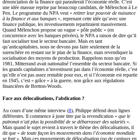
dénonciation de la finance qui parasiterait l’économie réelle. C’est
une idée massue reprise par beaucoup candidats, de Mélenchon à Le
Pen. Le programme du NPA veut «
retirer leur pouvoir de nuisance
à la finance et aux banques
», reprenant cette idée qu’avec une
finance publique, les investissements repartiraient massivement.
Quand Mélenchon propose un vague « pôle public » (en
concurrence avec les banques privées), le NPA a raison de dire qu’il
faut socialiser tout le secteur bancaire. Mais en tant
qu’anticapitalistes, nous ne devons pas faire seulement de la
surenchère en restant sur le plan de la finance, mais revendiquer la
socialisation des moyens de production. Rappelons nous qu’en
1981, Mitterrand avait nationalisé l’ensemble du secteur bancaire. Si
les grands capitalistes n’investissent pas dans l’économie réelle, c’est
qu’elle n’est pas assez rentable pour eux, et si l’économie est repartie
en 1945, c’est « grâce » à la guerre, non grâce aux régulations
financières de Bretton-Woods.
Face aux délocalisations, l’abdication ?
Au cours d’une même interview (
8
), Philippe défend deux lignes
différentes. Il commence à juste titre par la revendication «
que le
patronat n’ait plus la possibilité de se débarrasser des salariés
».
Mais quand le sujet revient à travers le thème des délocalisations, il
dit que «
de toute façon les mouvements dans l’économie mondiale
se font
». Mais ces mouvements de délocalisation (ou de capitaux en