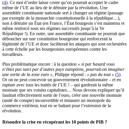
(
4
). Ce mot d’ordre laisse croire qu’on pourrait accepter le cadre
même de l’UE au lieu de le détruire par la révolution. Une
assemblée constituante nationale sert à changer un régime (passage
par exemple de la monarchie constitutionnelle à la république…),
non à détruire un État (en France, l’État bourgeois s’est maintenu et
même renforcé sous ses régimes successifs jusqu’à la Ve
République !). En outre, une assemblée constituante ne pourrait que
déboucher sur une constitution bourgeoise qui renforcerait la
légitimité de l’UE et donc faciliterait les attaques qui sont orchestrées
à cette échelle par les bourgeoisies européennes contre les
travailleurs.
Plus problématique encore : à la question
« si par hasard vous
n’étiez pas suivi par d’autres pays européens, pourrait-on imaginer
une sortie de la zone euro »,
Philippe répond :
« pas du tout »
(
5
).
Or on ne peut concevoir un gouvernement révolutionnaire – et en
rupture avec tous les traités de l’UE ! – qui garderait la même
monnaie que ses voisins capitalistes… Nous devons expliquer qu’il
faudrait effectivement sortir de l’euro, créer une nouvelle monnaie
(unité de compte) inconvertible et instaurer un monopole du
commerce extérieur, tout en se battant pour l’extension de la
révolution.
Résoudre la crise en récupérant les 10 points de PIB ?