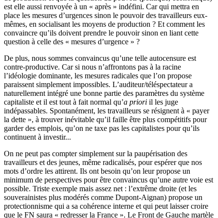
est elle aussi renvoyée à un « après » indéfini. Car qui mettra en
place les mesures d’urgences sinon le pouvoir des travailleurs eux-
mêmes, en socialisant les moyens de production ? Et comment les
convaincre qu’ils doivent prendre le pouvoir sinon en liant cette
question à celle des « mesures d’urgence » ?
De plus, nous sommes convaincus qu’une telle autocensure est
contre-productive. Car si nous n’affrontons pas à la racine
l’idéologie dominante, les mesures radicales que l’on propose
paraissent simplement impossibles. L’auditeur/téléspectateur a
naturellement intégré une bonne partie des paramètres du système
capitaliste et il est tout à fait normal qu’
a priori
il les juge
indépassables. Spontanément, les travailleurs se résignent à « payer
la dette », à trouver inévitable qu’il faille être plus compétitifs pour
garder des emplois, qu’on ne taxe pas les capitalistes pour qu’ils
continuent à investir...
On ne peut pas compter simplement sur la paupérisation des
travailleurs et des jeunes, même radicalisés, pour espérer que nos
mots d’ordre les attirent. Ils ont besoin qu’on leur propose un
minimum de perspectives pour être convaincus qu’une autre voie est
possible. Triste exemple mais assez net : l’extrême droite (et les
souverainistes plus modérés comme Dupont-Aignan) propose un
protectionnisme qui a sa cohérence interne et qui peut laisser croire
que le FN saura « redresser la France ». Le Front de Gauche martèle