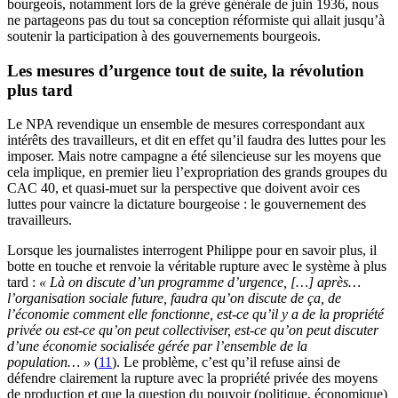
bourgeois, notamment lors de la grève générale de juin 1936, nous
ne partageons pas du tout sa conception réformiste qui allait jusqu’à
soutenir la participation à des gouvernements bourgeois.
Les mesures d’urgence tout de suite, la révolution
plus tard
Le NPA revendique un ensemble de mesures correspondant aux
intérêts des travailleurs, et dit en effet qu’il faudra des luttes pour les
imposer. Mais notre campagne a été silencieuse sur les moyens que
cela implique, en premier lieu l’expropriation des grands groupes du
CAC 40, et quasi-muet sur la perspective que doivent avoir ces
luttes pour vaincre la dictature bourgeoise : le gouvernement des
travailleurs.
Lorsque les journalistes interrogent Philippe pour en savoir plus, il
botte en touche et renvoie la véritable rupture avec le système à plus
tard :
« Là on discute d’un programme d’urgence, […] après…
l’organisation sociale future, faudra qu’on discute de ça, de
l’économie comment elle fonctionne, est-ce qu’il y a de la propriété
privée ou est-ce qu’on peut collectiviser, est-ce qu’on peut discuter
d’une économie socialisée gérée par l’ensemble de la
population… »
(
11
). Le problème, c’est qu’il refuse ainsi de
défendre clairement la rupture avec la propriété privée des moyens
de production et que la question du pouvoir (politique, économique)