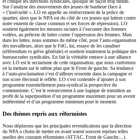
et critiqué les directions syndicales, quoique de façon trop timide.
Sur l’analyse des mouvements des jeunes de banlieue (face à
« l’insécurité », LO en appelle au renforcement de la police de
quartier, alors que le NPA est du côté de ces jeunes qui luttent contre
notre ennemi de classe commun et ses forces de répression). LO
soutient également les mesures racistes à l’encontre des femmes
voilées, au prétexte de lutter contre l’oppression des femmes. Mais
dans les luttes, nous sommes du même côté, pour l’auto-organisation
des travailleurs, alors que le FdG, lui, essaye de les canaliser
(référendum vs grève générale) et soutient totalement la politique des
bureaucraties syndicales. En fait la véritable entrave à une alliance
avec LO est le sectarisme de cette organisation, que nous confortons
en la mettant sur le même plan que le Front de gauche. Sa tendance
à l’auto-proclamation s’est d’ailleurs ressentie dans la campagne et
son score électoral le reflète. LO s’est contentée d’ajouter à son
programme essentiellement para-syndical la perspective du
communisme. C’est le renoncement à une logique de transition au
profit de la superposition d’un programme maximum pour un avenir
indéterminé et d’un programme minimum pour le moment.
Des thèmes repris aux réformistes
Nous déplorons que les principales revendications que la direction
du NPA a choisi de mettre en avant soient souvent reprises telles
quelles des courants réformistes (ATTAC, Front de Gauche…).