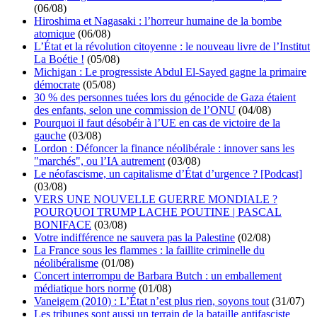
(06/08)
Hiroshima et Nagasaki : l’horreur humaine de la bombe
atomique
(06/08)
L’État et la révolution citoyenne : le nouveau livre de l’Institut
La Boétie !
(05/08)
Michigan : Le progressiste Abdul El-Sayed gagne la primaire
démocrate
(05/08)
30 % des personnes tuées lors du génocide de Gaza étaient
des enfants, selon une commission de l’ONU
(04/08)
Pourquoi il faut désobéir à l’UE en cas de victoire de la
gauche
(03/08)
Lordon : Défoncer la finance néolibérale : innover sans les
"marchés", ou l’IA autrement
(03/08)
Le néofascisme, un capitalisme d’État d’urgence ? [Podcast]
(03/08)
VERS UNE NOUVELLE GUERRE MONDIALE ?
POURQUOI TRUMP LACHE POUTINE | PASCAL
BONIFACE
(03/08)
Votre indifférence ne sauvera pas la Palestine
(02/08)
La France sous les flammes : la faillite criminelle du
néolibéralisme
(01/08)
Concert interrompu de Barbara Butch : un emballement
médiatique hors norme
(01/08)
Vaneigem (2010) : L’État n’est plus rien, soyons tout
(31/07)
Les tribunes sont aussi un terrain de la bataille antifasciste