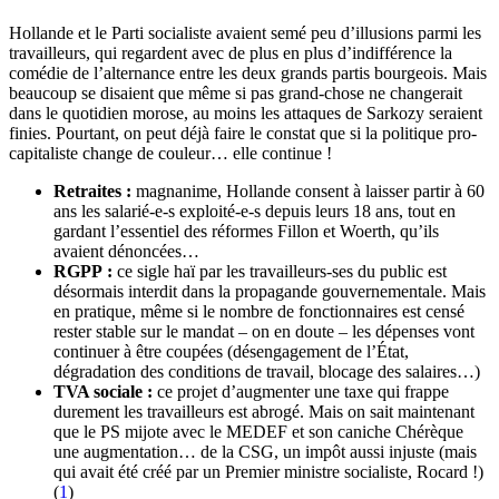
Hollande et le Parti socialiste avaient semé peu d’illusions parmi les
travailleurs, qui regardent avec de plus en plus d’indifférence la
comédie de l’alternance entre les deux grands partis bourgeois. Mais
beaucoup se disaient que même si pas grand-chose ne changerait
dans le quotidien morose, au moins les attaques de Sarkozy seraient
finies. Pourtant, on peut déjà faire le constat que si la politique pro-
capitaliste change de couleur… elle continue !
Retraites :
magnanime, Hollande consent à laisser partir à 60
ans les salarié-e-s exploité-e-s depuis leurs 18 ans, tout en
gardant l’essentiel des réformes Fillon et Woerth, qu’ils
avaient dénoncées…
RGPP :
ce sigle haï par les travailleurs-ses du public est
désormais interdit dans la propagande gouvernementale. Mais
en pratique, même si le nombre de fonctionnaires est censé
rester stable sur le mandat – on en doute – les dépenses vont
continuer à être coupées (désengagement de l’État,
dégradation des conditions de travail, blocage des salaires…)
TVA sociale :
ce projet d’augmenter une taxe qui frappe
durement les travailleurs est abrogé. Mais on sait maintenant
que le PS mijote avec le MEDEF et son caniche Chérèque
une augmentation… de la CSG, un impôt aussi injuste (mais
qui avait été créé par un Premier ministre socialiste, Rocard !)
(
1
)