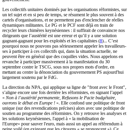
Les collectifs unitaires dominés par les organisations réformistes, sur
un tel sujet et en si peu de temps, se résument le plus souvent à des
cartels d'organisations, et ne permettent pas d'enclencher de réelles
dynamiques militantes. Le PG et le PCF sont déjà en train de
recycler leurs chimères keynésiennes : il suffirait de convaincre nos
dirigeants que l’austérité est une erreur et qu’il y a une solution
gagnant-gagnant pour les exploités et les capitalistes (
8
)... C’est
pourquoi nous ne pouvons pas sérieusement appeler les travailleurs-
ses à participer à ces collectifs qui, dans la situation actuelle, ne
peuvent être en général que des coquilles vides. Nous appelons en
revanche à participer massivement à la manifestation du 30
septembre contre le TSCG, sous nos propres mots d'ordre, en
mettant au centre la dénonciation du gouvernement PS aujourd'hui
largement soutenu par le FdG.
La direction du NPA, qui applique sa ligne de "front avec le Front",
s’aligne encore une fois derrière les réformistes, en signant l’appel
«
Non à l’austérité permanente, Refusons le Pacte budgétaire,
ouvrons le débat en Europe !
». Elle confond une politique de front
unique (sur des revendications précises) alors avec une politique de
soutien au programme des réformistes. On y retrouve les analyses et
les solutions keynésiennes, l'appel à « la mobilisation de
l'Europe» pour sauver l'euro, mais aussi un appel au référendum à
peine voilé (en exigeant que les citoyens « se prononcent »). Ce