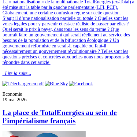
La « nationalisation » de la multinationale TotalEnergies (ex-Total) a
été mise sur la table par la gauche parlementaire (LFI, PCF).
Globalement, une certaine confusion règne sur cette question.
S’agit-il d’une nationalisation partielle ou totale ? Quelles sont les
voies légales pour y parvenir et est-ce réaliste de passer par elles ?
Quel serait le prix à payer, dans tous les sens du terme ? Que
pourrait faire un gouvernement qui serait réellement au service des
besoins de la population et de la bifurcation écologique ? Un
gouvernement réformiste en serait-il capable ou faut-il
nécessairement un gouvernement révolutionnaire ? Telles sont les
questions précises et concrètes auxquelles nous nous proposons de
répondre dans cet article
Lire la suite...
Economie
19 mai 2026
La place de TotalEnergies au sein de
l’impérialisme français