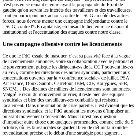
n'est pas en se reniant et en relayant la propagande du Front de
gauche qu'on servira les intérêts des travailleurs et des travailleuses.
Tout en participant aux actions contre le TSCG au côté des autres
forces, nous devons mener une campagne indépendante contre le
TSCG, contre l'UE capitaliste, en faisant le lien entre ce dispositif
institutionnel et l'accentuation des attaques contre notre classe.
Une campagne offensive contre les licenciements
Ce que le FdG essaie de masquer, c’est sa passivité face à la vague
de licenciements annoncés, voire sa collaboration avec le patronat et
le gouvernement puisque les dirigeant-e-s de la CGT souvent lié-e-s
au FdG, comme les directions des autres syndicats, participent aux
concertations ouvertes par la « conférence sociale» de juillet. PSA,
Air France, Doux, Sanofi, Carrefour, IBM, CIF, Bouygues, SFR,
SNCM… Des dizaines de milliers de licenciements sont annoncés.
Malgré le recul du mouvement ouvrier, il reste bien des équipes
syndicales et bien des travailleurs-ses combatifs qui résistent
localement. Dans une situation de crise pareille, il est évident que les
directions syndicales, et le FdG auraient les moyens d’impulser un
puissant mouvement d’ensemble. Mais il n’est pas question
d’impulser autre chose que quelques promenades, comme celle du 9
octobre, où les bureaucrates se gardent bien de définir la moindre
revendication précise et le début d'une stratégie pour gagner…