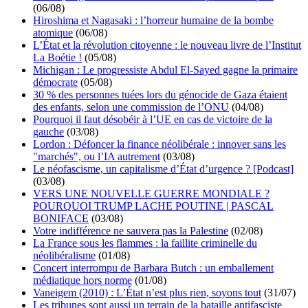
(06/08)
Hiroshima et Nagasaki : l’horreur humaine de la bombe
atomique
(06/08)
L’État et la révolution citoyenne : le nouveau livre de l’Institut
La Boétie !
(05/08)
Michigan : Le progressiste Abdul El-Sayed gagne la primaire
démocrate
(05/08)
30 % des personnes tuées lors du génocide de Gaza étaient
des enfants, selon une commission de l’ONU
(04/08)
Pourquoi il faut désobéir à l’UE en cas de victoire de la
gauche
(03/08)
Lordon : Défoncer la finance néolibérale : innover sans les
"marchés", ou l’IA autrement
(03/08)
Le néofascisme, un capitalisme d’État d’urgence ? [Podcast]
(03/08)
VERS UNE NOUVELLE GUERRE MONDIALE ?
POURQUOI TRUMP LACHE POUTINE | PASCAL
BONIFACE
(03/08)
Votre indifférence ne sauvera pas la Palestine
(02/08)
La France sous les flammes : la faillite criminelle du
néolibéralisme
(01/08)
Concert interrompu de Barbara Butch : un emballement
médiatique hors norme
(01/08)
Vaneigem (2010) : L’État n’est plus rien, soyons tout
(31/07)
Les tribunes sont aussi un terrain de la bataille antifasciste