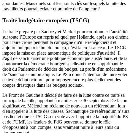
abondantes. Mais quels sont les points clés sur lesquels la lutte des
travailleurs pourrait éclater et prendre de l’ampleur ?
Traité budgétaire européen (TSCG)
Le traité préparé par Sarkozy et Merkel pour coordonner l’austérité
sur toute l’Europe est repris tel quel par Hollande, après son cinéma
pour faire croire pendant la campagne qu'il le renégocierait et
aujourd'hui que « le but de tout ça, c’est la croissance ». Le TSCG
impose la mise en place automatique de politiques d'austérité. Il
s'agit de sanctuariser une politique économique austéritaire, et de la
contourner la démocratie bourgeoise elle-même en supprimant le
droit du Parlement de décider du budget, au profit d'un mécanisme
de "sanctions» automatique. Le PS a donc l’intention de faire voter
ce texte début octobre, pour imposer encore plus facilement des
coupes drastiques dans les budgets sociaux.
Le Front de Gauche a décidé de faire de la lutte contre ce traité sa
principale bataille, appelant à manifester le 30 septembre. De façon
significative, Mélenchon réclame de nouveau un référendum, loin
d'en appeler à la lutte des classes. Sachant que ce référendum n’aura
pas lieu et que le TSCG sera voté avec l’appui de la majorité du PS
et de l’UMP, les leaders du FdG peuvent se donner le rôle
d’opposants à bon compte, sans vraiment nuire à leurs amis du
gouvernement.