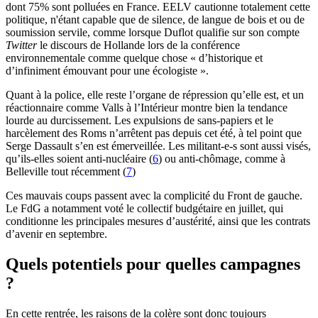
dont 75% sont polluées en France. EELV cautionne totalement cette
politique, n'étant capable que de silence, de langue de bois et ou de
soumission servile, comme lorsque Duflot qualifie sur son compte
Twitter
le discours de Hollande lors de la conférence
environnementale comme quelque chose « d’historique et
d’infiniment émouvant pour une écologiste ».
Quant à la police, elle reste l’organe de répression qu’elle est, et un
réactionnaire comme Valls à l’Intérieur montre bien la tendance
lourde au durcissement. Les expulsions de sans-papiers et le
harcèlement des Roms n’arrêtent pas depuis cet été, à tel point que
Serge Dassault s’en est émerveillée. Les militant-e-s sont aussi visés,
qu’ils-elles soient anti-nucléaire (
6
) ou anti-chômage, comme à
Belleville tout récemment (
7
)
Ces mauvais coups passent avec la complicité du Front de gauche.
Le FdG a notamment voté le collectif budgétaire en juillet, qui
conditionne les principales mesures d’austérité, ainsi que les contrats
d’avenir en septembre.
Quels potentiels pour quelles campagnes
?
En cette rentrée, les raisons de la colère sont donc toujours