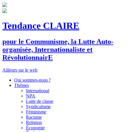
Tendance CLAIRE
pour le
C
ommunisme, la
L
utte
A
uto-
organisée,
I
nternationaliste et
R
évolutionnair
E
Ailleurs sur le web
Qui sommes-nous ?
Thèmes
International
NPA
Lutte de classe
Syndicalisme
Féminisme
Racisme
Religion
Économie