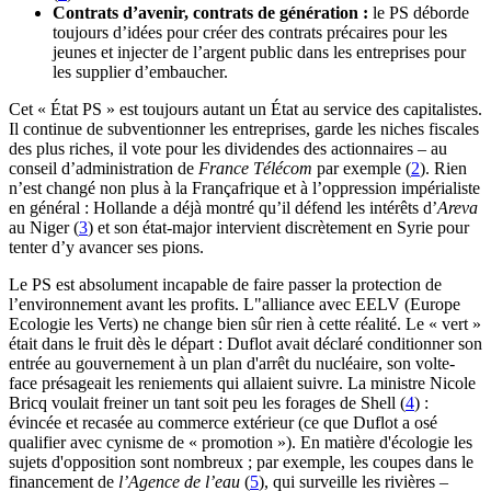
Contrats d’avenir, contrats de génération :
le PS déborde
toujours d’idées pour créer des contrats précaires pour les
jeunes et injecter de l’argent public dans les entreprises pour
les supplier d’embaucher.
Cet « État PS » est toujours autant un État au service des capitalistes.
Il continue de subventionner les entreprises, garde les niches fiscales
des plus riches, il vote pour les dividendes des actionnaires – au
conseil d’administration de
France Télécom
par exemple (
2
). Rien
n’est changé non plus à la Françafrique et à l’oppression impérialiste
en général : Hollande a déjà montré qu’il défend les intérêts d’
Areva
au Niger (
3
) et son état-major intervient discrètement en Syrie pour
tenter d’y avancer ses pions.
Le PS est absolument incapable de faire passer la protection de
l’environnement avant les profits. L"alliance avec EELV (Europe
Ecologie les Verts) ne change bien sûr rien à cette réalité. Le « vert »
était dans le fruit dès le départ : Duflot avait déclaré conditionner son
entrée au gouvernement à un plan d'arrêt du nucléaire, son volte-
face présageait les reniements qui allaient suivre. La ministre Nicole
Bricq voulait freiner un tant soit peu les forages de Shell (
4
) :
évincée et recasée au commerce extérieur (ce que Duflot a osé
qualifier avec cynisme de « promotion »). En matière d'écologie les
sujets d'opposition sont nombreux ; par exemple, les coupes dans le
financement de
l’Agence de l’eau
(
5
), qui surveille les rivières –