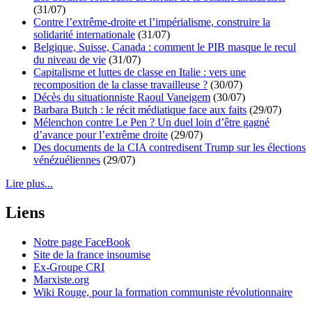
(31/07)
Contre l’extrême-droite et l’impérialisme, construire la
solidarité internationale
(31/07)
Belgique, Suisse, Canada : comment le PIB masque le recul
du niveau de vie
(31/07)
Capitalisme et luttes de classe en Italie : vers une
recomposition de la classe travailleuse ?
(30/07)
Décès du situationniste Raoul Vaneigem
(30/07)
Barbara Butch : le récit médiatique face aux faits
(29/07)
Mélenchon contre Le Pen ? Un duel loin d’être gagné
d’avance pour l’extrême droite
(29/07)
Des documents de la CIA contredisent Trump sur les élections
vénézuéliennes
(29/07)
Lire plus...
Liens
Notre page FaceBook
Site de la france insoumise
Ex-Groupe CRI
Marxiste.org
Wiki Rouge, pour la formation communiste révolutionnaire