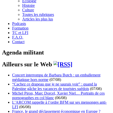
Écologie
Histoire
Culture
Toutes les rubriques
Articles les plus lus
Podcasts
Formation
TC et LFI
F.A.Q.
Contact
Agenda militant
Ailleurs sur le Web
Concert interrompu de Barbara Butch : un emballement
médiatique hors norme
(07/08)
“Cachez ce drapeau que je ne saurais voir” : quand la
Palestine gâche les vacances de touristes suédois
(07/08)
Michel Piron, Marc Dorcel, Xavier Niel… Portraits de ces
pornographes en col blanc
(06/08)
L’ARCOM rappelle à l’ordre BFM sur ses mensonges anti-
LFI
(06/08)
France, le grand déclassement économique en Europe ?