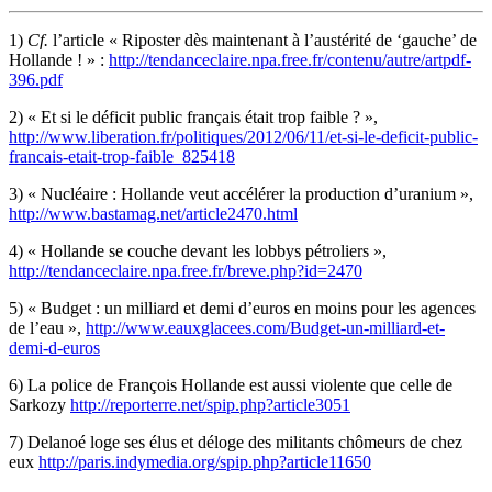
1)
Cf.
l’article « Riposter dès maintenant à l’austérité de ‘gauche’ de
Hollande ! » :
http://tendanceclaire.npa.free.fr/contenu/autre/artpdf-
396.pdf
2)
« Et si le déficit public français était trop faible ? »,
http://www.liberation.fr/politiques/2012/06/11/et-si-le-deficit-public-
francais-etait-trop-faible_825418
3)
« Nucléaire : Hollande veut accélérer la production d’uranium »,
http://www.bastamag.net/article2470.html
4)
« Hollande se couche devant les lobbys pétroliers »,
http://tendanceclaire.npa.free.fr/breve.php?id=2470
5)
« Budget : un milliard et demi d’euros en moins pour les agences
de l’eau »,
http://www.eauxglacees.com/Budget-un-milliard-et-
demi-d-euros
6)
La police de François Hollande est aussi violente que celle de
Sarkozy
http://reporterre.net/spip.php?article3051
7)
Delanoé loge ses élus et déloge des militants chômeurs de chez
eux
http://paris.indymedia.org/spip.php?article11650