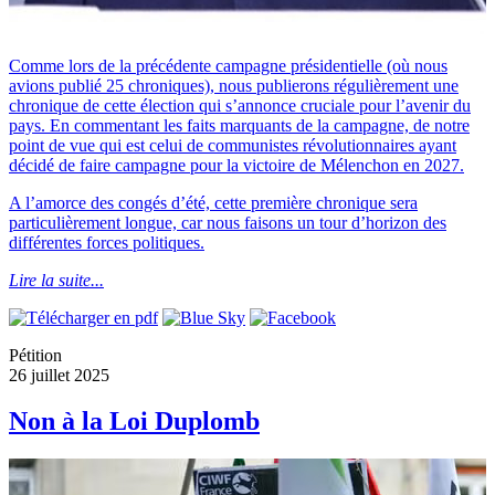
Comme lors de la précédente campagne présidentielle (où nous
avions publié 25 chroniques), nous publierons régulièrement une
chronique de cette élection qui s’annonce cruciale pour l’avenir du
pays. En commentant les faits marquants de la campagne, de notre
point de vue qui est celui de communistes révolutionnaires ayant
décidé de faire campagne pour la victoire de Mélenchon en 2027.
A l’amorce des congés d’été, cette première chronique sera
particulièrement longue, car nous faisons un tour d’horizon des
différentes forces politiques.
Lire la suite...
Pétition
26 juillet 2025
Non à la Loi Duplomb