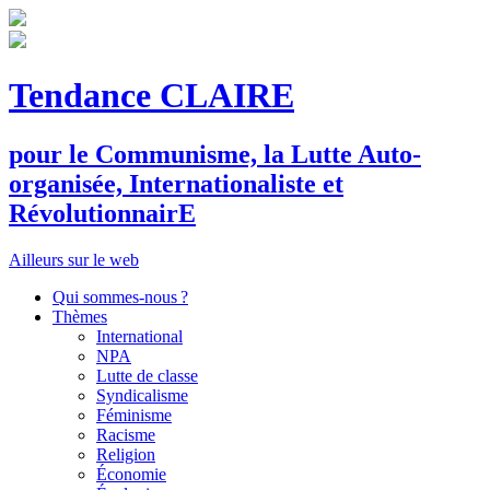
Tendance CLAIRE
pour le
C
ommunisme, la
L
utte
A
uto-
organisée,
I
nternationaliste et
R
évolutionnair
E
Ailleurs sur le web
Qui sommes-nous ?
Thèmes
International
NPA
Lutte de classe
Syndicalisme
Féminisme
Racisme
Religion
Économie