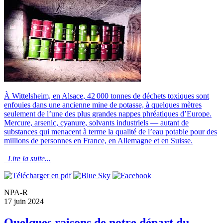
À Wittelsheim, en Alsace, 42 000 tonnes de déchets toxiques sont
enfouies dans une ancienne mine de potasse, à quelques mètres
seulement de l’une des plus grandes nappes phréatiques d’Europe.
Mercure, arsenic, cyanure, solvants industriels — autant de
substances qui menacent à terme la qualité de l’eau potable pour des
millions de personnes en France, en Allemagne et en Suisse.
Lire la suite...
NPA-R
17 juin 2024
Quelques raisons de notre départ du