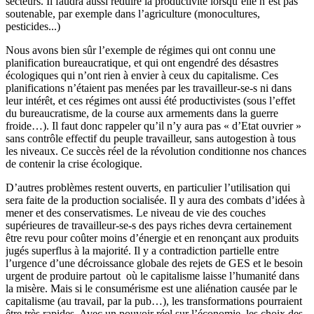
secteurs. Il faudra aussi réduire la productivité lorsqu’elle n’est pas
soutenable, par exemple dans l’agriculture (monocultures,
pesticides...)
Nous avons bien sûr l’exemple de régimes qui ont connu une
planification bureaucratique, et qui ont engendré des désastres
écologiques qui n’ont rien à envier à ceux du capitalisme. Ces
planifications n’étaient pas menées par les travailleur-se-s ni dans
leur intérêt, et ces régimes ont aussi été productivistes (sous l’effet
du bureaucratisme, de la course aux armements dans la guerre
froide…). Il faut donc rappeler qu’il n’y aura pas « d’Etat ouvrier »
sans contrôle effectif du peuple travailleur, sans autogestion à tous
les niveaux. Ce succès réel de la révolution conditionne nos chances
de contenir la crise écologique.
D’autres problèmes restent ouverts, en particulier l’utilisation qui
sera faite de la production socialisée. Il y aura des combats d’idées à
mener et des conservatismes. Le niveau de vie des couches
supérieures de travailleur-se-s des pays riches devra certainement
être revu pour coûter moins d’énergie et en renonçant aux produits
jugés superflus à la majorité. Il y a contradiction partielle entre
l’urgence d’une décroissance globale des rejets de GES et le besoin
urgent de produire partout où le capitalisme laisse l’humanité dans
la misère. Mais si le consumérisme est une aliénation causée par le
capitalisme (au travail, par la pub…), les transformations pourraient
être très rapides. Avec un pouvoir réel sur l’économie, les choix des