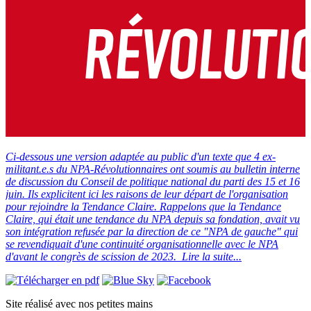
Ci-dessous une version adaptée au public d'un texte que 4 ex-
militant.e.s du NPA-Révolutionnaires ont soumis au bulletin interne
de discussion du Conseil de politique national du parti des 15 et 16
juin. Ils explicitent ici les raisons de leur départ de l'organisation
pour rejoindre la Tendance Claire. Rappelons que la Tendance
Claire, qui était une tendance du NPA depuis sa fondation, avait vu
son intégration refusée par la direction de ce "NPA de gauche" qui
se revendiquait d'une continuité organisationnelle avec le NPA
d'avant le congrès de scission de 2023.
Lire la suite...
Site réalisé avec nos petites mains