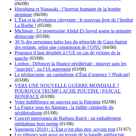
(06/08)
Hiroshima et Nagasaki : l’horreur humaine de la bombe
atomique
(06/08)
L’État et la révolution citoyenne : le nouveau livre de l’Institut
La Boétie !
(05/08)
Michigan : Le progressiste Abdul El-Sayed gagne la primaire
démocrate
(05/08)
30 % des personnes tuées lors du génocide de Gaza étaient
des enfants, selon une commission de l’ONU
(04/08)
Pourquoi il faut désobéir à l’UE en cas de victoire de la
gauche
(03/08)
Lordon : Défoncer la finance néolibérale : innover sans les
"marchés", ou l’IA autrement
(03/08)
Le néofascisme, un capitalisme d’État d’urgence ? [Podcast]
(03/08)
VERS UNE NOUVELLE GUERRE MONDIALE ?
POURQUOI TRUMP LACHE POUTINE | PASCAL
BONIFACE
(03/08)
Votre indifférence ne sauvera pas la Palestine
(02/08)
La France sous les flammes : la faillite criminelle du
néolibéralisme
(01/08)
Concert interrompu de Barbara Butch : un emballement
médiatique hors norme
(01/08)
Vaneigem (2010) : L’État n’est plus rien, soyons tout
(31/07)
Les tribunes sont aussi un terrain de la bataille antifasciste