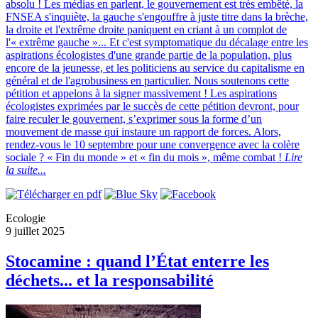
absolu ! Les médias en parlent, le gouvernement est très embêté, la
FNSEA s'inquiète, la gauche s'engouffre à juste titre dans la brèche,
la droite et l'extrême droite paniquent en criant à un complot de
l'« extrême gauche »... Et c'est symptomatique du décalage entre les
aspirations écologistes d'une grande partie de la population, plus
encore de la jeunesse, et les politiciens au service du capitalisme en
général et de l'agrobusiness en particulier. Nous soutenons cette
pétition et appelons à la signer massivement ! Les aspirations
écologistes exprimées par le succès de cette pétition devront, pour
faire reculer le gouvernent, s’exprimer sous la forme d’un
mouvement de masse qui instaure un rapport de forces. Alors,
rendez-vous le 10 septembre pour une convergence avec la colère
sociale ? « Fin du monde » et « fin du mois », même combat !
Lire
la suite...
Ecologie
9 juillet 2025
Stocamine : quand l’État enterre les
déchets... et la responsabilité