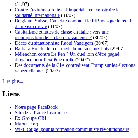
(31/07)
Contre l’extrême-droite et l’impérialisme, construire la
solidarité internationale
(31/07)
Belgique, Suisse, Canada : comment le PIB masque le recul
du niveau de vie
(31/07)
Capitalisme et luttes de classe en Italie : vers une
recomposition de la classe travailleuse ?
(30/07)
Décès du situationniste Raoul Vaneigem
(30/07)
Barbara Butch : le récit médiatique face aux faits
(29/07)
Mélenchon contre Le Pen ? Un duel loin d’être gagné
d’avance pour l’extrême droite
(29/07)
Des documents de la CIA contredisent Trump sur les élections
vénézuéliennes
(29/07)
Lire plus...
Liens
Notre page FaceBook
Site de la france insoumise
Ex-Groupe CRI
Marxiste.org
Wiki Rouge, pour la formation communiste révolutionnaire