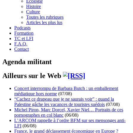
Écologie
Histoire
Culture
Toutes les rubriques
Articles les plus lus
Podcasts
Formation
TC et LFI
F.A.Q.
Contact
Agenda militant
Ailleurs sur le Web
Concert interrompu de Barbara Butch : un emballement
médiatique hors norme
(07/08)
“Cachez ce drapeau que je ne saurais voir” : quand la
Palestine gâche les vacances de touristes suédois
(07/08)
Michel Piron, Marc Dorcel, Xavier Niel… Portraits de ces
pornographes en col blanc
(06/08)
L’ARCOM rappelle à l’ordre BFM sur ses mensonges anti-
LFI
(06/08)
France, le grand déclassement économique en Europe ?