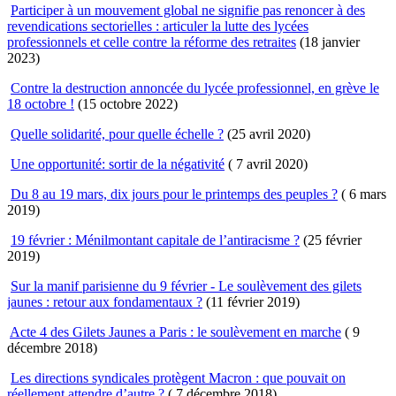
Participer à un mouvement global ne signifie pas renoncer à des
revendications sectorielles : articuler la lutte des lycées
professionnels et celle contre la réforme des retraites
(18 janvier
2023)
Contre la destruction annoncée du lycée professionnel, en grève le
18 octobre !
(15 octobre 2022)
Quelle solidarité, pour quelle échelle ?
(25 avril 2020)
Une opportunité: sortir de la négativité
( 7 avril 2020)
Du 8 au 19 mars, dix jours pour le printemps des peuples ?
( 6 mars
2019)
19 février : Ménilmontant capitale de l’antiracisme ?
(25 février
2019)
Sur la manif parisienne du 9 février - Le soulèvement des gilets
jaunes : retour aux fondamentaux ?
(11 février 2019)
Acte 4 des Gilets Jaunes a Paris : le soulèvement en marche
( 9
décembre 2018)
Les directions syndicales protègent Macron : que pouvait on
réellement attendre d’autre ?
( 7 décembre 2018)