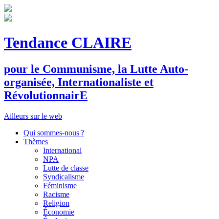
Tendance CLAIRE
pour le
C
ommunisme, la
L
utte
A
uto-
organisée,
I
nternationaliste et
R
évolutionnair
E
Ailleurs sur le web
Qui sommes-nous ?
Thèmes
International
NPA
Lutte de classe
Syndicalisme
Féminisme
Racisme
Religion
Économie