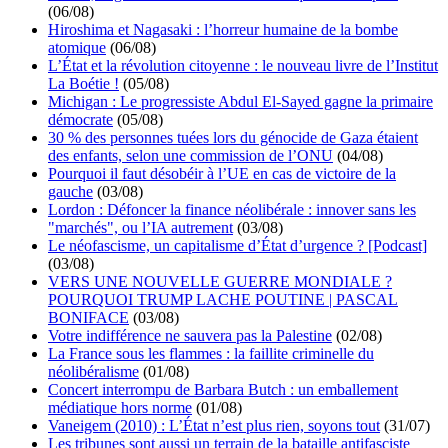
(06/08)
Hiroshima et Nagasaki : l’horreur humaine de la bombe
atomique
(06/08)
L’État et la révolution citoyenne : le nouveau livre de l’Institut
La Boétie !
(05/08)
Michigan : Le progressiste Abdul El-Sayed gagne la primaire
démocrate
(05/08)
30 % des personnes tuées lors du génocide de Gaza étaient
des enfants, selon une commission de l’ONU
(04/08)
Pourquoi il faut désobéir à l’UE en cas de victoire de la
gauche
(03/08)
Lordon : Défoncer la finance néolibérale : innover sans les
"marchés", ou l’IA autrement
(03/08)
Le néofascisme, un capitalisme d’État d’urgence ? [Podcast]
(03/08)
VERS UNE NOUVELLE GUERRE MONDIALE ?
POURQUOI TRUMP LACHE POUTINE | PASCAL
BONIFACE
(03/08)
Votre indifférence ne sauvera pas la Palestine
(02/08)
La France sous les flammes : la faillite criminelle du
néolibéralisme
(01/08)
Concert interrompu de Barbara Butch : un emballement
médiatique hors norme
(01/08)
Vaneigem (2010) : L’État n’est plus rien, soyons tout
(31/07)
Les tribunes sont aussi un terrain de la bataille antifasciste