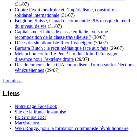
(31/07)
Contre l’extrême-droite et l’impérialisme, construire la
solidarité internationale
(31/07)
Belgique, Suisse, Canada : comment le PIB masque le recul
du niveau de vie
(31/07)
Capitalisme et luttes de classe en Italie : vers une
recomposition de la classe travailleuse ?
(30/07)
Décès du situationniste Raoul Vaneigem
(30/07)
Barbara Butch : le récit médiatique face aux faits
(29/07)
Mélenchon contre Le Pen ? Un duel loin d’être gagné
d’avance pour l’extrême droite
(29/07)
Des documents de la CIA contredisent Trump sur les élections
vénézuéliennes
(29/07)
Lire plus...
Liens
Notre page FaceBook
Site de la france insoumise
Ex-Groupe CRI
Marxiste.org
Wiki Rouge, pour la formation communiste révolutionnaire