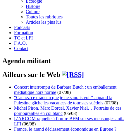
Écologie
Histoire
Culture
Toutes les rubriques
Articles les plus lus
Podcasts
Formation
TC et LFI
F.A.Q.
Contact
Agenda militant
Ailleurs sur le Web
Concert interrompu de Barbara Butch : un emballement
médiatique hors norme
(07/08)
“Cachez ce drapeau que je ne saurais voir” : quand la
Palestine gâche les vacances de touristes suédois
(07/08)
Michel Piron, Marc Dorcel, Xavier Niel… Portraits de ces
pornographes en col blanc
(06/08)
L’ARCOM rappelle à l’ordre BFM sur ses mensonges anti-
LFI
(06/08)
France, le grand déclassement économique en Europe ?