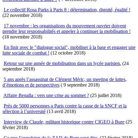
Le collectif Rosa Parks à Paris 8 : détermination, dignité, égalité !
(22 novembre 2018)
17 novembre : les organisations du mouvement ouvrier doivent
prendre leur responsabilités et appeler à continuer la mobilisation !
(18 novembre 2018)
En finir avec le "dialogue social", mobiliser à la base et engager une
lutte sociale de combat !
(12 octobre 2018)
Retour sur une année de mobilisation dans un lycée parisien.
(24
septembre 2018)
5 ans après l’assassinat de Clément Méric, un meeting de luttes,
d’émotions et de perspectives
( 9 septembre 2018)
Affaire Benalla : vers une crise au sommet ?
(25 juillet 2018)
Près de 5000 personnes a Paris contre la casse de la SNCF et la
sélection à l’université
(13 avril 2018)
Interview de Claude, militant historique contre CIGEO à Bure
(25
février 2018)
Ce que l’expulsion de la ZAD de Bure veut dire.
(22 février 2018)