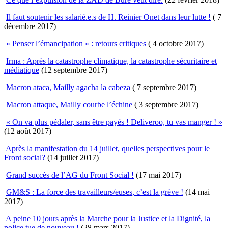
Il faut soutenir les salarié.e.s de H. Reinier Onet dans leur lutte !
( 7
décembre 2017)
« Penser l’émancipation » : retours critiques
( 4 octobre 2017)
Irma : Après la catastrophe climatique, la catastrophe sécuritaire et
médiatique
(12 septembre 2017)
Macron ataca, Mailly agacha la cabeza
( 7 septembre 2017)
Macron attaque, Mailly courbe l’échine
( 3 septembre 2017)
« On va plus pédaler, sans être payés ! Deliveroo, tu vas manger ! »
(12 août 2017)
Après la manifestation du 14 juillet, quelles perspectives pour le
Front social?
(14 juillet 2017)
Grand succès de l’AG du Front Social !
(17 mai 2017)
GM&S : La force des travailleurs/euses, c’est la grève !
(14 mai
2017)
A peine 10 jours après la Marche pour la Justice et la Dignité, la
police tue de nouveau !
(28 mars 2017)