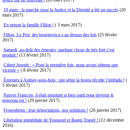
19 mars : la marche pour la Justice et la Dignité a été un succès
(20
mars 2017)
En prison la famille Fillon !
( 3 mars 2017)
Fillon, Le Pen, des bourgeois.e.s au dessus des lois
(25 février
2017)
Samedi, au-delà des émeutes, quelque chose de très fort s’est
produit !
(13 février 2017)
Gibert Joseph : « Pour la première fois, nous avons obtenu une
victoire »
( 8 février 2017)
Émeutes à Aulnay-sous-bois : qui sème la hogra récolte l’intifada !
(
5 février 2017)
Pauvre François, il était pourtant si bien parti pour devenir le
nouveau roi !
(29 janvier 2017)
Fessenheim : leur négociations, nos solutions !
(26 janvier 2017)
Libération immédiate de Youssouf et Bagui Traoré !
(12 décembre
2016)