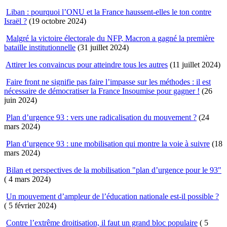
Liban : pourquoi l’ONU et la France haussent-elles le ton contre
Israël ?
(19 octobre 2024)
Malgré la victoire électorale du NFP, Macron a gagné la première
bataille institutionnelle
(31 juillet 2024)
Attirer les convaincus pour atteindre tous les autres
(11 juillet 2024)
Faire front ne signifie pas faire l’impasse sur les méthodes : il est
nécessaire de démocratiser la France Insoumise pour gagner !
(26
juin 2024)
Plan d’urgence 93 : vers une radicalisation du mouvement ?
(24
mars 2024)
Plan d’urgence 93 : une mobilisation qui montre la voie à suivre
(18
mars 2024)
Bilan et perspectives de la mobilisation "plan d’urgence pour le 93"
( 4 mars 2024)
Un mouvement d’ampleur de l’éducation nationale est-il possible ?
( 5 février 2024)
Contre l’extrême droitisation, il faut un grand bloc populaire
( 5