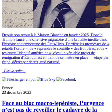
Depuis son retour à la Maison Blanche en janvier 2025, Donald
Trump a lancé une offensive migratoire d'une brutalité inédite dans
l’histoire contemporaine des États-Unis. Derrière les promesses de «
rétablir l’ordre », de « reprendre le contrôle » des frontières, et de «
restaurer l’identité américaine », c’est un véritable projet de
remigration d’État qui est en train de se mettre en place — étape par
étape, décret par décret, raid par raid.
Lire la suite...
France
23 décembre 2023
Face au bloc macro-lepéniste, l’urgence
n’est pas de réveiller le cadavre de la