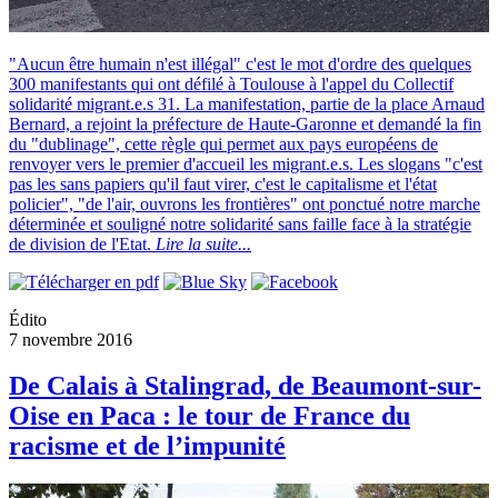
"Aucun être humain n'est illégal" c'est le mot d'ordre des quelques
300 manifestants qui ont défilé à Toulouse à l'appel du Collectif
solidarité migrant.e.s 31. La manifestation, partie de la place Arnaud
Bernard, a rejoint la préfecture de Haute-Garonne et demandé la fin
du "dublinage", cette règle qui permet aux pays européens de
renvoyer vers le premier d'accueil les migrant.e.s. Les slogans "c'est
pas les sans papiers qu'il faut virer, c'est le capitalisme et l'état
policier", "de l'air, ouvrons les frontières" ont ponctué notre marche
déterminée et souligné notre solidarité sans faille face à la stratégie
de division de l'Etat.
Lire la suite...
Édito
7 novembre 2016
De Calais à Stalingrad, de Beaumont-sur-
Oise en Paca : le tour de France du
racisme et de l’impunité