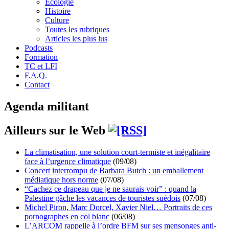
Écologie
Histoire
Culture
Toutes les rubriques
Articles les plus lus
Podcasts
Formation
TC et LFI
F.A.Q.
Contact
Agenda militant
Ailleurs sur le Web
La climatisation, une solution court-termiste et inégalitaire
face à l’urgence climatique
(09/08)
Concert interrompu de Barbara Butch : un emballement
médiatique hors norme
(07/08)
“Cachez ce drapeau que je ne saurais voir” : quand la
Palestine gâche les vacances de touristes suédois
(07/08)
Michel Piron, Marc Dorcel, Xavier Niel… Portraits de ces
pornographes en col blanc
(06/08)
L’ARCOM rappelle à l’ordre BFM sur ses mensonges anti-