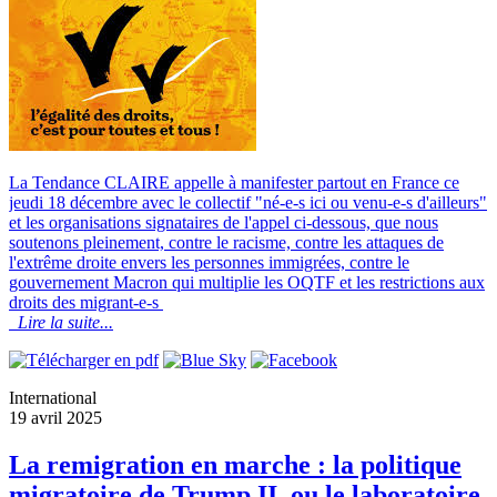
La Tendance CLAIRE appelle à manifester partout en France ce
jeudi 18 décembre avec le collectif "né-e-s ici ou venu-e-s d'ailleurs"
et les organisations signataires de l'appel ci-dessous, que nous
soutenons pleinement, contre le racisme, contre les attaques de
l'extrême droite envers les personnes immigrées, contre le
gouvernement Macron qui multiplie les OQTF et les restrictions aux
droits des migrant-e-s
Lire la suite...
International
19 avril 2025
La remigration en marche : la politique
migratoire de Trump II, ou le laboratoire