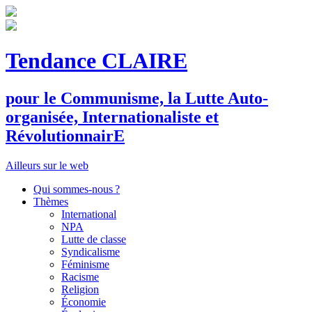
Tendance CLAIRE
pour le
C
ommunisme, la
L
utte
A
uto-
organisée,
I
nternationaliste et
R
évolutionnair
E
Ailleurs sur le web
Qui sommes-nous ?
Thèmes
International
NPA
Lutte de classe
Syndicalisme
Féminisme
Racisme
Religion
Économie