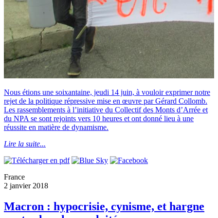
Nous étions une soixantaine, jeudi 14 juin, à vouloir exprimer notre
rejet de la politique répressive mise en œuvre par Gérard Collomb.
Les rassemblements à l’initiative du Collectif des Monts d’Arrée et
du NPA se sont rejoints vers 10 heures et ont donné lieu à une
réussite en matière de dynamisme.
Lire la suite...
France
2 janvier 2018
Macron : hypocrisie, cynisme, et hargne