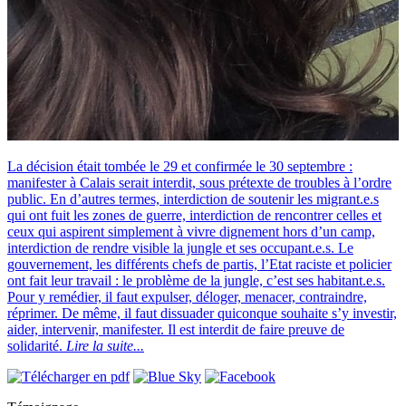
La décision était tombée le 29 et confirmée le 30 septembre :
manifester à Calais serait interdit, sous prétexte de troubles à l’ordre
public. En d’autres termes, interdiction de soutenir les migrant.e.s
qui ont fuit les zones de guerre, interdiction de rencontrer celles et
ceux qui aspirent simplement à vivre dignement hors d’un camp,
interdiction de rendre visible la jungle et ses occupant.e.s. Le
gouvernement, les différents chefs de partis, l’Etat raciste et policier
ont fait leur travail : le problème de la jungle, c’est ses habitant.e.s.
Pour y remédier, il faut expulser, déloger, menacer, contraindre,
réprimer. De même, il faut dissuader quiconque souhaite s’y investir,
aider, intervenir, manifester. Il est interdit de faire preuve de
solidarité.
Lire la suite...