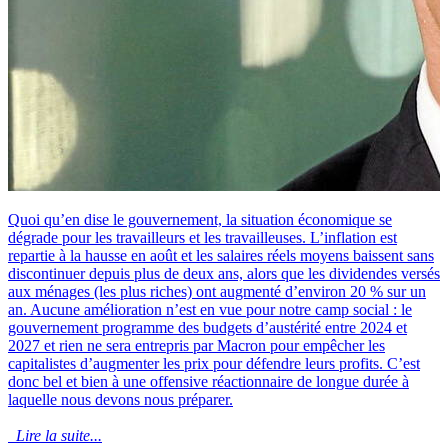
Quoi qu’en dise le gouvernement, la situation économique se
dégrade pour les travailleurs et les travailleuses. L’inflation est
repartie à la hausse en août et les salaires réels moyens baissent sans
discontinuer depuis plus de deux ans, alors que les dividendes versés
aux ménages (les plus riches) ont augmenté d’environ 20 % sur un
an. Aucune amélioration n’est en vue pour notre camp social : le
gouvernement programme des budgets d’austérité entre 2024 et
2027 et rien ne sera entrepris par Macron pour empêcher les
capitalistes d’augmenter les prix pour défendre leurs profits. C’est
donc bel et bien à une offensive réactionnaire de longue durée à
laquelle nous devons nous préparer.
Lire la suite...