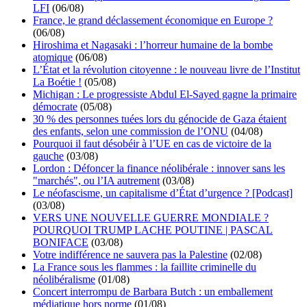
LFI
(06/08)
France, le grand déclassement économique en Europe ?
(06/08)
Hiroshima et Nagasaki : l’horreur humaine de la bombe
atomique
(06/08)
L’État et la révolution citoyenne : le nouveau livre de l’Institut
La Boétie !
(05/08)
Michigan : Le progressiste Abdul El-Sayed gagne la primaire
démocrate
(05/08)
30 % des personnes tuées lors du génocide de Gaza étaient
des enfants, selon une commission de l’ONU
(04/08)
Pourquoi il faut désobéir à l’UE en cas de victoire de la
gauche
(03/08)
Lordon : Défoncer la finance néolibérale : innover sans les
"marchés", ou l’IA autrement
(03/08)
Le néofascisme, un capitalisme d’État d’urgence ? [Podcast]
(03/08)
VERS UNE NOUVELLE GUERRE MONDIALE ?
POURQUOI TRUMP LACHE POUTINE | PASCAL
BONIFACE
(03/08)
Votre indifférence ne sauvera pas la Palestine
(02/08)
La France sous les flammes : la faillite criminelle du
néolibéralisme
(01/08)
Concert interrompu de Barbara Butch : un emballement
médiatique hors norme
(01/08)