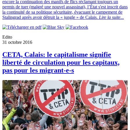
encore la continuation des manifs de flics réclamant toujours un
permis de tuer (malgré une nouvel assassinat), l’État s'est inscrit dans
la continuité de sa politique sécuritaire, évacuant le campement de
Stalingrad après avoir détruit la « jungle » de Calais.
Lire la suite...
Edito
31 octobre 2016
CETA, Calais: le capitalisme signifie
liberté de circulation pour les capitaux,
pas pour les migrant-e-s