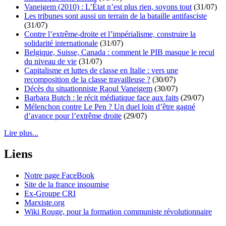
Vaneigem (2010) : L’État n’est plus rien, soyons tout
(31/07)
Les tribunes sont aussi un terrain de la bataille antifasciste
(31/07)
Contre l’extrême-droite et l’impérialisme, construire la
solidarité internationale
(31/07)
Belgique, Suisse, Canada : comment le PIB masque le recul
du niveau de vie
(31/07)
Capitalisme et luttes de classe en Italie : vers une
recomposition de la classe travailleuse ?
(30/07)
Décès du situationniste Raoul Vaneigem
(30/07)
Barbara Butch : le récit médiatique face aux faits
(29/07)
Mélenchon contre Le Pen ? Un duel loin d’être gagné
d’avance pour l’extrême droite
(29/07)
Lire plus...
Liens
Notre page FaceBook
Site de la france insoumise
Ex-Groupe CRI
Marxiste.org
Wiki Rouge, pour la formation communiste révolutionnaire