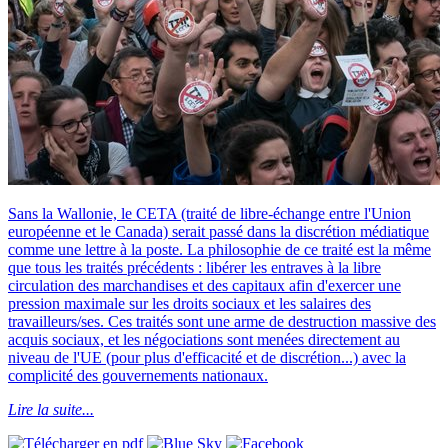
Sans la Wallonie, le CETA (traité de libre-échange entre l'Union
européenne et le Canada) serait passé dans la discrétion médiatique
comme une lettre à la poste. La philosophie de ce traité est la même
que tous les traités précédents : libérer les entraves à la libre
circulation des marchandises et des capitaux afin d'exercer une
pression maximale sur les droits sociaux et les salaires des
travailleurs/ses. Ces traités sont une arme de destruction massive des
acquis sociaux, et les négociations sont menées directement au
niveau de l'UE (pour plus d'efficacité et de discrétion...) avec la
complicité des gouvernements nationaux.
Lire la suite...