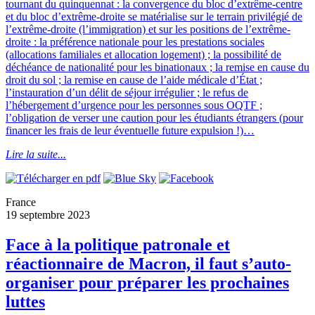
tournant du quinquennat : la convergence du bloc d’extrême-centre
et du bloc d’extrême-droite se matérialise sur le terrain privilégié de
l’extrême-droite (l’immigration) et sur les positions de l’extrême-
droite : la préférence nationale pour les prestations sociales
(allocations familiales et allocation logement) ; la possibilité de
déchéance de nationalité pour les binationaux ; la remise en cause du
droit du sol ; la remise en cause de l’aide médicale d’État ;
l’instauration d’un délit de séjour irrégulier ; le refus de
l’hébergement d’urgence pour les personnes sous OQTF ;
l’obligation de verser une caution pour les étudiants étrangers (pour
financer les frais de leur éventuelle future expulsion !)…
Lire la suite...
France
19 septembre 2023
Face à la politique patronale et
réactionnaire de Macron, il faut s’auto-
organiser pour préparer les prochaines
luttes