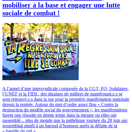
mobiliser à la base et engager une lutte
sociale de combat !
A l’appel d’une intersyndicale composée de la CGT, FO, Solidaires,
l’UNEF et la FIDL, des dizaines de milliers de manifestant.e.s se
sont retrouvé.e.s dans la rue pour la première manifestation nationale
depuis la rentrée. Autour du mot d’ordre assez flou « Contre la
destruction du modèle social du gouvernement », les manifestations
furent une réussite en demie teinte dans la mesure ou elles ont
rassemblé... plus de monde que la pathétique journée du 28 juin qui
ressemblait plutôt à un baroud d’honneur après la défaite de la
« bataille du rail ».