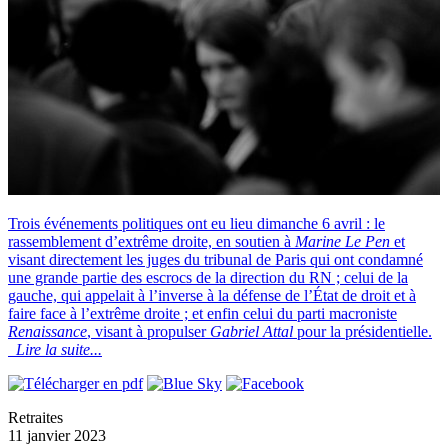
Trois événements politiques ont eu lieu dimanche 6 avril : le
rassemblement d’extrême droite, en soutien à
Marine Le Pen
et
visant directement les juges du tribunal de Paris qui ont condamné
une grande partie des escrocs de la direction du RN ; celui de la
gauche, qui appelait à l’inverse à la défense de l’État de droit et à
faire face à l’extrême droite ; et enfin celui du parti macroniste
Renaissance
, visant à propulser
Gabriel Attal
pour la présidentielle.
Lire la suite...
Retraites
11 janvier 2023