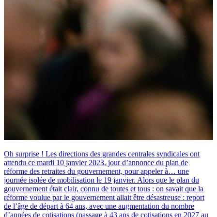
Oh surprise ! Les directions des grandes centrales syndicales ont
attendu ce mardi 10 janvier 2023, jour d’annonce du plan de
réforme des retraites du gouvernement, pour appeler à… une
journée isolée de mobilisation le 19 janvier. Alors que le plan du
gouvernement était clair, connu de toutes et tous : on savait que la
réforme voulue par le gouvernement allait être désastreuse : report
de l’âge de départ à 64 ans, avec une augmentation du nombre
d’années de cotisations (passage à 43 ans de cotisations en 2027 au