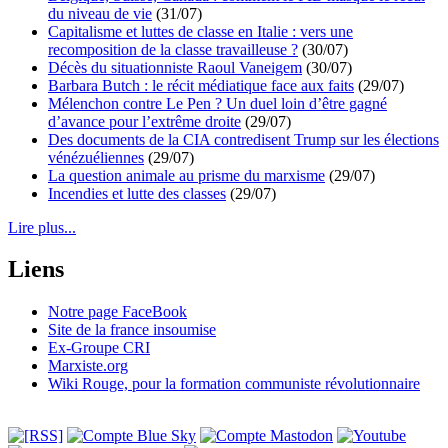
du niveau de vie
(31/07)
Capitalisme et luttes de classe en Italie : vers une
recomposition de la classe travailleuse ?
(30/07)
Décès du situationniste Raoul Vaneigem
(30/07)
Barbara Butch : le récit médiatique face aux faits
(29/07)
Mélenchon contre Le Pen ? Un duel loin d’être gagné
d’avance pour l’extrême droite
(29/07)
Des documents de la CIA contredisent Trump sur les élections
vénézuéliennes
(29/07)
La question animale au prisme du marxisme
(29/07)
Incendies et lutte des classes
(29/07)
Lire plus...
Liens
Notre page FaceBook
Site de la france insoumise
Ex-Groupe CRI
Marxiste.org
Wiki Rouge, pour la formation communiste révolutionnaire