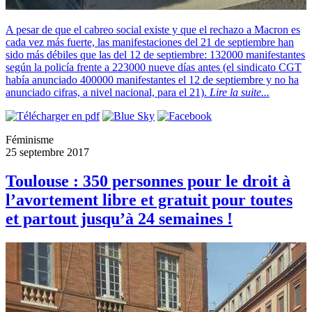
A pesar de que el cabreo social existe y que el rechazo a Macron es
cada vez más fuerte, las manifestaciones del 21 de septiembre han
sido más débiles que las del 12 de septiembre: 132000 manifestantes
según la policía frente a 223000 nueve días antes (el sindicato CGT
había anunciado 400000 manifestantes el 12 de septiembre y no ha
anunciado cifras, a nivel nacional, para el 21).
Lire la suite...
Féminisme
25 septembre 2017
Toulouse : 350 personnes pour le droit à
l’avortement libre et gratuit pour toutes
et partout jusqu’à 24 semaines !