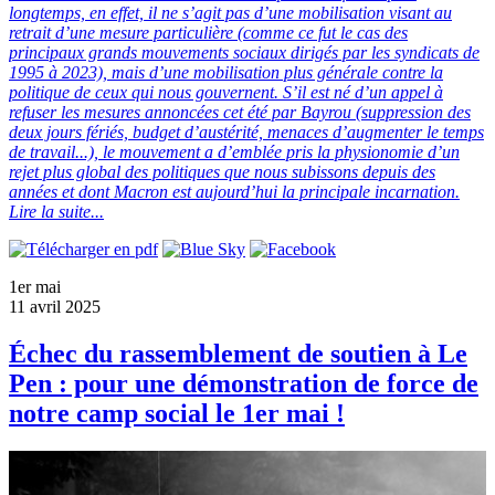
longtemps, en effet, il ne s’agit pas d’une mobilisation visant au
retrait d’une mesure particulière (comme ce fut le cas des
principaux grands mouvements sociaux dirigés par les syndicats de
1995 à 2023), mais d’une mobilisation plus générale contre la
politique de ceux qui nous gouvernent. S’il est né d’un appel à
refuser les mesures annoncées cet été par Bayrou (suppression des
deux jours fériés, budget d’austérité, menaces d’augmenter le temps
de travail...), le mouvement a d’emblée pris la physionomie d’un
rejet plus global des politiques que nous subissons depuis des
années et dont Macron est aujourd’hui la principale incarnation.
Lire la suite...
1er mai
11 avril 2025
Échec du rassemblement de soutien à Le
Pen : pour une démonstration de force de
notre camp social le 1er mai !