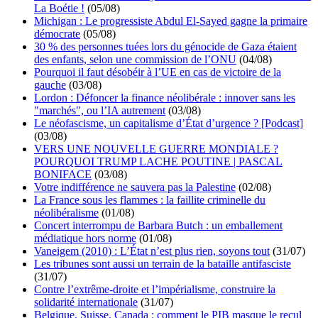
La Boétie !
(05/08)
Michigan : Le progressiste Abdul El-Sayed gagne la primaire
démocrate
(05/08)
30 % des personnes tuées lors du génocide de Gaza étaient
des enfants, selon une commission de l’ONU
(04/08)
Pourquoi il faut désobéir à l’UE en cas de victoire de la
gauche
(03/08)
Lordon : Défoncer la finance néolibérale : innover sans les
"marchés", ou l’IA autrement
(03/08)
Le néofascisme, un capitalisme d’État d’urgence ? [Podcast]
(03/08)
VERS UNE NOUVELLE GUERRE MONDIALE ?
POURQUOI TRUMP LACHE POUTINE | PASCAL
BONIFACE
(03/08)
Votre indifférence ne sauvera pas la Palestine
(02/08)
La France sous les flammes : la faillite criminelle du
néolibéralisme
(01/08)
Concert interrompu de Barbara Butch : un emballement
médiatique hors norme
(01/08)
Vaneigem (2010) : L’État n’est plus rien, soyons tout
(31/07)
Les tribunes sont aussi un terrain de la bataille antifasciste
(31/07)
Contre l’extrême-droite et l’impérialisme, construire la
solidarité internationale
(31/07)
Belgique, Suisse, Canada : comment le PIB masque le recul