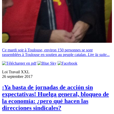
Ce mardi soir à Toulouse, environ 150 personnes se sont
rassemblées à Toulouse en soutien au peuple catalan.
Lire la suite...
Loi Travail XXL
26 septembre 2017
¡Ya basta de jornadas de acción sin
expectativas! Huelga general, bloqueo de
la economía: ¿pero qué hacen las
direcciones sindicales?