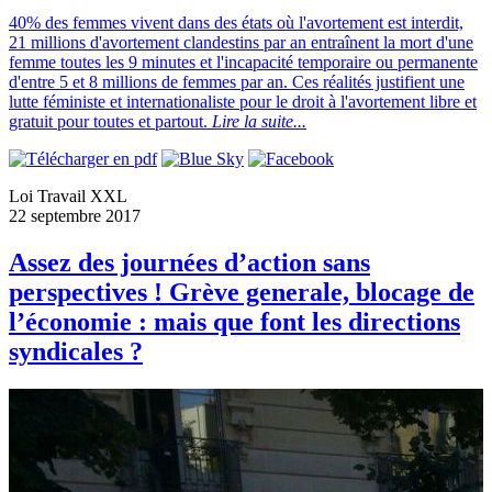
40% des femmes vivent dans des états où l'avortement est interdit,
21 millions d'avortement clandestins par an entraînent la mort d'une
femme toutes les 9 minutes et l'incapacité temporaire ou permanente
d'entre 5 et 8 millions de femmes par an. Ces réalités justifient une
lutte féministe et internationaliste pour le droit à l'avortement libre et
gratuit pour toutes et partout.
Lire la suite...
Loi Travail XXL
22 septembre 2017
Assez des journées d’action sans
perspectives ! Grève generale, blocage de
l’économie : mais que font les directions
syndicales ?