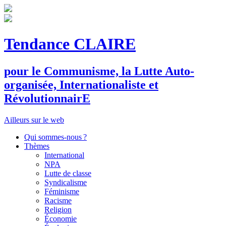
Tendance CLAIRE
pour le
C
ommunisme, la
L
utte
A
uto-
organisée,
I
nternationaliste et
R
évolutionnair
E
Ailleurs sur le web
Qui sommes-nous ?
Thèmes
International
NPA
Lutte de classe
Syndicalisme
Féminisme
Racisme
Religion
Économie