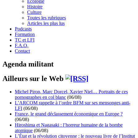
Écologie
Histoire
Culture
Toutes les rubriques
Articles les plus lus
Podcasts
Formation
TC et LFI
F.A.Q.
Contact
Agenda militant
Ailleurs sur le Web
Michel Piron, Marc Dorcel, Xavier Niel… Portraits de ces
pornographes en col blanc
(06/08)
L’ARCOM rappelle à l’ordre BFM sur ses mensonges anti-
LFI
(06/08)
France, le grand déclassement économique en Europe ?
(06/08)
Hiroshima et Nagasaki : l’horreur humaine de la bombe
atomique
(06/08)
L’État et la révolution citoyenne : le nouveau livre de l’Institut