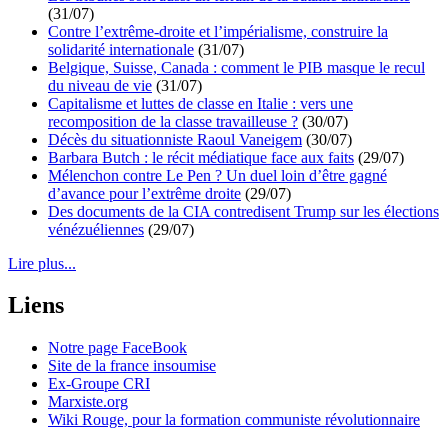
(31/07)
Contre l’extrême-droite et l’impérialisme, construire la
solidarité internationale
(31/07)
Belgique, Suisse, Canada : comment le PIB masque le recul
du niveau de vie
(31/07)
Capitalisme et luttes de classe en Italie : vers une
recomposition de la classe travailleuse ?
(30/07)
Décès du situationniste Raoul Vaneigem
(30/07)
Barbara Butch : le récit médiatique face aux faits
(29/07)
Mélenchon contre Le Pen ? Un duel loin d’être gagné
d’avance pour l’extrême droite
(29/07)
Des documents de la CIA contredisent Trump sur les élections
vénézuéliennes
(29/07)
Lire plus...
Liens
Notre page FaceBook
Site de la france insoumise
Ex-Groupe CRI
Marxiste.org
Wiki Rouge, pour la formation communiste révolutionnaire