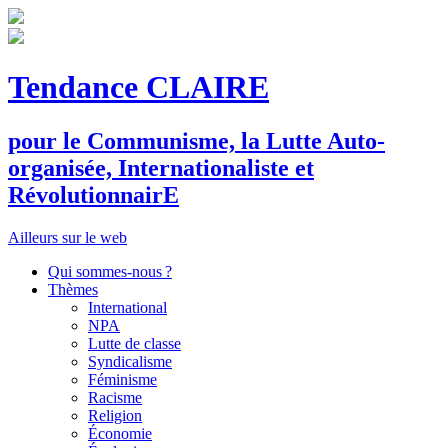
Tendance CLAIRE
pour le
C
ommunisme, la
L
utte
A
uto-
organisée,
I
nternationaliste et
R
évolutionnair
E
Ailleurs sur le web
Qui sommes-nous ?
Thèmes
International
NPA
Lutte de classe
Syndicalisme
Féminisme
Racisme
Religion
Économie