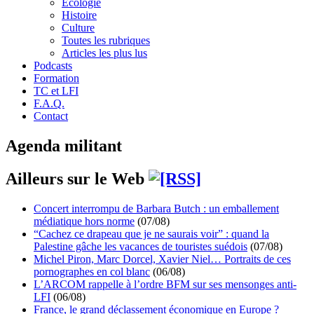
Écologie
Histoire
Culture
Toutes les rubriques
Articles les plus lus
Podcasts
Formation
TC et LFI
F.A.Q.
Contact
Agenda militant
Ailleurs sur le Web
Concert interrompu de Barbara Butch : un emballement
médiatique hors norme
(07/08)
“Cachez ce drapeau que je ne saurais voir” : quand la
Palestine gâche les vacances de touristes suédois
(07/08)
Michel Piron, Marc Dorcel, Xavier Niel… Portraits de ces
pornographes en col blanc
(06/08)
L’ARCOM rappelle à l’ordre BFM sur ses mensonges anti-
LFI
(06/08)
France, le grand déclassement économique en Europe ?