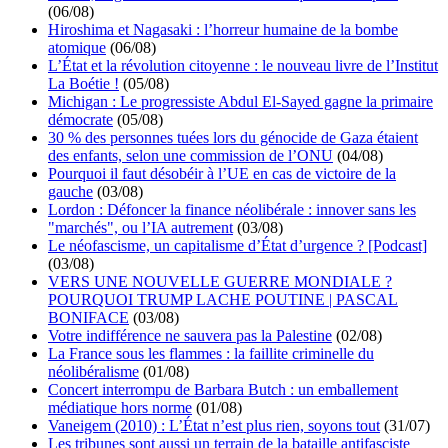
(06/08)
Hiroshima et Nagasaki : l’horreur humaine de la bombe
atomique
(06/08)
L’État et la révolution citoyenne : le nouveau livre de l’Institut
La Boétie !
(05/08)
Michigan : Le progressiste Abdul El-Sayed gagne la primaire
démocrate
(05/08)
30 % des personnes tuées lors du génocide de Gaza étaient
des enfants, selon une commission de l’ONU
(04/08)
Pourquoi il faut désobéir à l’UE en cas de victoire de la
gauche
(03/08)
Lordon : Défoncer la finance néolibérale : innover sans les
"marchés", ou l’IA autrement
(03/08)
Le néofascisme, un capitalisme d’État d’urgence ? [Podcast]
(03/08)
VERS UNE NOUVELLE GUERRE MONDIALE ?
POURQUOI TRUMP LACHE POUTINE | PASCAL
BONIFACE
(03/08)
Votre indifférence ne sauvera pas la Palestine
(02/08)
La France sous les flammes : la faillite criminelle du
néolibéralisme
(01/08)
Concert interrompu de Barbara Butch : un emballement
médiatique hors norme
(01/08)
Vaneigem (2010) : L’État n’est plus rien, soyons tout
(31/07)
Les tribunes sont aussi un terrain de la bataille antifasciste