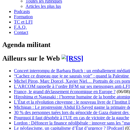
Toutes les rubriques
Articles les plus lus
Podcasts
Formation
TC et LFI
F.A.Q.
Contact
Agenda militant
Ailleurs sur le Web
Concert interrompu de Barbara Butch : un emballement médiat
“Cachez ce drapeau que je ne saurais voir” : quand la Palestine
Michel Piron, Marc Dorcel, Xavier Niel… Portraits de ces porn
L’ARCOM rappelle à l’ordre BFM sur ses mensonges anti-LFI
France, le grand déclassement économique en Europe ?
(06/08)
Hiroshima et Nagasaki : l’horreur humaine de la bombe atomiq
L’État et la révolution citoyenne : le nouveau livre de l’Institut 
Michigan : Le progressiste Abdul El-Sayed gagne la primaire 
30 % des personnes tuées lors du génocide de Gaza étaient de
Pourquoi il faut désobéir à l’UE en cas de victoire de la gauche
Lordon : Défoncer la finance néolibérale : innover sans les "ma
Le néofascisme, un capitalisme d’État d’urgence ? [Podcast]
(0