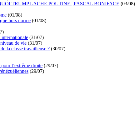
UOI TRUMP LACHE POUTINE | PASCAL BONIFACE
(03/08)
isme
(01/08)
ique hors norme
(01/08)
7)
é internationale
(31/07)
niveau de vie
(31/07)
de la classe travailleuse ?
(30/07)
pour l’extrême droite
(29/07)
vénézuéliennes
(29/07)