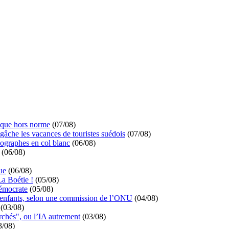
ique hors norme
(07/08)
 gâche les vacances de touristes suédois
(07/08)
ographes en col blanc
(06/08)
(06/08)
ue
(06/08)
La Boétie !
(05/08)
démocrate
(05/08)
s enfants, selon une commission de l’ONU
(04/08)
(03/08)
rchés", ou l’IA autrement
(03/08)
3/08)