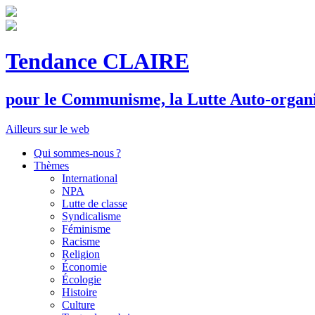
Tendance CLAIRE
pour le
C
ommunisme, la
L
utte
A
uto-organ
Ailleurs sur le web
Qui sommes-nous ?
Thèmes
International
NPA
Lutte de classe
Syndicalisme
Féminisme
Racisme
Religion
Économie
Écologie
Histoire
Culture