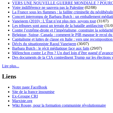
VERS UNE NOUVELLE GUERRE MONDIALE ? POURQ
Votre indifférence ne sauvera pas la Palestine
(02/08)
La France sous les flammes : la faillite criminelle du néolibéral
Concert interrompu de Barbara Butch : un emballement médiat
Vaneigem (2010) : L’État n’est plus rien, soyons tout
(31/07)
Les tribunes sont aussi un terrain de la bataille antifasciste
(31/0
Contre l’extrême-droite et l’impérialisme, construire la solidarit
Belgique, Suisse, Canada : comment le PIB masque le recul du 
Capitalisme et luttes de classe en Italie : vers une recomposition 
Décès du situationniste Raoul Vaneigem
(30/07)
Barbara Butch : le récit médiatique face aux faits
(29/07)
Mélenchon contre Le Pen ? Un duel loin d’être gagné d’avance 
Des documents de la CIA contredisent Trump sur les élections 
Lire plus...
Liens
Notre page FaceBook
Site de la france insoumise
Ex-Groupe CRI
Marxiste.org
Wiki Rouge, pour la formation communiste révolutionnaire