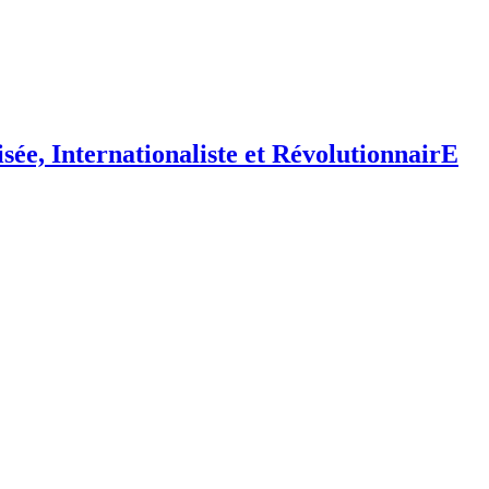
isée,
I
nternationaliste et
R
évolutionnair
E