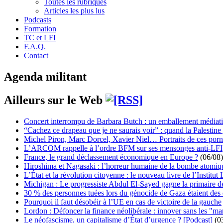
Toutes les rubriques
Articles les plus lus
Podcasts
Formation
TC et LFI
F.A.Q.
Contact
Agenda militant
Ailleurs sur le Web
Concert interrompu de Barbara Butch : un emballement médiat
“Cachez ce drapeau que je ne saurais voir” : quand la Palestine
Michel Piron, Marc Dorcel, Xavier Niel… Portraits de ces porn
L’ARCOM rappelle à l’ordre BFM sur ses mensonges anti-LFI
France, le grand déclassement économique en Europe ?
(06/08)
Hiroshima et Nagasaki : l’horreur humaine de la bombe atomiq
L’État et la révolution citoyenne : le nouveau livre de l’Institut 
Michigan : Le progressiste Abdul El-Sayed gagne la primaire 
30 % des personnes tuées lors du génocide de Gaza étaient de
Pourquoi il faut désobéir à l’UE en cas de victoire de la gauche
Lordon : Défoncer la finance néolibérale : innover sans les "ma
Le néofascisme, un capitalisme d’État d’urgence ? [Podcast]
(0