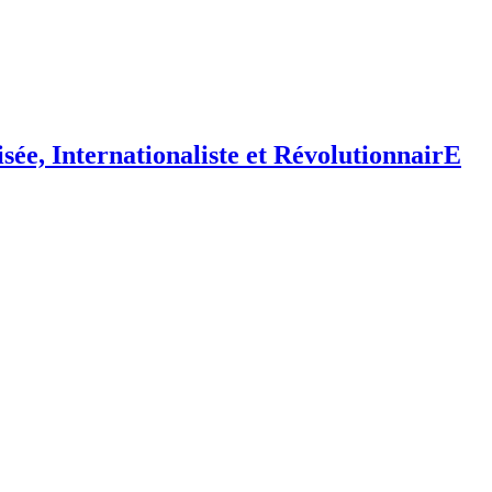
isée,
I
nternationaliste et
R
évolutionnair
E