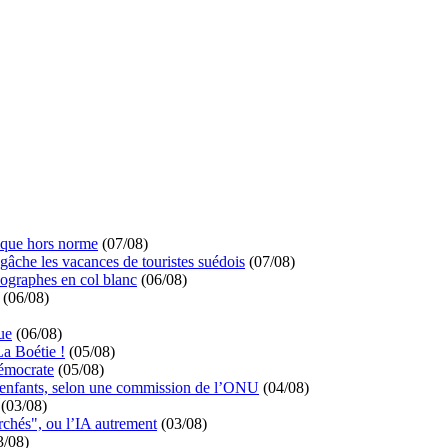
ique hors norme
(07/08)
 gâche les vacances de touristes suédois
(07/08)
ographes en col blanc
(06/08)
(06/08)
ue
(06/08)
La Boétie !
(05/08)
démocrate
(05/08)
s enfants, selon une commission de l’ONU
(04/08)
(03/08)
rchés", ou l’IA autrement
(03/08)
3/08)