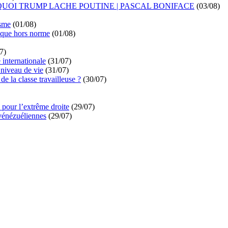
UOI TRUMP LACHE POUTINE | PASCAL BONIFACE
(03/08)
isme
(01/08)
ique hors norme
(01/08)
7)
é internationale
(31/07)
niveau de vie
(31/07)
de la classe travailleuse ?
(30/07)
pour l’extrême droite
(29/07)
vénézuéliennes
(29/07)