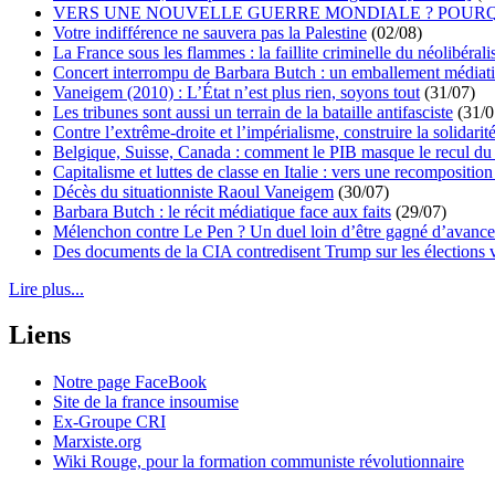
VERS UNE NOUVELLE GUERRE MONDIALE ? POURQ
Votre indifférence ne sauvera pas la Palestine
(02/08)
La France sous les flammes : la faillite criminelle du néolibéral
Concert interrompu de Barbara Butch : un emballement médiat
Vaneigem (2010) : L’État n’est plus rien, soyons tout
(31/07)
Les tribunes sont aussi un terrain de la bataille antifasciste
(31/0
Contre l’extrême-droite et l’impérialisme, construire la solidarit
Belgique, Suisse, Canada : comment le PIB masque le recul du 
Capitalisme et luttes de classe en Italie : vers une recomposition 
Décès du situationniste Raoul Vaneigem
(30/07)
Barbara Butch : le récit médiatique face aux faits
(29/07)
Mélenchon contre Le Pen ? Un duel loin d’être gagné d’avance 
Des documents de la CIA contredisent Trump sur les élections 
Lire plus...
Liens
Notre page FaceBook
Site de la france insoumise
Ex-Groupe CRI
Marxiste.org
Wiki Rouge, pour la formation communiste révolutionnaire