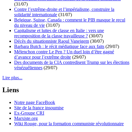
(31/07)
Contre l’extrême-droite et l’impérialisme, construire la
solidarité internationale
(31/07)
Belgique, Suisse, Canada : comment le PIB masque le recul
du niveau de vie
(31/07)
Capitalisme et luttes de classe en Italie : vers une
recomposition de la classe travailleuse ?
(30/07)
Décès du situationniste Raoul Vaneigem
(30/07)
Barbara Butch : le récit médiatique face aux faits
(29/07)
Mélenchon contre Le Pen ? Un duel loin d’être gagné
d’avance pour l’extrême droite
(29/07)
Des documents de la CIA contredisent Trump sur les élections
vénézuéliennes
(29/07)
Lire plus...
Liens
Notre page FaceBook
Site de la france insoumise
Ex-Groupe CRI
Marxiste.org
Wiki Rouge, pour la formation communiste révolutionnaire