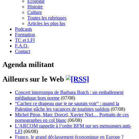
Écologie
Histoire
Culture
Toutes les rubriques
Articles les plus lus
Podcasts
Formation
TC et LFI
F.A.Q.
Contact
Agenda militant
Ailleurs sur le Web
Concert interrompu de Barbara Butch : un emballement
médiatique hors norme
(07/08)
“Cachez ce drapeau que je ne saurais voir” : quand la
Palestine gâche les vacances de touristes suédois
(07/08)
Michel Piron, Marc Dorcel, Xavier Niel… Portraits de ces
pornographes en col blanc
(06/08)
L’ARCOM rappelle à l’ordre BFM sur ses mensonges anti-
LFI
(06/08)
France, le grand déclassement économique en Europe ?