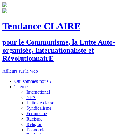
Tendance CLAIRE
pour le
C
ommunisme, la
L
utte
A
uto-
organisée,
I
nternationaliste et
R
évolutionnair
E
Ailleurs sur le web
Qui sommes-nous ?
Thèmes
International
NPA
Lutte de classe
Syndicalisme
Féminisme
Racisme
Religion
Économie