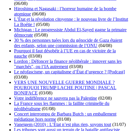
(06/08)
Hiroshima et Nagasaki : l’horreur humaine de la bombe
atomique
(06/08)
L’État et la révolution citoyenne : le nouveau livre de l’Institut
La Boétie !
(05/08)
Michigan : Le progressiste Abdul El-Sayed gagne la primaire
démocrate
(05/08)
30 % des personnes tuées lors du génocide de Gaza étaient
des enfants, selon une commission de l’ONU
(04/08)
Pourquoi il faut désobéir à l’UE en cas de victoire de la
gauche
(03/08)
Lordon : Défoncer la finance néolibérale : innover sans les
"marchés", ou l’IA autrement
(03/08)
Le néofascisme, un capitalisme d’État d’urgence ? [Podcast]
(03/08)
VERS UNE NOUVELLE GUERRE MONDIALE ?
POURQUOI TRUMP LACHE POUTINE | PASCAL
BONIFACE
(03/08)
Votre indifférence ne sauvera pas la Palestine
(02/08)
La France sous les flammes : la faillite criminelle du
néolibéralisme
(01/08)
Concert interrompu de Barbara Butch : un emballement
médiatique hors norme
(01/08)
Vaneigem (2010) : L’État n’est plus rien, soyons tout
(31/07)
Les tribunes sont aussi un terrain de la bataille antifasciste