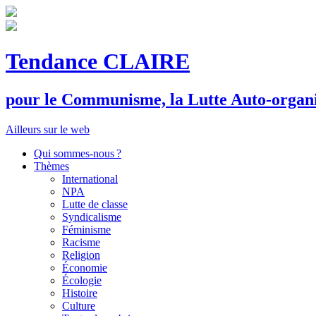
Tendance CLAIRE
pour le
C
ommunisme, la
L
utte
A
uto-organ
Ailleurs sur le web
Qui sommes-nous ?
Thèmes
International
NPA
Lutte de classe
Syndicalisme
Féminisme
Racisme
Religion
Économie
Écologie
Histoire
Culture