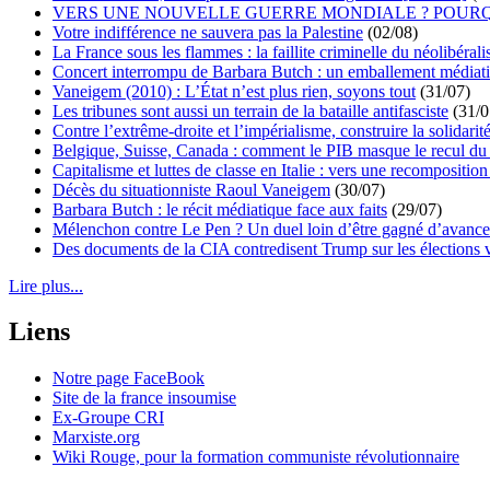
VERS UNE NOUVELLE GUERRE MONDIALE ? POURQ
Votre indifférence ne sauvera pas la Palestine
(02/08)
La France sous les flammes : la faillite criminelle du néolibéral
Concert interrompu de Barbara Butch : un emballement médiat
Vaneigem (2010) : L’État n’est plus rien, soyons tout
(31/07)
Les tribunes sont aussi un terrain de la bataille antifasciste
(31/0
Contre l’extrême-droite et l’impérialisme, construire la solidarit
Belgique, Suisse, Canada : comment le PIB masque le recul du 
Capitalisme et luttes de classe en Italie : vers une recomposition 
Décès du situationniste Raoul Vaneigem
(30/07)
Barbara Butch : le récit médiatique face aux faits
(29/07)
Mélenchon contre Le Pen ? Un duel loin d’être gagné d’avance 
Des documents de la CIA contredisent Trump sur les élections 
Lire plus...
Liens
Notre page FaceBook
Site de la france insoumise
Ex-Groupe CRI
Marxiste.org
Wiki Rouge, pour la formation communiste révolutionnaire