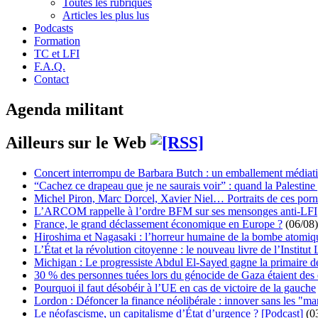
Toutes les rubriques
Articles les plus lus
Podcasts
Formation
TC et LFI
F.A.Q.
Contact
Agenda militant
Ailleurs sur le Web
Concert interrompu de Barbara Butch : un emballement médiat
“Cachez ce drapeau que je ne saurais voir” : quand la Palestine
Michel Piron, Marc Dorcel, Xavier Niel… Portraits de ces porn
L’ARCOM rappelle à l’ordre BFM sur ses mensonges anti-LFI
France, le grand déclassement économique en Europe ?
(06/08)
Hiroshima et Nagasaki : l’horreur humaine de la bombe atomiq
L’État et la révolution citoyenne : le nouveau livre de l’Institut 
Michigan : Le progressiste Abdul El-Sayed gagne la primaire 
30 % des personnes tuées lors du génocide de Gaza étaient de
Pourquoi il faut désobéir à l’UE en cas de victoire de la gauche
Lordon : Défoncer la finance néolibérale : innover sans les "ma
Le néofascisme, un capitalisme d’État d’urgence ? [Podcast]
(0