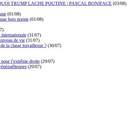
UOI TRUMP LACHE POUTINE | PASCAL BONIFACE
(03/08)
isme
(01/08)
ique hors norme
(01/08)
7)
é internationale
(31/07)
niveau de vie
(31/07)
de la classe travailleuse ?
(30/07)
pour l’extrême droite
(29/07)
vénézuéliennes
(29/07)