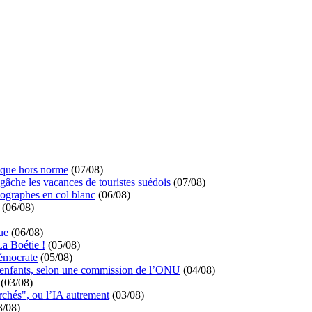
ique hors norme
(07/08)
 gâche les vacances de touristes suédois
(07/08)
ographes en col blanc
(06/08)
(06/08)
ue
(06/08)
La Boétie !
(05/08)
démocrate
(05/08)
s enfants, selon une commission de l’ONU
(04/08)
(03/08)
rchés", ou l’IA autrement
(03/08)
3/08)