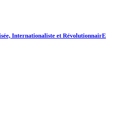
isée,
I
nternationaliste et
R
évolutionnair
E