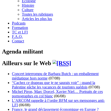
Écologie
Histoire
Culture
Toutes les rubriques
Articles les plus lus
Podcasts
Formation
TC et LFI
F.A.Q.
Contact
Agenda militant
Ailleurs sur le Web
Concert interrompu de Barbara Butch : un emballement
médiatique hors norme
(07/08)
“Cachez ce drapeau que je ne saurais voir” : quand la
Palestine gâche les vacances de touristes suédois
(07/08)
Michel Piron, Marc Dorcel, Xavier Niel… Portraits de ces
pornographes en col blanc
(06/08)
L’ARCOM rappelle à l’ordre BFM sur ses mensonges anti-
LFI
(06/08)
France, le grand déclassement économique en Europe ?