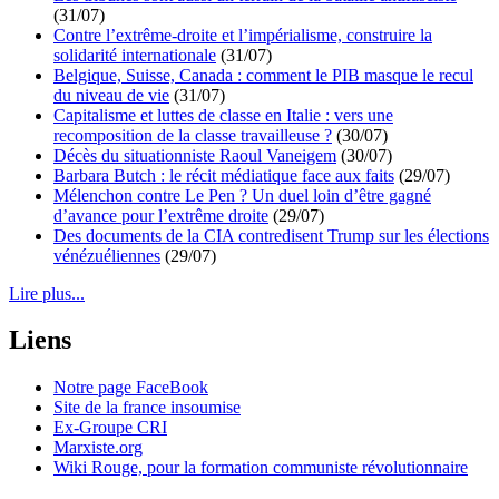
(31/07)
Contre l’extrême-droite et l’impérialisme, construire la
solidarité internationale
(31/07)
Belgique, Suisse, Canada : comment le PIB masque le recul
du niveau de vie
(31/07)
Capitalisme et luttes de classe en Italie : vers une
recomposition de la classe travailleuse ?
(30/07)
Décès du situationniste Raoul Vaneigem
(30/07)
Barbara Butch : le récit médiatique face aux faits
(29/07)
Mélenchon contre Le Pen ? Un duel loin d’être gagné
d’avance pour l’extrême droite
(29/07)
Des documents de la CIA contredisent Trump sur les élections
vénézuéliennes
(29/07)
Lire plus...
Liens
Notre page FaceBook
Site de la france insoumise
Ex-Groupe CRI
Marxiste.org
Wiki Rouge, pour la formation communiste révolutionnaire