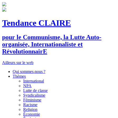
Tendance CLAIRE
pour le
C
ommunisme, la
L
utte
A
uto-
organisée,
I
nternationaliste et
R
évolutionnair
E
Ailleurs sur le web
Qui sommes-nous ?
Thèmes
International
NPA
Lutte de classe
Syndicalisme
Féminisme
Racisme
Religion
Économie