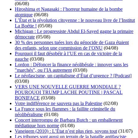
(06/08)
Hiroshima et Nagasaki : l’horreur humaine de la bombe
atomique
(06/08)
L’État et la révolution citoyenne : le nouveau livre de l’Institut
La Boétie !
(05/08)
Michigan : Le progressiste Abdul El-Sayed gagne la primaire
démocrate
(05/08)
30 % des personnes tuées lors du génocide de Gaza étaient
des enfants, selon une commission de l’ONU
(04/08)
Pourquoi il faut désobéir à l’UE en cas de victoire de la
gauche
(03/08)
Lordon : Défoncer la finance néolibérale : innover sans les
"marchés", ou l’IA autrement
(03/08)
Le néofascisme, un capitalisme d’État d’urgence ? [Podcast]
(03/08)
VERS UNE NOUVELLE GUERRE MONDIALE ?
POURQUOI TRUMP LACHE POUTINE | PASCAL
BONIFACE
(03/08)
Votre indifférence ne sauvera pas la Palestine
(02/08)
La France sous les flammes : la faillite criminelle du
néolibéralisme
(01/08)
Concert interrompu de Barbara Butch : un emballement
médiatique hors norme
(01/08)
Vaneigem (2010) : L’État n’est plus rien, soyons tout
(31/07)
Les tribunes sont aussi un terrain de la bataille antifasciste