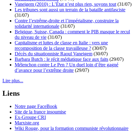
Vaneigem (2010) : L’État n’est plus rien, soyons tout
(31/07)
Les tribunes sont aussi un terrain de la bataille antifasciste
(31/07)
Contre l’extrême-droite et l’impérialisme, construire la
solidarité internationale
(31/07)
Belgique, Suisse, Canada : comment le PIB masque le recul
du niveau de vie
(31/07)
Capitalisme et luttes de classe en Italie : vers une
recomposition de la classe travailleuse ?
(30/07)
Décès du situationniste Raoul Vaneigem
(30/07)
Barbara Butch : le récit médiatique face aux faits
(29/07)
Mélenchon contre Le Pen ? Un duel loin d’être gagné
d’avance pour l’extrême droite
(29/07)
Lire plus...
Liens
Notre page FaceBook
Site de la france insoumise
Ex-Groupe CRI
Marxiste.org
Wiki Rouge, pour la formation communiste révolutionnaire