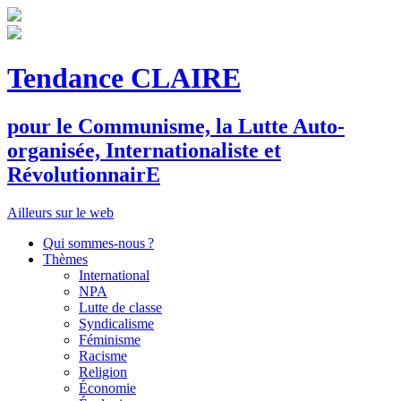
Tendance CLAIRE
pour le
C
ommunisme, la
L
utte
A
uto-
organisée,
I
nternationaliste et
R
évolutionnair
E
Ailleurs sur le web
Qui sommes-nous ?
Thèmes
International
NPA
Lutte de classe
Syndicalisme
Féminisme
Racisme
Religion
Économie