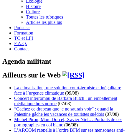
Écologie
Histoire
Culture
Toutes les rubriques
Articles les plus lus
Podcasts
Formation
TC et LFI
F.A.Q.
Contact
Agenda militant
Ailleurs sur le Web
La climatisation, une solution court-termiste et inégalitaire
face à l’urgence climatique
(09/08)
Concert interrompu de Barbara Butch : un emballement
médiatique hors norme
(07/08)
“Cachez ce drapeau que je ne saurais voir” : quand la
Palestine gâche les vacances de touristes suédois
(07/08)
Michel Piron, Marc Dorcel, Xavier Niel… Portraits de ces
pornographes en col blanc
(06/08)
L’ARCOM rappelle à l’ordre BFM sur ses mensonges anti-