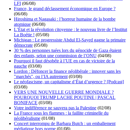
LFI
(06/08)
France, le grand déclassement économique en Europe ?
(06/08)
Hiroshima et Nagasaki : l’horreur humaine de la bombe
atomique
(06/08)
L’État et la révolution citoyenne : le nouveau livre de l’Institut
La Boétie !
(05/08)
Michigan : Le progressiste Abdul El-Sayed gagne la primaire
démocrate
(05/08)
30 % des personnes tuées lors du génocide de Gaza étaient
des enfants, selon une commission de l’ONU
(04/08)
Pourquoi il faut désobéir à l’UE en cas de victoire de la
gauche
(03/08)
Lordon : Défoncer la finance néolibérale : innover sans les
"marchés", ou l’IA autrement
(03/08)
Le néofascisme, un capitalisme d’État d’urgence ? [Podcast]
(03/08)
VERS UNE NOUVELLE GUERRE MONDIALE ?
POURQUOI TRUMP LACHE POUTINE | PASCAL
BONIFACE
(03/08)
Votre indifférence ne sauvera pas la Palestine
(02/08)
La France sous les flammes : la faillite criminelle du
néolibéralisme
(01/08)
Concert interrompu de Barbara Butch : un emballement
médiatique hors norme
(01/08)