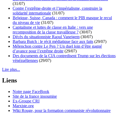
(31/07)
Contre l’extrême-droite et l’impérialisme, construire la
solidarité internationale
(31/07)
Belgique, Suisse, Canada : comment le PIB masque le recul
du niveau de vie
(31/07)
Capitalisme et luttes de classe en Italie : vers une
recomposition de la classe travailleuse ?
(30/07)
Décès du situationniste Raoul Vaneigem
(30/07)
Barbara Butch : le récit médiatique face aux faits
(29/07)
Mélenchon contre Le Pen ? Un duel loin d’être gagné
d’avance pour l’extrême droite
(29/07)
Des documents de la CIA contredisent Trump sur les élections
vénézuéliennes
(29/07)
Lire plus...
Liens
Notre page FaceBook
Site de la france insoumise
Ex-Groupe CRI
Marxiste.org
Wiki Rouge, pour la formation communiste révolutionnaire