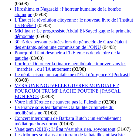
(06/08)
Hiroshima et Nagasaki : l’horreur humaine de la bombe
atomique
(06/08)
L’État et la révolution citoyenne : le nouveau livre de l’Institut
La Boétie !
(05/08)
Michigan : Le progressiste Abdul El-Sayed gagne la primaire
démocrate
(05/08)
30 % des personnes tuées lors du génocide de Gaza étaient
des enfants, selon une commission de l’ONU
(04/08)
Pourquoi il faut désobéir à l’UE en cas de victoire de la
gauche
(03/08)
Lordon : Défoncer la finance néolibérale : innover sans les
"marchés", ou l’IA autrement
(03/08)
Le néofascisme, un capitalisme d’État d’urgence ? [Podcast]
(03/08)
VERS UNE NOUVELLE GUERRE MONDIALE ?
POURQUOI TRUMP LACHE POUTINE | PASCAL
BONIFACE
(03/08)
Votre indifférence ne sauvera pas la Palestine
(02/08)
La France sous les flammes : la faillite criminelle du
néolibéralisme
(01/08)
Concert interrompu de Barbara Butch : un emballement
médiatique hors norme
(01/08)
Vaneigem (2010) : L’État n’est plus rien, soyons tout
(31/07)
Les tribunes sont aussi un terrain de la bataille antifasciste