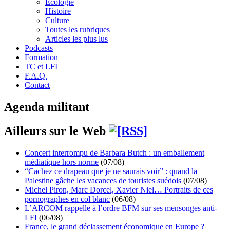
Écologie
Histoire
Culture
Toutes les rubriques
Articles les plus lus
Podcasts
Formation
TC et LFI
F.A.Q.
Contact
Agenda militant
Ailleurs sur le Web
Concert interrompu de Barbara Butch : un emballement
médiatique hors norme
(07/08)
“Cachez ce drapeau que je ne saurais voir” : quand la
Palestine gâche les vacances de touristes suédois
(07/08)
Michel Piron, Marc Dorcel, Xavier Niel… Portraits de ces
pornographes en col blanc
(06/08)
L’ARCOM rappelle à l’ordre BFM sur ses mensonges anti-
LFI
(06/08)
France, le grand déclassement économique en Europe ?