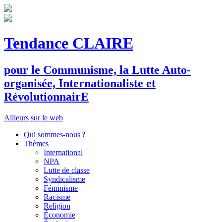
Tendance CLAIRE
pour le
C
ommunisme, la
L
utte
A
uto-
organisée,
I
nternationaliste et
R
évolutionnair
E
Ailleurs sur le web
Qui sommes-nous ?
Thèmes
International
NPA
Lutte de classe
Syndicalisme
Féminisme
Racisme
Religion
Économie