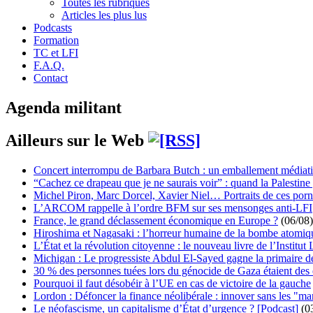
Toutes les rubriques
Articles les plus lus
Podcasts
Formation
TC et LFI
F.A.Q.
Contact
Agenda militant
Ailleurs sur le Web
Concert interrompu de Barbara Butch : un emballement médiat
“Cachez ce drapeau que je ne saurais voir” : quand la Palestine
Michel Piron, Marc Dorcel, Xavier Niel… Portraits de ces porn
L’ARCOM rappelle à l’ordre BFM sur ses mensonges anti-LFI
France, le grand déclassement économique en Europe ?
(06/08)
Hiroshima et Nagasaki : l’horreur humaine de la bombe atomiq
L’État et la révolution citoyenne : le nouveau livre de l’Institut 
Michigan : Le progressiste Abdul El-Sayed gagne la primaire 
30 % des personnes tuées lors du génocide de Gaza étaient de
Pourquoi il faut désobéir à l’UE en cas de victoire de la gauche
Lordon : Défoncer la finance néolibérale : innover sans les "ma
Le néofascisme, un capitalisme d’État d’urgence ? [Podcast]
(0