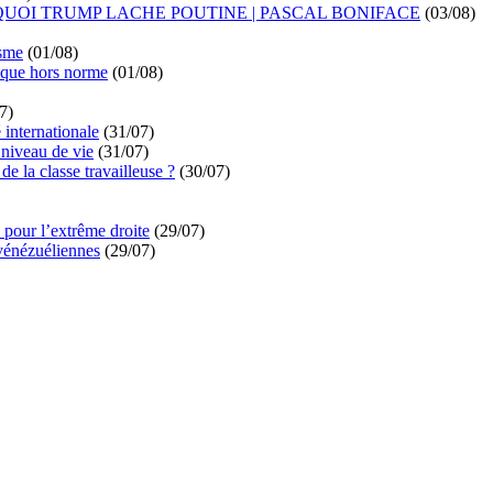
UOI TRUMP LACHE POUTINE | PASCAL BONIFACE
(03/08)
isme
(01/08)
ique hors norme
(01/08)
7)
é internationale
(31/07)
niveau de vie
(31/07)
de la classe travailleuse ?
(30/07)
pour l’extrême droite
(29/07)
vénézuéliennes
(29/07)