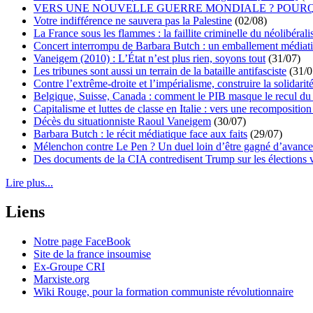
VERS UNE NOUVELLE GUERRE MONDIALE ? POURQ
Votre indifférence ne sauvera pas la Palestine
(02/08)
La France sous les flammes : la faillite criminelle du néolibéral
Concert interrompu de Barbara Butch : un emballement médiat
Vaneigem (2010) : L’État n’est plus rien, soyons tout
(31/07)
Les tribunes sont aussi un terrain de la bataille antifasciste
(31/0
Contre l’extrême-droite et l’impérialisme, construire la solidarit
Belgique, Suisse, Canada : comment le PIB masque le recul du 
Capitalisme et luttes de classe en Italie : vers une recomposition 
Décès du situationniste Raoul Vaneigem
(30/07)
Barbara Butch : le récit médiatique face aux faits
(29/07)
Mélenchon contre Le Pen ? Un duel loin d’être gagné d’avance 
Des documents de la CIA contredisent Trump sur les élections 
Lire plus...
Liens
Notre page FaceBook
Site de la france insoumise
Ex-Groupe CRI
Marxiste.org
Wiki Rouge, pour la formation communiste révolutionnaire