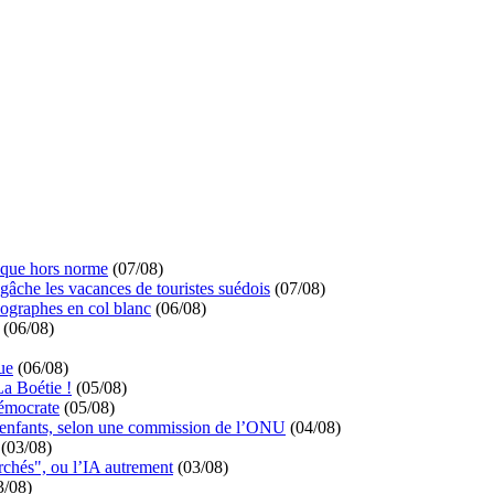
ique hors norme
(07/08)
 gâche les vacances de touristes suédois
(07/08)
ographes en col blanc
(06/08)
(06/08)
ue
(06/08)
La Boétie !
(05/08)
démocrate
(05/08)
s enfants, selon une commission de l’ONU
(04/08)
(03/08)
rchés", ou l’IA autrement
(03/08)
3/08)