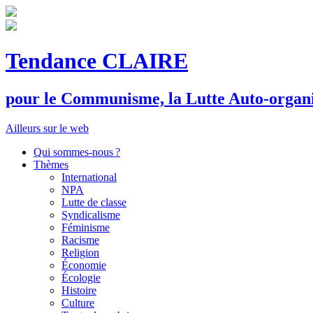
Tendance CLAIRE
pour le
C
ommunisme, la
L
utte
A
uto-organ
Ailleurs sur le web
Qui sommes-nous ?
Thèmes
International
NPA
Lutte de classe
Syndicalisme
Féminisme
Racisme
Religion
Économie
Écologie
Histoire
Culture