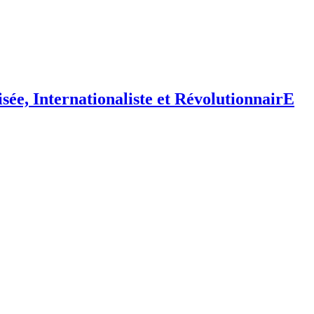
isée,
I
nternationaliste et
R
évolutionnair
E