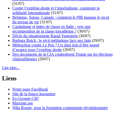
(31/07)
Contre l’extrême-droite et l’impérialisme, construire la
solidarité internationale
(31/07)
Belgique, Suisse, Canada : comment le PIB masque le recul
du niveau de vie
(31/07)
Capitalisme et luttes de classe en Italie : vers une
recomposition de la classe travailleuse ?
(30/07)
Décès du situationniste Raoul Vaneigem
(30/07)
Barbara Butch : le récit médiatique face aux faits
(29/07)
Mélenchon contre Le Pen ? Un duel loin d’être gagné
d’avance pour l’extrême droite
(29/07)
Des documents de la CIA contredisent Trump sur les élections
vénézuéliennes
(29/07)
Lire plus...
Liens
Notre page FaceBook
Site de la france insoumise
Ex-Groupe CRI
Marxiste.org
Wiki Rouge, pour la formation communiste révolutionnaire