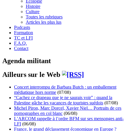
Écologie
Histoire
Culture
Toutes les rubriques
Articles les plus lus
Podcasts
Formation
TC et LFI
F.A.Q.
Contact
Agenda militant
Ailleurs sur le Web
Concert interrompu de Barbara Butch : un emballement
médiatique hors norme
(07/08)
“Cachez ce drapeau que je ne saurais voir” : quand la
Palestine gâche les vacances de touristes suédois
(07/08)
Michel Piron, Marc Dorcel, Xavier Niel… Portraits de ces
pornographes en col blanc
(06/08)
L’ARCOM rappelle à l’ordre BFM sur ses mensonges anti-
LFI
(06/08)
France, le grand déclassement économique en Europe ?