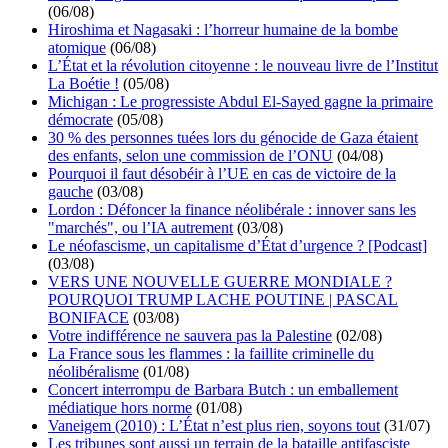
(06/08)
Hiroshima et Nagasaki : l’horreur humaine de la bombe
atomique
(06/08)
L’État et la révolution citoyenne : le nouveau livre de l’Institut
La Boétie !
(05/08)
Michigan : Le progressiste Abdul El-Sayed gagne la primaire
démocrate
(05/08)
30 % des personnes tuées lors du génocide de Gaza étaient
des enfants, selon une commission de l’ONU
(04/08)
Pourquoi il faut désobéir à l’UE en cas de victoire de la
gauche
(03/08)
Lordon : Défoncer la finance néolibérale : innover sans les
"marchés", ou l’IA autrement
(03/08)
Le néofascisme, un capitalisme d’État d’urgence ? [Podcast]
(03/08)
VERS UNE NOUVELLE GUERRE MONDIALE ?
POURQUOI TRUMP LACHE POUTINE | PASCAL
BONIFACE
(03/08)
Votre indifférence ne sauvera pas la Palestine
(02/08)
La France sous les flammes : la faillite criminelle du
néolibéralisme
(01/08)
Concert interrompu de Barbara Butch : un emballement
médiatique hors norme
(01/08)
Vaneigem (2010) : L’État n’est plus rien, soyons tout
(31/07)
Les tribunes sont aussi un terrain de la bataille antifasciste