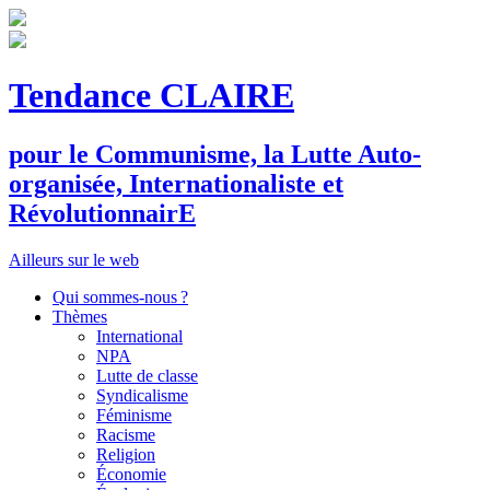
Tendance CLAIRE
pour le
C
ommunisme, la
L
utte
A
uto-
organisée,
I
nternationaliste et
R
évolutionnair
E
Ailleurs sur le web
Qui sommes-nous ?
Thèmes
International
NPA
Lutte de classe
Syndicalisme
Féminisme
Racisme
Religion
Économie