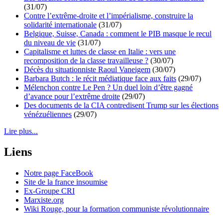
(31/07)
Contre l’extrême-droite et l’impérialisme, construire la
solidarité internationale
(31/07)
Belgique, Suisse, Canada : comment le PIB masque le recul
du niveau de vie
(31/07)
Capitalisme et luttes de classe en Italie : vers une
recomposition de la classe travailleuse ?
(30/07)
Décès du situationniste Raoul Vaneigem
(30/07)
Barbara Butch : le récit médiatique face aux faits
(29/07)
Mélenchon contre Le Pen ? Un duel loin d’être gagné
d’avance pour l’extrême droite
(29/07)
Des documents de la CIA contredisent Trump sur les élections
vénézuéliennes
(29/07)
Lire plus...
Liens
Notre page FaceBook
Site de la france insoumise
Ex-Groupe CRI
Marxiste.org
Wiki Rouge, pour la formation communiste révolutionnaire