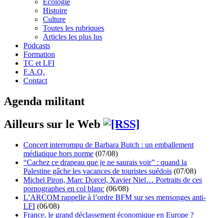
Écologie
Histoire
Culture
Toutes les rubriques
Articles les plus lus
Podcasts
Formation
TC et LFI
F.A.Q.
Contact
Agenda militant
Ailleurs sur le Web
Concert interrompu de Barbara Butch : un emballement
médiatique hors norme
(07/08)
“Cachez ce drapeau que je ne saurais voir” : quand la
Palestine gâche les vacances de touristes suédois
(07/08)
Michel Piron, Marc Dorcel, Xavier Niel… Portraits de ces
pornographes en col blanc
(06/08)
L’ARCOM rappelle à l’ordre BFM sur ses mensonges anti-
LFI
(06/08)
France, le grand déclassement économique en Europe ?