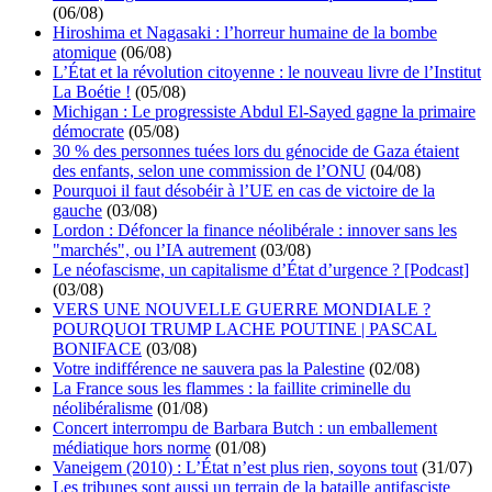
(06/08)
Hiroshima et Nagasaki : l’horreur humaine de la bombe
atomique
(06/08)
L’État et la révolution citoyenne : le nouveau livre de l’Institut
La Boétie !
(05/08)
Michigan : Le progressiste Abdul El-Sayed gagne la primaire
démocrate
(05/08)
30 % des personnes tuées lors du génocide de Gaza étaient
des enfants, selon une commission de l’ONU
(04/08)
Pourquoi il faut désobéir à l’UE en cas de victoire de la
gauche
(03/08)
Lordon : Défoncer la finance néolibérale : innover sans les
"marchés", ou l’IA autrement
(03/08)
Le néofascisme, un capitalisme d’État d’urgence ? [Podcast]
(03/08)
VERS UNE NOUVELLE GUERRE MONDIALE ?
POURQUOI TRUMP LACHE POUTINE | PASCAL
BONIFACE
(03/08)
Votre indifférence ne sauvera pas la Palestine
(02/08)
La France sous les flammes : la faillite criminelle du
néolibéralisme
(01/08)
Concert interrompu de Barbara Butch : un emballement
médiatique hors norme
(01/08)
Vaneigem (2010) : L’État n’est plus rien, soyons tout
(31/07)
Les tribunes sont aussi un terrain de la bataille antifasciste