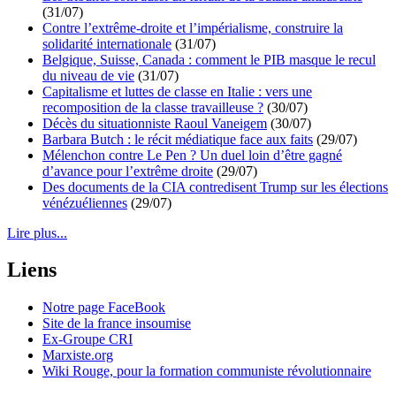
(31/07)
Contre l’extrême-droite et l’impérialisme, construire la
solidarité internationale
(31/07)
Belgique, Suisse, Canada : comment le PIB masque le recul
du niveau de vie
(31/07)
Capitalisme et luttes de classe en Italie : vers une
recomposition de la classe travailleuse ?
(30/07)
Décès du situationniste Raoul Vaneigem
(30/07)
Barbara Butch : le récit médiatique face aux faits
(29/07)
Mélenchon contre Le Pen ? Un duel loin d’être gagné
d’avance pour l’extrême droite
(29/07)
Des documents de la CIA contredisent Trump sur les élections
vénézuéliennes
(29/07)
Lire plus...
Liens
Notre page FaceBook
Site de la france insoumise
Ex-Groupe CRI
Marxiste.org
Wiki Rouge, pour la formation communiste révolutionnaire