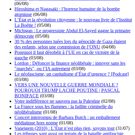
(06/08)
Hiroshima et Nagasaki : l’horreur humaine de la bombe
atomique
(06/08)
L’État et la révolution citoyenne : le nouveau livre de l’Institut
La Boétie !
(05/08)
Michigan : Le progressiste Abdul El-Sayed gagne la primaire
démocrate
(05/08)
30 % des personnes tuées lors du génocide de Gaza étaient
des enfants, selon une commission de l’ONU
(04/08)
Pourquoi il faut désobéir à l’UE en cas de victoire de la
gauche
(03/08)
Lordon : Défoncer la finance néolibérale : innover sans les
"marchés", ou l’IA autrement
(03/08)
Le néofascisme, un capitalisme d’État d’urgence ? [Podcast]
(03/08)
VERS UNE NOUVELLE GUERRE MONDIALE ?
POURQUOI TRUMP LACHE POUTINE | PASCAL
BONIFACE
(03/08)
Votre indifférence ne sauvera pas la Palestine
(02/08)
La France sous les flammes : la faillite criminelle du
néolibéralisme
(01/08)
Concert interrompu de Barbara Butch : un emballement
médiatique hors norme
(01/08)
Vaneigem (2010) : L’État n’est plus rien, soyons tout
(31/07)
Les tribunes sont aussi un terrain de la bataille antifasciste