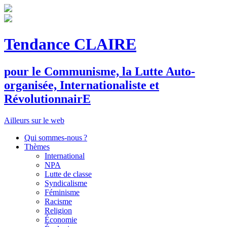
Tendance CLAIRE
pour le
C
ommunisme, la
L
utte
A
uto-
organisée,
I
nternationaliste et
R
évolutionnair
E
Ailleurs sur le web
Qui sommes-nous ?
Thèmes
International
NPA
Lutte de classe
Syndicalisme
Féminisme
Racisme
Religion
Économie