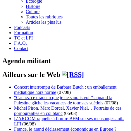
Écologie
Histoire
Culture
Toutes les rubriques
Articles les plus lus
Podcasts
Formation
TC et LFI
F.A.Q.
Contact
Agenda militant
Ailleurs sur le Web
Concert interrompu de Barbara Butch : un emballement
médiatique hors norme
(07/08)
“Cachez ce drapeau que je ne saurais voir” : quand la
Palestine gâche les vacances de touristes suédois
(07/08)
Michel Piron, Marc Dorcel, Xavier Niel… Portraits de ces
pornographes en col blanc
(06/08)
L’ARCOM rappelle à l’ordre BFM sur ses mensonges anti-
LFI
(06/08)
France, le grand déclassement économique en Europe ?