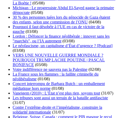
La Boétie !
(05/08)
Michigan : Le progressiste Abdul El-Sayed gagne la primaire
démocrate
(05/08)
30 % des personnes tuées lors du génocide de Gaza étaient
des enfants, selon une commission de l’ONU
(04/08)
Pourquoi il faut désobéir à l’UE en cas de victoire de la
gauche
(03/08)
Lordon : Défoncer la finance néolibérale : innover sans les
"marchés", ou l’IA autrement
(03/08)
Le néofascisme, un capitalisme d’État d’urgence ? [Podcast]
(03/08)
VERS UNE NOUVELLE GUERRE MONDIALE ?
POURQUOI TRUMP LACHE POUTINE | PASCAL
BONIFACE
(03/08)
Votre indifférence ne sauvera pas la Palestine
(02/08)
La France sous les flammes : la faillite criminelle du
néolibéralisme
(01/08)
Concert interrompu de Barbara Butch : un emballement
médiatique hors norme
(01/08)
Vaneigem (2010) : L’État n’est plus rien, soyons tout
(31/07)
Les tribunes sont aussi un terrain de la bataille antifasciste
(31/07)
Contre l’extrême-droite et l’impérialisme, construire la
solidarité internationale
(31/07)
Belgique, Suisse, Canada : comment le PIB masque le recul