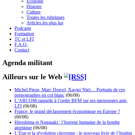
Écologie
Histoire
Culture
Toutes les rubriques
Articles les plus lus
Podcasts
Formation
TC et LFI
F.A.Q.
Contact
Agenda militant
Ailleurs sur le Web
Michel Piron, Marc Dorcel, Xavier Niel… Portraits de ces
pornographes en col blanc
(06/08)
L’ARCOM rappelle à l’ordre BFM sur ses mensonges anti-
LFI
(06/08)
France, le grand déclassement économique en Europe ?
(06/08)
Hiroshima et Nagasaki : l’horreur humaine de la bombe
atomique
(06/08)
L’État et la révolution citoyenne : le nouveau livre de l’Institut