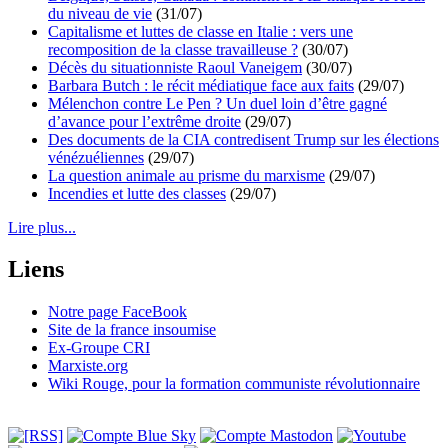
du niveau de vie
(31/07)
Capitalisme et luttes de classe en Italie : vers une
recomposition de la classe travailleuse ?
(30/07)
Décès du situationniste Raoul Vaneigem
(30/07)
Barbara Butch : le récit médiatique face aux faits
(29/07)
Mélenchon contre Le Pen ? Un duel loin d’être gagné
d’avance pour l’extrême droite
(29/07)
Des documents de la CIA contredisent Trump sur les élections
vénézuéliennes
(29/07)
La question animale au prisme du marxisme
(29/07)
Incendies et lutte des classes
(29/07)
Lire plus...
Liens
Notre page FaceBook
Site de la france insoumise
Ex-Groupe CRI
Marxiste.org
Wiki Rouge, pour la formation communiste révolutionnaire