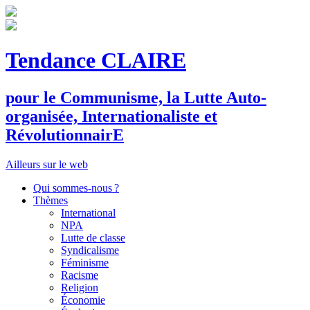
Tendance CLAIRE
pour le
C
ommunisme, la
L
utte
A
uto-
organisée,
I
nternationaliste et
R
évolutionnair
E
Ailleurs sur le web
Qui sommes-nous ?
Thèmes
International
NPA
Lutte de classe
Syndicalisme
Féminisme
Racisme
Religion
Économie