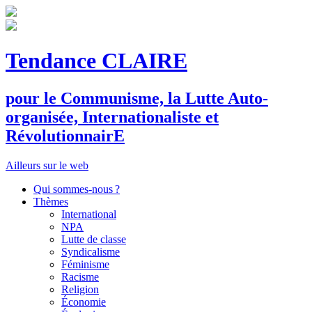
Tendance CLAIRE
pour le
C
ommunisme, la
L
utte
A
uto-
organisée,
I
nternationaliste et
R
évolutionnair
E
Ailleurs sur le web
Qui sommes-nous ?
Thèmes
International
NPA
Lutte de classe
Syndicalisme
Féminisme
Racisme
Religion
Économie