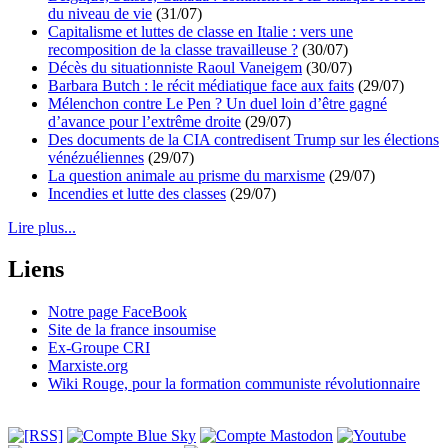
du niveau de vie
(31/07)
Capitalisme et luttes de classe en Italie : vers une
recomposition de la classe travailleuse ?
(30/07)
Décès du situationniste Raoul Vaneigem
(30/07)
Barbara Butch : le récit médiatique face aux faits
(29/07)
Mélenchon contre Le Pen ? Un duel loin d’être gagné
d’avance pour l’extrême droite
(29/07)
Des documents de la CIA contredisent Trump sur les élections
vénézuéliennes
(29/07)
La question animale au prisme du marxisme
(29/07)
Incendies et lutte des classes
(29/07)
Lire plus...
Liens
Notre page FaceBook
Site de la france insoumise
Ex-Groupe CRI
Marxiste.org
Wiki Rouge, pour la formation communiste révolutionnaire