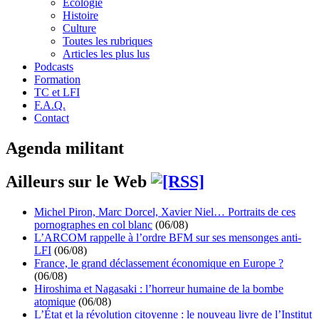
Écologie
Histoire
Culture
Toutes les rubriques
Articles les plus lus
Podcasts
Formation
TC et LFI
F.A.Q.
Contact
Agenda militant
Ailleurs sur le Web
Michel Piron, Marc Dorcel, Xavier Niel… Portraits de ces
pornographes en col blanc
(06/08)
L’ARCOM rappelle à l’ordre BFM sur ses mensonges anti-
LFI
(06/08)
France, le grand déclassement économique en Europe ?
(06/08)
Hiroshima et Nagasaki : l’horreur humaine de la bombe
atomique
(06/08)
L’État et la révolution citoyenne : le nouveau livre de l’Institut