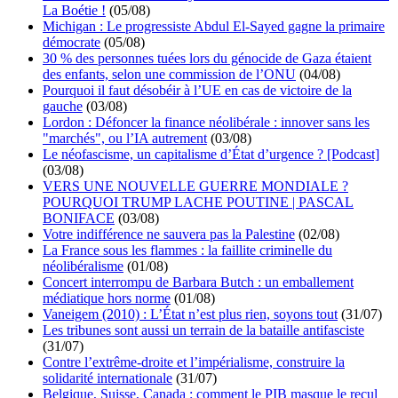
La Boétie !
(05/08)
Michigan : Le progressiste Abdul El-Sayed gagne la primaire
démocrate
(05/08)
30 % des personnes tuées lors du génocide de Gaza étaient
des enfants, selon une commission de l’ONU
(04/08)
Pourquoi il faut désobéir à l’UE en cas de victoire de la
gauche
(03/08)
Lordon : Défoncer la finance néolibérale : innover sans les
"marchés", ou l’IA autrement
(03/08)
Le néofascisme, un capitalisme d’État d’urgence ? [Podcast]
(03/08)
VERS UNE NOUVELLE GUERRE MONDIALE ?
POURQUOI TRUMP LACHE POUTINE | PASCAL
BONIFACE
(03/08)
Votre indifférence ne sauvera pas la Palestine
(02/08)
La France sous les flammes : la faillite criminelle du
néolibéralisme
(01/08)
Concert interrompu de Barbara Butch : un emballement
médiatique hors norme
(01/08)
Vaneigem (2010) : L’État n’est plus rien, soyons tout
(31/07)
Les tribunes sont aussi un terrain de la bataille antifasciste
(31/07)
Contre l’extrême-droite et l’impérialisme, construire la
solidarité internationale
(31/07)
Belgique, Suisse, Canada : comment le PIB masque le recul