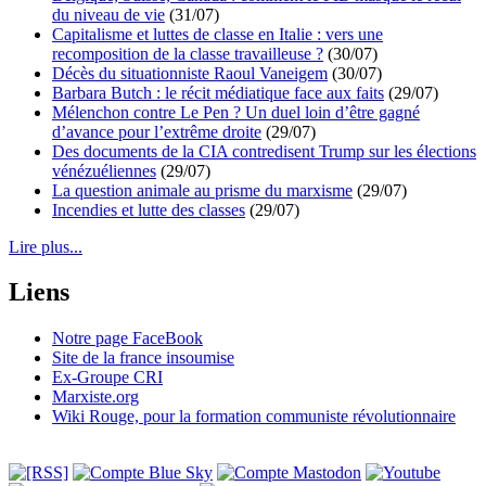
du niveau de vie
(31/07)
Capitalisme et luttes de classe en Italie : vers une
recomposition de la classe travailleuse ?
(30/07)
Décès du situationniste Raoul Vaneigem
(30/07)
Barbara Butch : le récit médiatique face aux faits
(29/07)
Mélenchon contre Le Pen ? Un duel loin d’être gagné
d’avance pour l’extrême droite
(29/07)
Des documents de la CIA contredisent Trump sur les élections
vénézuéliennes
(29/07)
La question animale au prisme du marxisme
(29/07)
Incendies et lutte des classes
(29/07)
Lire plus...
Liens
Notre page FaceBook
Site de la france insoumise
Ex-Groupe CRI
Marxiste.org
Wiki Rouge, pour la formation communiste révolutionnaire