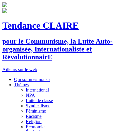
Tendance CLAIRE
pour le
C
ommunisme, la
L
utte
A
uto-
organisée,
I
nternationaliste et
R
évolutionnair
E
Ailleurs sur le web
Qui sommes-nous ?
Thèmes
International
NPA
Lutte de classe
Syndicalisme
Féminisme
Racisme
Religion
Économie