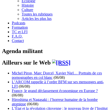
Écologie
Histoire
Culture
Toutes les rubriques
Articles les plus lus
Podcasts
Formation
TC et LFI
F.A.Q.
Contact
Agenda militant
Ailleurs sur le Web
Michel Piron, Marc Dorcel, Xavier Niel… Portraits de ces
pornographes en col blanc
(06/08)
L’ARCOM rappelle à l’ordre BFM sur ses mensonges anti-
LFI
(06/08)
France, le grand déclassement économique en Europe ?
(06/08)
Hiroshima et Nagasaki : l’horreur humaine de la bombe
atomique
(06/08)
L’État et la révolution citoyenne : le nouveau livre de l’Institut