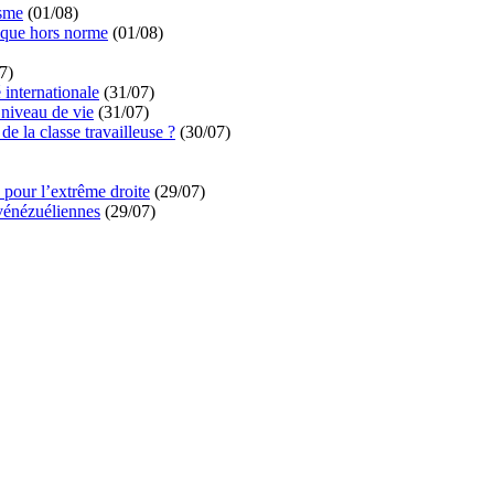
isme
(01/08)
ique hors norme
(01/08)
7)
é internationale
(31/07)
niveau de vie
(31/07)
de la classe travailleuse ?
(30/07)
pour l’extrême droite
(29/07)
vénézuéliennes
(29/07)