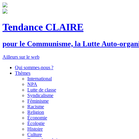
Tendance CLAIRE
pour le
C
ommunisme, la
L
utte
A
uto-organ
Ailleurs sur le web
Qui sommes-nous ?
Thèmes
International
NPA
Lutte de classe
Syndicalisme
Féminisme
Racisme
Religion
Économie
Écologie
Histoire
Culture