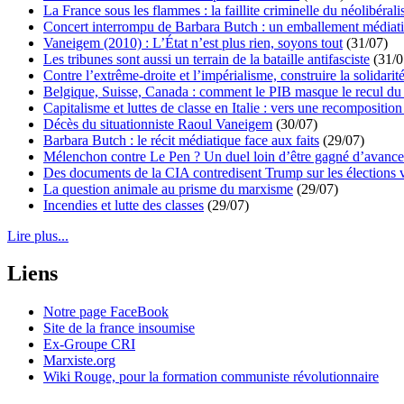
La France sous les flammes : la faillite criminelle du néolibéral
Concert interrompu de Barbara Butch : un emballement médiat
Vaneigem (2010) : L’État n’est plus rien, soyons tout
(31/07)
Les tribunes sont aussi un terrain de la bataille antifasciste
(31/0
Contre l’extrême-droite et l’impérialisme, construire la solidarit
Belgique, Suisse, Canada : comment le PIB masque le recul du 
Capitalisme et luttes de classe en Italie : vers une recomposition 
Décès du situationniste Raoul Vaneigem
(30/07)
Barbara Butch : le récit médiatique face aux faits
(29/07)
Mélenchon contre Le Pen ? Un duel loin d’être gagné d’avance 
Des documents de la CIA contredisent Trump sur les élections 
La question animale au prisme du marxisme
(29/07)
Incendies et lutte des classes
(29/07)
Lire plus...
Liens
Notre page FaceBook
Site de la france insoumise
Ex-Groupe CRI
Marxiste.org
Wiki Rouge, pour la formation communiste révolutionnaire