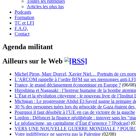
Toutes les rubriques
Articles les plus lus
Podcasts
Formation
TC et LFI
F.A.Q.
Contact
Agenda militant
Ailleurs sur le Web
Michel Piron, Marc Dorcel, Xavier Niel… Portraits de ces porn
L’ARCOM rappelle à l’ordre BFM sur ses mensonges anti-LFI
France, le grand déclassement économique en Europe ?
(06/08)
Hiroshima et Nagasaki : l’horreur humaine de la bombe atomiq
L’État et la révolution citoyenne : le nouveau livre de l’Institut 
Michigan : Le progressiste Abdul El-Sayed gagne la primaire 
30 % des personnes tuées lors du génocide de Gaza étaient de
Pourquoi il faut désobéir à l’UE en cas de victoire de la gauche
Lordon : Défoncer la finance néolibérale : innover sans les "ma
Le néofascisme, un capitalisme d’État d’urgence ? [Podcast]
(0
VERS UNE NOUVELLE GUERRE MONDIALE ? POURQ
Votre indifférence ne sauvera pas la Palestine
(02/08)