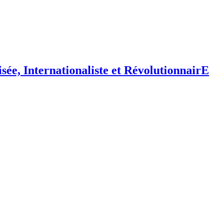
isée,
I
nternationaliste et
R
évolutionnair
E