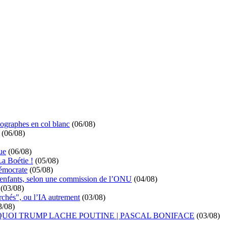
ographes en col blanc
(06/08)
(06/08)
ue
(06/08)
La Boétie !
(05/08)
démocrate
(05/08)
s enfants, selon une commission de l’ONU
(04/08)
(03/08)
rchés", ou l’IA autrement
(03/08)
3/08)
UOI TRUMP LACHE POUTINE | PASCAL BONIFACE
(03/08)