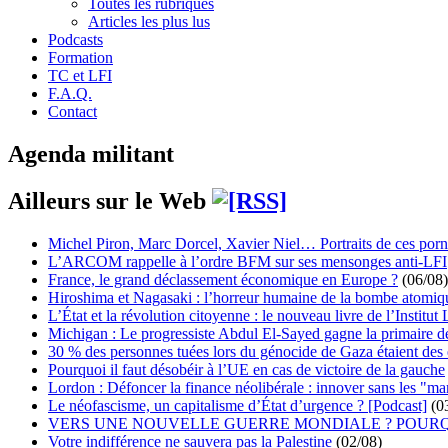
Toutes les rubriques
Articles les plus lus
Podcasts
Formation
TC et LFI
F.A.Q.
Contact
Agenda militant
Ailleurs sur le Web
Michel Piron, Marc Dorcel, Xavier Niel… Portraits de ces porn
L’ARCOM rappelle à l’ordre BFM sur ses mensonges anti-LFI
France, le grand déclassement économique en Europe ?
(06/08)
Hiroshima et Nagasaki : l’horreur humaine de la bombe atomiq
L’État et la révolution citoyenne : le nouveau livre de l’Institut 
Michigan : Le progressiste Abdul El-Sayed gagne la primaire 
30 % des personnes tuées lors du génocide de Gaza étaient de
Pourquoi il faut désobéir à l’UE en cas de victoire de la gauche
Lordon : Défoncer la finance néolibérale : innover sans les "ma
Le néofascisme, un capitalisme d’État d’urgence ? [Podcast]
(0
VERS UNE NOUVELLE GUERRE MONDIALE ? POURQ
Votre indifférence ne sauvera pas la Palestine
(02/08)