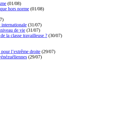
isme
(01/08)
ique hors norme
(01/08)
7)
é internationale
(31/07)
niveau de vie
(31/07)
de la classe travailleuse ?
(30/07)
pour l’extrême droite
(29/07)
vénézuéliennes
(29/07)