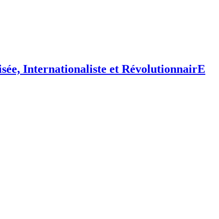
isée,
I
nternationaliste et
R
évolutionnair
E