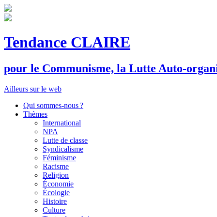
Tendance CLAIRE
pour le
C
ommunisme, la
L
utte
A
uto-organ
Ailleurs sur le web
Qui sommes-nous ?
Thèmes
International
NPA
Lutte de classe
Syndicalisme
Féminisme
Racisme
Religion
Économie
Écologie
Histoire
Culture