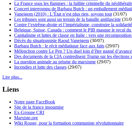
La France sous les flammes : la faillite criminelle du néolibéral
Concert interrompu de Barbara Butch : un emballement médiat
Vaneigem (2010) : L’État n’est plus rien, soyons tout
(31/07)
Les tribunes sont aussi un terrain de la bataille antifasciste
(31/0
Contre l’extrême-droite et l’impérialisme, construire la solidarit
Belgique, Suisse, Canada : comment le PIB masque le recul du 
Capitalisme et luttes de classe en Italie : vers une recomposition 
Décès du situationniste Raoul Vaneigem
(30/07)
Barbara Butch : le récit médiatique face aux faits
(29/07)
Mélenchon contre Le Pen ? Un duel loin d’être gagné d’avance 
Des documents de la CIA contredisent Trump sur les élections 
La question animale au prisme du marxisme
(29/07)
Incendies et lutte des classes
(29/07)
Lire plus...
Liens
Notre page FaceBook
Site de la france insoumise
Ex-Groupe CRI
Marxiste.org
Wiki Rouge, pour la formation communiste révolutionnaire