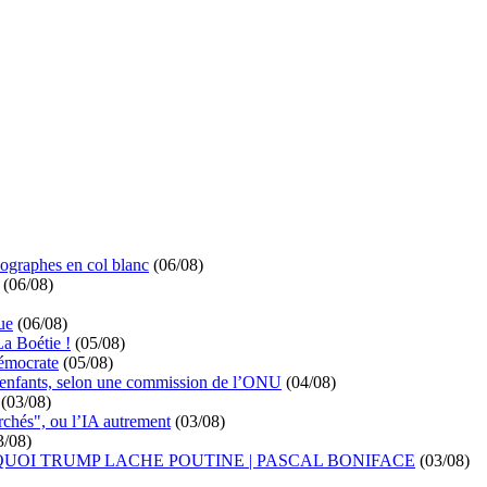
ographes en col blanc
(06/08)
(06/08)
ue
(06/08)
La Boétie !
(05/08)
démocrate
(05/08)
s enfants, selon une commission de l’ONU
(04/08)
(03/08)
rchés", ou l’IA autrement
(03/08)
3/08)
UOI TRUMP LACHE POUTINE | PASCAL BONIFACE
(03/08)