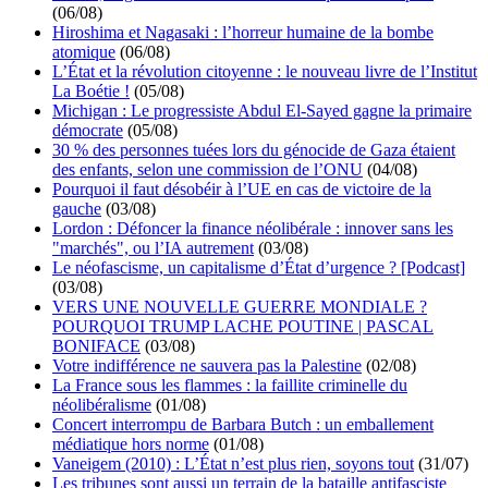
(06/08)
Hiroshima et Nagasaki : l’horreur humaine de la bombe
atomique
(06/08)
L’État et la révolution citoyenne : le nouveau livre de l’Institut
La Boétie !
(05/08)
Michigan : Le progressiste Abdul El-Sayed gagne la primaire
démocrate
(05/08)
30 % des personnes tuées lors du génocide de Gaza étaient
des enfants, selon une commission de l’ONU
(04/08)
Pourquoi il faut désobéir à l’UE en cas de victoire de la
gauche
(03/08)
Lordon : Défoncer la finance néolibérale : innover sans les
"marchés", ou l’IA autrement
(03/08)
Le néofascisme, un capitalisme d’État d’urgence ? [Podcast]
(03/08)
VERS UNE NOUVELLE GUERRE MONDIALE ?
POURQUOI TRUMP LACHE POUTINE | PASCAL
BONIFACE
(03/08)
Votre indifférence ne sauvera pas la Palestine
(02/08)
La France sous les flammes : la faillite criminelle du
néolibéralisme
(01/08)
Concert interrompu de Barbara Butch : un emballement
médiatique hors norme
(01/08)
Vaneigem (2010) : L’État n’est plus rien, soyons tout
(31/07)
Les tribunes sont aussi un terrain de la bataille antifasciste