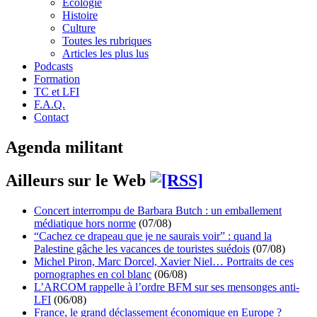
Écologie
Histoire
Culture
Toutes les rubriques
Articles les plus lus
Podcasts
Formation
TC et LFI
F.A.Q.
Contact
Agenda militant
Ailleurs sur le Web
Concert interrompu de Barbara Butch : un emballement
médiatique hors norme
(07/08)
“Cachez ce drapeau que je ne saurais voir” : quand la
Palestine gâche les vacances de touristes suédois
(07/08)
Michel Piron, Marc Dorcel, Xavier Niel… Portraits de ces
pornographes en col blanc
(06/08)
L’ARCOM rappelle à l’ordre BFM sur ses mensonges anti-
LFI
(06/08)
France, le grand déclassement économique en Europe ?