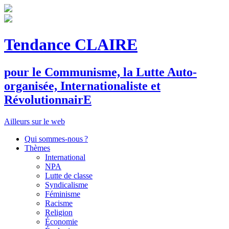
Tendance CLAIRE
pour le
C
ommunisme, la
L
utte
A
uto-
organisée,
I
nternationaliste et
R
évolutionnair
E
Ailleurs sur le web
Qui sommes-nous ?
Thèmes
International
NPA
Lutte de classe
Syndicalisme
Féminisme
Racisme
Religion
Économie