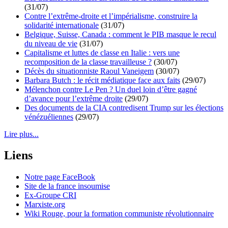
(31/07)
Contre l’extrême-droite et l’impérialisme, construire la
solidarité internationale
(31/07)
Belgique, Suisse, Canada : comment le PIB masque le recul
du niveau de vie
(31/07)
Capitalisme et luttes de classe en Italie : vers une
recomposition de la classe travailleuse ?
(30/07)
Décès du situationniste Raoul Vaneigem
(30/07)
Barbara Butch : le récit médiatique face aux faits
(29/07)
Mélenchon contre Le Pen ? Un duel loin d’être gagné
d’avance pour l’extrême droite
(29/07)
Des documents de la CIA contredisent Trump sur les élections
vénézuéliennes
(29/07)
Lire plus...
Liens
Notre page FaceBook
Site de la france insoumise
Ex-Groupe CRI
Marxiste.org
Wiki Rouge, pour la formation communiste révolutionnaire