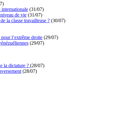
7)
é internationale
(31/07)
niveau de vie
(31/07)
de la classe travailleuse ?
(30/07)
pour l’extrême droite
(29/07)
vénézuéliennes
(29/07)
e la dictature ?
(28/07)
enversement
(28/07)