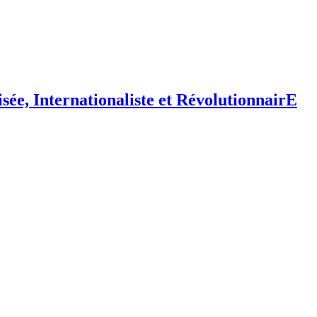
isée,
I
nternationaliste et
R
évolutionnair
E