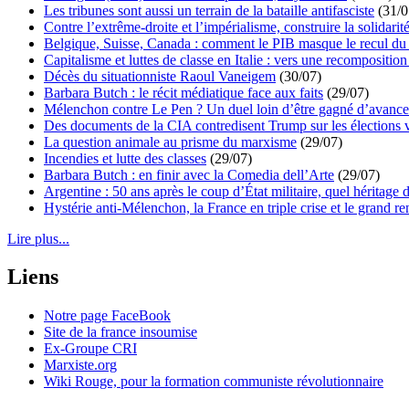
Les tribunes sont aussi un terrain de la bataille antifasciste
(31/0
Contre l’extrême-droite et l’impérialisme, construire la solidarit
Belgique, Suisse, Canada : comment le PIB masque le recul du 
Capitalisme et luttes de classe en Italie : vers une recomposition 
Décès du situationniste Raoul Vaneigem
(30/07)
Barbara Butch : le récit médiatique face aux faits
(29/07)
Mélenchon contre Le Pen ? Un duel loin d’être gagné d’avance 
Des documents de la CIA contredisent Trump sur les élections 
La question animale au prisme du marxisme
(29/07)
Incendies et lutte des classes
(29/07)
Barbara Butch : en finir avec la Comedia dell’Arte
(29/07)
Argentine : 50 ans après le coup d’État militaire, quel héritage d
Hystérie anti-Mélenchon, la France en triple crise et le grand r
Lire plus...
Liens
Notre page FaceBook
Site de la france insoumise
Ex-Groupe CRI
Marxiste.org
Wiki Rouge, pour la formation communiste révolutionnaire