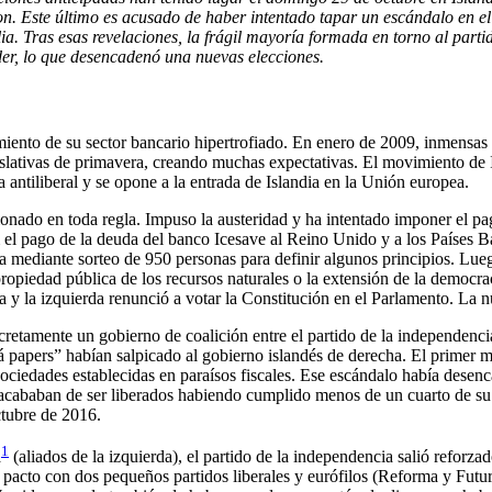
n. Este último es acusado de haber intentado tapar un escándalo en el 
a. Tras esas revelaciones, la frágil mayoría formada en torno al part
oder, lo que desencadenó una nuevas elecciones.
imiento de su sector bancario hipertrofiado. En enero de 2009, inmensas
gislativas de primavera, creando muchas expectativas. El movimiento de
a antiliberal y se opone a la entrada de Islandia en la Unión europea.
cionado en toda regla. Impuso la austeridad y ha intentado imponer el pa
 el pago de la deuda del banco Icesave al Reino Unido y a los Países B
 mediante sorteo de 950 personas para definir algunos principios. Lueg
ropiedad pública de los recursos naturales o la extensión de la democr
 y la izquierda renunció a votar la Constitución en el Parlamento. La 
cretamente un gobierno de coalición entre el partido de la independencia
papers” habían salpicado al gobierno islandés de derecha. El primer mi
sociedades establecidas en paraísos fiscales. Ese escándalo había des
 acababan de ser liberados habiendo cumplido menos de un cuarto de su 
ctubre de 2016.
1
a
(aliados de la izquierda), el partido de la independencia salió reforza
pacto con dos pequeños partidos liberales y eurófilos (Reforma y Futuro