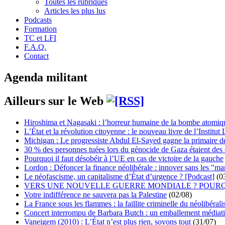
Toutes les rubriques
Articles les plus lus
Podcasts
Formation
TC et LFI
F.A.Q.
Contact
Agenda militant
Ailleurs sur le Web
Hiroshima et Nagasaki : l’horreur humaine de la bombe atomiq
L’État et la révolution citoyenne : le nouveau livre de l’Institut 
Michigan : Le progressiste Abdul El-Sayed gagne la primaire 
30 % des personnes tuées lors du génocide de Gaza étaient de
Pourquoi il faut désobéir à l’UE en cas de victoire de la gauche
Lordon : Défoncer la finance néolibérale : innover sans les "ma
Le néofascisme, un capitalisme d’État d’urgence ? [Podcast]
(0
VERS UNE NOUVELLE GUERRE MONDIALE ? POURQ
Votre indifférence ne sauvera pas la Palestine
(02/08)
La France sous les flammes : la faillite criminelle du néolibéral
Concert interrompu de Barbara Butch : un emballement médiat
Vaneigem (2010) : L’État n’est plus rien, soyons tout
(31/07)