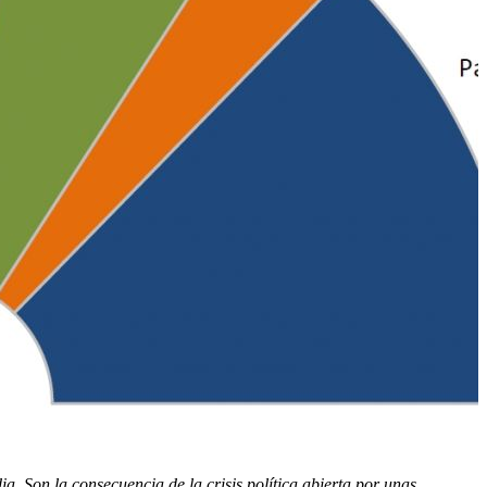
a. Son la consecuencia de la crisis política abierta por unas