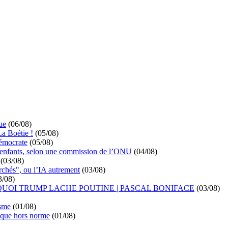
ue
(06/08)
La Boétie !
(05/08)
démocrate
(05/08)
s enfants, selon une commission de l’ONU
(04/08)
(03/08)
rchés", ou l’IA autrement
(03/08)
3/08)
UOI TRUMP LACHE POUTINE | PASCAL BONIFACE
(03/08)
isme
(01/08)
ique hors norme
(01/08)