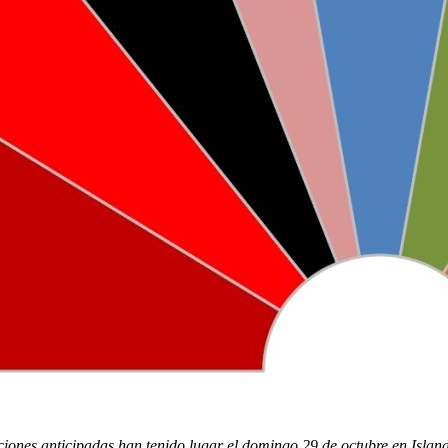
iones anticipadas han tenido lugar el domingo 29 de octubre en Islandi