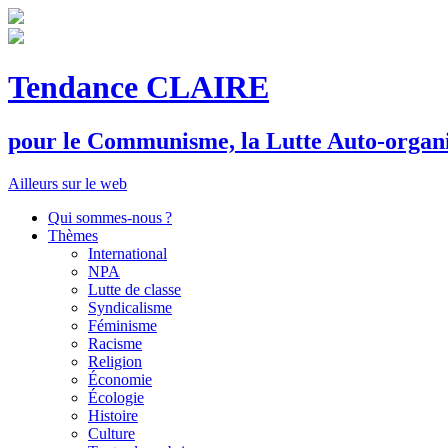
Tendance CLAIRE
pour le
C
ommunisme, la
L
utte
A
uto-organ
Ailleurs sur le web
Qui sommes-nous ?
Thèmes
International
NPA
Lutte de classe
Syndicalisme
Féminisme
Racisme
Religion
Économie
Écologie
Histoire
Culture