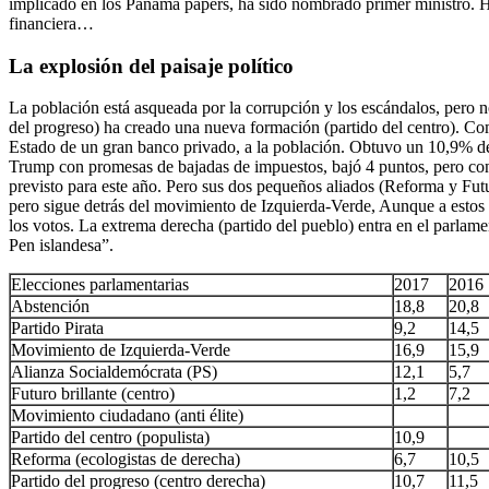
implicado en los Panamá papers, ha sido nombrado primer ministro. H
financiera…
La explosión del paisaje político
La población está asqueada por la corrupción y los escándalos, pero n
del progreso) ha creado una nueva formación (partido del centro). Com
Estado de un gran banco privado, a la población. Obtuvo un 10,9% de 
Trump con promesas de bajadas de impuestos, bajó 4 puntos, pero con
previsto para este año. Pero sus dos pequeños aliados (Reforma y Futu
pero sigue detrás del movimiento de Izquierda-Verde, Aunque a estos s
los votos. La extrema derecha (partido del pueblo) entra en el parlame
Pen islandesa”.
Elecciones parlamentarias
2017
2016
Abstención
18,8
20,8
Partido Pirata
9,2
14,5
Movimiento de Izquierda-Verde
16,9
15,9
Alianza Socialdemócrata (PS)
12,1
5,7
Futuro brillante (centro)
1,2
7,2
Movimiento ciudadano (anti élite)
Partido del centro (populista)
10,9
Reforma (ecologistas de derecha)
6,7
10,5
Partido del progreso (centro derecha)
10,7
11,5