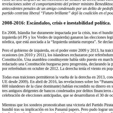
revelaciones sobre el comportamiento del primer ministro Benediktsso
antecedentes penales de un amigo condenado por un delito de pedofili
partido centrista liberal “Futuro brillante” dejó la coalición en el p
2008-2016: Escándalos, crisis e inestabilidad política.
En 2008, Islandia fue duramente impactada por la crisis, tras el hund
izquierda (el PS y los Verdes de izquierda) ganaron las elecciones le
nórdica, que está asociada a la “Izquierda unitaria europea”. Se declar
Pero el gobierno de izquierda, en el poder entre 2009 y 2013, ha trai
ocasiones (en 2010 y 2011), los islandeses rechazaron por referéndum
Constitución. Una asamblea constituyente había sido puesto en marcha
redactado una Constitución burguesa pero progresista, declarando la p
por referéndum en octubre de 2012. La derecha tenía el viento en popa
Todas esas traiciones permitieron la vuelta de la derecha en 2013, con
UE desde 2009). En abril de 2016, las revelaciones sobre los “Panamá 
600 islandeses de la clase dominante) habían escondido su dinero en 
tres antiguos dirigentes de bancos condenados por delitos financieros
celebración de elecciones anticipadas, que se desarrollaron el 30 de o
Mientras que los sondeos pronosticaban una victoria del Partido Pirat
hundió tras su implicación en los Panamá papers. Pero pudo lograr un 