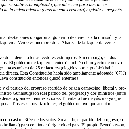
que su padre está implicado, que intervino para borrar los
ido de la independencia (derecha conservadora) explotó: el pequeño
 manifestaciones obligaron al gobierno de derecha a la dimisión y la
 Izquierda-Verde es miembro de la Alianza de la Izquierda verde
go de la deuda a los acreedores extranjeros. Sin embargo, en dos
ajos. El gobierno de izquierda enterró también el proyecto de nueva
o una asamblea de 25 redactores (elegidos por el pueblo) había
acia directa. Esta Constitución había sido ampliamente adoptada (67%)
nueva constitución entonces quedó enterrada.
 y el partido del progreso (partido de origen campesino, liberal y pro-
nistro Gunnlaugsson (del partido del progreso) y dos ministros (entre
encadenado grandes manifestaciones. El enfado fue mayúsculo ya que
pena. Tras esas movilizaciones, el gobierno tuvo que aceptar la
do con casi un 30% de los votos. Su aliado, el partido del progreso, se
 brillante) para continuar dirigiendo el país. El propio Benediktsson,