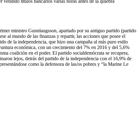
endido títulos bancarios varias horas antes de la quiebra
primer ministro Gunnlaugsson, apartado por su antiguo partido (partido
e al mundo de las finanzas y repartir, las acciones que posee el
tido de la independencia, que hizo una campaña al más puro estilo
oyuntura económica, con un crecimiento del 7% en 2016 y del 5,6%
sma coalición en el poder. El partido socialdemócrata se recupera,
naron lejos, detrás del partido de la independencia con el 16,9% de
ad presentándose como la defensora de las/os pobres y “la Marine Le