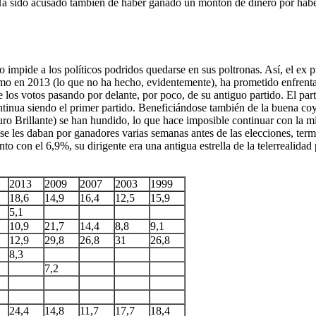
a sido acusado también de haber ganado un montón de dinero por haber v
o impide a los políticos podridos quedarse en sus poltronas. Así, el ex 
o en 2013 (lo que no ha hecho, evidentemente), ha prometido enfrentars
los votos pasando por delante, por poco, de su antiguo partido. El par
tinua siendo el primer partido. Beneficiándose también de la buena c
ro Brillante) se han hundido, lo que hace imposible continuar con la mi
e les daban por ganadores varias semanas antes de las elecciones, termi
nto con el 6,9%, su dirigente era una antigua estrella de la telerrealid
2013
2009
2007
2003
1999
18,6
14,9
16,4
12,5
15,9
5,1
10,9
21,7
14,4
8,8
9,1
12,9
29,8
26,8
31
26,8
8,3
7,2
24,4
14,8
11,7
17,7
18,4