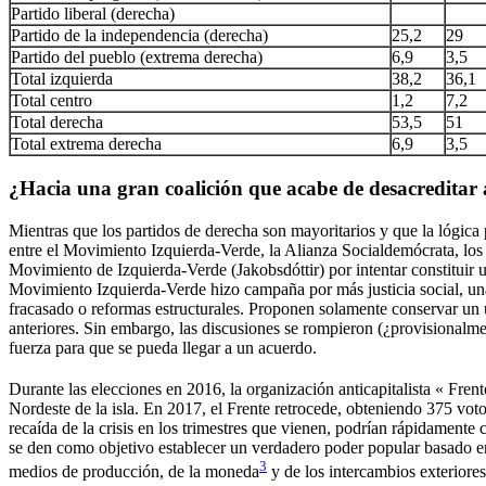
Partido liberal (derecha)
Partido de la independencia (derecha)
25,2
29
Partido del pueblo (extrema derecha)
6,9
3,5
Total izquierda
38,2
36,1
Total centro
1,2
7,2
Total derecha
53,5
51
Total extrema derecha
6,9
3,5
¿Hacia una gran coalición que acabe de desacreditar a
Mientras que los partidos de derecha son mayoritarios y que la lógica 
entre el Movimiento Izquierda-Verde, la Alianza Socialdemócrata, los P
Movimiento de Izquierda-Verde (Jakobsdóttir) por intentar constituir un
Movimiento Izquierda-Verde hizo campaña por más justicia social, una
fracasado o reformas estructurales. Proponen solamente conservar un ún
anteriores. Sin embargo, las discusiones se rompieron (¿provisionalme
fuerza para que se pueda llegar a un acuerdo.
Durante las elecciones en 2016, la organización anticapitalista « Frent
Nordeste de la isla. En 2017, el Frente retrocede, obteniendo 375 voto
recaída de la crisis en los trimestres que vienen, podrían rápidamente 
se den como objetivo establecer un verdadero poder popular basado en l
3
medios de producción, de la moneda
y de los intercambios exteriores