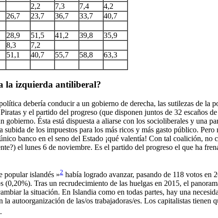
2,2
7,3
7,4
4,2
26,7
23,7
36,7
33,7
40,7
28,9
51,5
41,2
39,8
35,9
8,3
7,2
51,1
40,7
55,7
58,8
63,3
 la izquierda antiliberal?
política debería conducir a un gobierno de derecha, las sutilezas de la 
iratas y el partido del progreso (que disponen juntos de 32 escaños de 63
 gobierno. Ésta está dispuesta a aliarse con los socioliberales y una par
 subida de los impuestos para los más ricos y más gasto público. Pero 
ico banco en el seno del Estado ¡qué valentía! Con tal coalición, no ca
nte?) el lunes 6 de noviembre. Es el partido del progreso el que ha fr
2
e popular islandés »
había logrado avanzar, pasando de 118 votos en 2
s (0,20%). Tras un recrudecimiento de las huelgas en 2015, el panorama s
cambiar la situación. En Islandia como en todas partes, hay una necesidad
a autoorganización de las/os trabajadoras/es. Los capitalistas tienen q
.