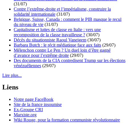
(31/07)
Contre l’extrême-droite et l’impérialisme, construire la
solidarité internationale
(31/07)
Belgique, Suisse, Canada : comment le PIB masque le recul
du niveau de vie
(31/07)
Capitalisme et luttes de classe en Italie : vers une
recomposition de la classe travailleuse ?
(30/07)
Décès du situationniste Raoul Vaneigem
(30/07)
Barbara Butch : le récit médiatique face aux faits
(29/07)
Mélenchon contre Le Pen ? Un duel loin d’être gagné
d’avance pour l’extrême droite
(29/07)
Des documents de la CIA contredisent Trump sur les élections
vénézuéliennes
(29/07)
Lire plus...
Liens
Notre page FaceBook
Site de la france insoumise
Ex-Groupe CRI
Marxiste.org
Wiki Rouge, pour la formation communiste révolutionnaire