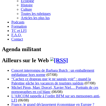
Écologie
Histoire
Culture
Toutes les rubriques
Articles les plus lus
Podcasts
Formation
TC et LFI
F.A.Q.
Contact
Agenda militant
Ailleurs sur le Web
Concert interrompu de Barbara Butch : un emballement
médiatique hors norme
(07/08)
“Cachez ce drapeau que je ne saurais voir” : quand la
Palestine gâche les vacances de touristes suédois
(07/08)
Michel Piron, Marc Dorcel, Xavier Niel… Portraits de ces
pornographes en col blanc
(06/08)
L’ARCOM rappelle à l’ordre BFM sur ses mensonges anti-
LFI
(06/08)
France, le grand déclassement économique en Europe ?