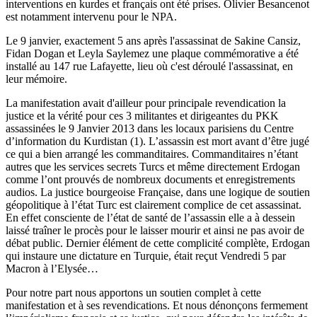
interventions en kurdes et français ont été prises. Olivier Besancenot
est notamment intervenu pour le NPA.
Le 9 janvier, exactement 5 ans après l'assassinat de Sakine Cansiz,
Fidan Dogan et Leyla Saylemez une plaque commémorative a été
installé au 147 rue Lafayette, lieu où c'est déroulé l'assassinat, en
leur mémoire.
La manifestation avait d'ailleur pour principale revendication la
justice et la vérité pour ces 3 militantes et dirigeantes du PKK
assassinées le 9 Janvier 2013 dans les locaux parisiens du Centre
d’information du Kurdistan (1). L’assassin est mort avant d’être jugé
ce qui a bien arrangé les commanditaires. Commanditaires n’étant
autres que les services secrets Turcs et même directement Erdogan
comme l’ont prouvés de nombreux documents et enregistrements
audios. La justice bourgeoise Française, dans une logique de soutien
géopolitique à l’état Turc est clairement complice de cet assassinat.
En effet consciente de l’état de santé de l’assassin elle a à dessein
laissé traîner le procès pour le laisser mourir et ainsi ne pas avoir de
débat public. Dernier élément de cette complicité complète, Erdogan
qui instaure une dictature en Turquie, était reçut Vendredi 5 par
Macron à l’Elysée…
Pour notre part nous apportons un soutien complet à cette
manifestation et à ses revendications. Et nous dénonçons fermement