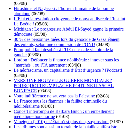
(06/08)
Hiroshima et Nagasaki : l’horreur humaine de la bombe
atomique
(06/08)
L’État et la révolution citoyenne : le nouveau livre de l’Institut
La Boétie !
(05/08)
Michigan : Le progressiste Abdul El-Sayed gagne la primaire
démocrate
(05/08)
30 % des personnes tuées lors du génocide de Gaza étaient
des enfants, selon une commission de l’ONU
(04/08)
Pourquoi il faut désobéir à l’UE en cas de victoire de la
gauche
(03/08)
Lordon : Défoncer la finance néolibérale : innover sans les
"marchés", ou l’IA autrement
(03/08)
Le néofascisme, un capitalisme d’État d’urgence ? [Podcast]
(03/08)
VERS UNE NOUVELLE GUERRE MONDIALE ?
POURQUOI TRUMP LACHE POUTINE | PASCAL
BONIFACE
(03/08)
Votre indifférence ne sauvera pas la Palestine
(02/08)
La France sous les flammes : la faillite criminelle du
néolibéralisme
(01/08)
Concert interrompu de Barbara Butch : un emballement
médiatique hors norme
(01/08)
Vaneigem (2010) : L’État n’est plus rien, soyons tout
(31/07)
Les tribunes sont aussi un terrain de la bataille antifasciste