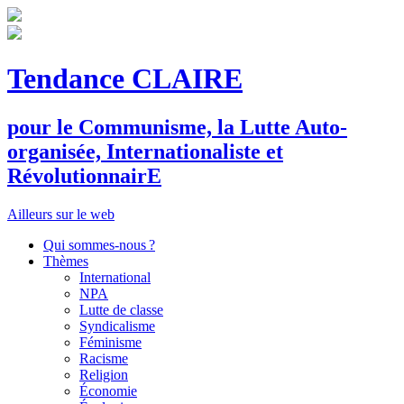
Tendance CLAIRE
pour le
C
ommunisme, la
L
utte
A
uto-
organisée,
I
nternationaliste et
R
évolutionnair
E
Ailleurs sur le web
Qui sommes-nous ?
Thèmes
International
NPA
Lutte de classe
Syndicalisme
Féminisme
Racisme
Religion
Économie