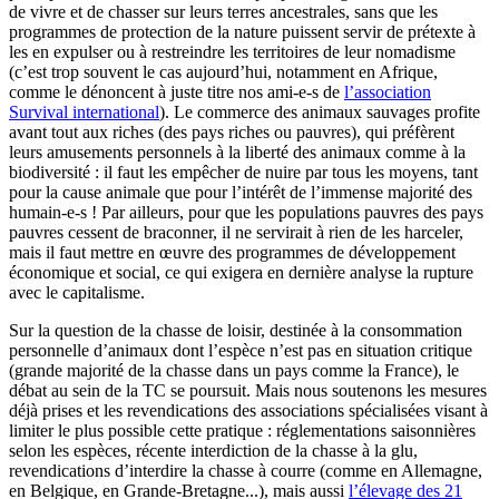
de vivre et de chasser sur leurs terres ancestrales, sans que les
programmes de protection de la nature puissent servir de prétexte à
les en expulser ou à restreindre les territoires de leur nomadisme
(c’est trop souvent le cas aujourd’hui, notamment en Afrique,
comme le dénoncent à juste titre nos ami-e-s de
l’association
Survival international
). Le commerce des animaux sauvages profite
avant tout aux riches (des pays riches ou pauvres), qui préfèrent
leurs amusements personnels à la liberté des animaux comme à la
biodiversité : il faut les empêcher de nuire par tous les moyens, tant
pour la cause animale que pour l’intérêt de l’immense majorité des
humain-e-s ! Par ailleurs, pour que les populations pauvres des pays
pauvres cessent de braconner, il ne servirait à rien de les harceler,
mais il faut mettre en œuvre des programmes de développement
économique et social, ce qui exigera en dernière analyse la rupture
avec le capitalisme.
Sur la question de la chasse de loisir, destinée à la consommation
personnelle d’animaux dont l’espèce n’est pas en situation critique
(grande majorité de la chasse dans un pays comme la France), le
débat au sein de la TC se poursuit. Mais nous soutenons les mesures
déjà prises et les revendications des associations spécialisées visant à
limiter le plus possible cette pratique : réglementations saisonnières
selon les espèces, récente interdiction de la chasse à la glu,
revendications d’interdire la chasse à courre (comme en Allemagne,
en Belgique, en Grande-Bretagne...), mais aussi
l’élevage des 21