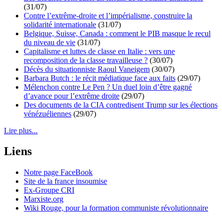
(31/07)
Contre l’extrême-droite et l’impérialisme, construire la
solidarité internationale
(31/07)
Belgique, Suisse, Canada : comment le PIB masque le recul
du niveau de vie
(31/07)
Capitalisme et luttes de classe en Italie : vers une
recomposition de la classe travailleuse ?
(30/07)
Décès du situationniste Raoul Vaneigem
(30/07)
Barbara Butch : le récit médiatique face aux faits
(29/07)
Mélenchon contre Le Pen ? Un duel loin d’être gagné
d’avance pour l’extrême droite
(29/07)
Des documents de la CIA contredisent Trump sur les élections
vénézuéliennes
(29/07)
Lire plus...
Liens
Notre page FaceBook
Site de la france insoumise
Ex-Groupe CRI
Marxiste.org
Wiki Rouge, pour la formation communiste révolutionnaire