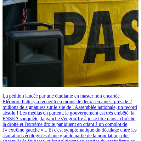
La pétition lancée par une étudiante en master non encartée
Éléonore Pattery a recueilli en moins de deux semaines près de 2
millions de signatures sur le site de l'Assemblée nationale, un record
absolu ! Les médias en parlent, le gouvernement est très embêté, la
FNSEA s'inquiète, la gauche s'engouffre à juste titre dans la brèche,
la droite et l'extrême droite paniquent en criant à un complot de
l'« extrême gauche »... Et c'est symptomatique du décalage entre les
aspirations écologistes d'une grande partie de la population, plus