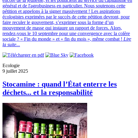
encore de la jeunesse, et les politiciens au service du capitalisme en
général et de l'agrobusiness en particulier. Nous soutenons cette
pétition et appelons à la signer massivement ! Les aspirations
écologistes exprimées par le succès de cette pétition devront, pour
faire reculer le gouvernent, s’exprimer sous la forme d’un
mouvement de masse qui instaure un rapport de forces. Alors,
rendez-vous le 10 septembre pour une convergence avec la colère
sociale ? « Fin du monde » et « fin du mois », même combat !
Lire
la suite...
Ecologie
9 juillet 2025
Stocamine : quand l’État enterre les
déchets... et la responsabilité