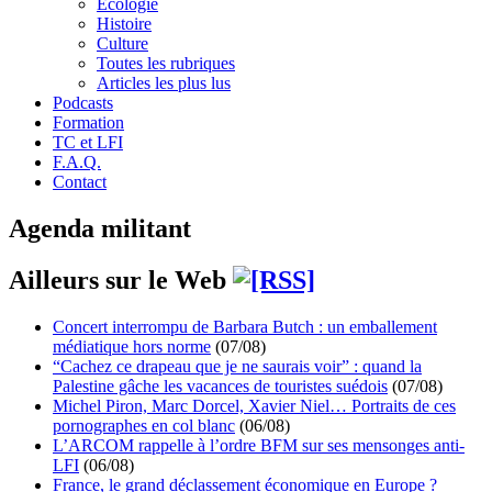
Écologie
Histoire
Culture
Toutes les rubriques
Articles les plus lus
Podcasts
Formation
TC et LFI
F.A.Q.
Contact
Agenda militant
Ailleurs sur le Web
Concert interrompu de Barbara Butch : un emballement
médiatique hors norme
(07/08)
“Cachez ce drapeau que je ne saurais voir” : quand la
Palestine gâche les vacances de touristes suédois
(07/08)
Michel Piron, Marc Dorcel, Xavier Niel… Portraits de ces
pornographes en col blanc
(06/08)
L’ARCOM rappelle à l’ordre BFM sur ses mensonges anti-
LFI
(06/08)
France, le grand déclassement économique en Europe ?