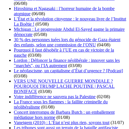
(06/08)
Hiroshima et Nagasaki : l’horreur humaine de la bombe
atomique
(06/08)
L’État et la révolution citoyenne : le nouveau livre de l’Institut
La Boétie !
(05/08)
Michigan : Le progressiste Abdul El-Sayed gagne la primaire
démocrate
(05/08)
30 % des personnes tuées lors du génocide de Gaza étaient
des enfants, selon une commission de l’ONU
(04/08)
Pourquoi il faut désobéir à l’UE en cas de victoire de la
gauche
(03/08)
Lordon : Défoncer la finance néolibérale : innover sans les
"marchés", ou l’IA autrement
(03/08)
Le néofascisme, un capitalisme d’État d’urgence ? [Podcast]
(03/08)
VERS UNE NOUVELLE GUERRE MONDIALE ?
POURQUOI TRUMP LACHE POUTINE | PASCAL
BONIFACE
(03/08)
Votre indifférence ne sauvera pas la Palestine
(02/08)
La France sous les flammes : la faillite criminelle du
néolibéralisme
(01/08)
Concert interrompu de Barbara Butch : un emballement
médiatique hors norme
(01/08)
Vaneigem (2010) : L’État n’est plus rien, soyons tout
(31/07)
Les tribunes sont aussi un terrain de la bataille antifasciste