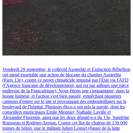
Vendredi 29 septembre, le collectif Austerlitz et Extinction Rébellion
ont mené ensemble une action de blocage du chantier Austerlitz
(Paris 13e), contre ce projet climaticide impulsé par l'État via l'AFD
(l'Agence française de développement, qui est par ailleurs une pièce
maîtresse de la Françafrique). Nous étions une cinquantaine, dans la
bonne humeur, et l'action s'est bien passée, empêchant plusieurs
camions d'entrer sur le site et provoquant des embouteillages sur le
boulevard de l'hôpital. Plusieurs élu-e-s ont pris la parole, dont les
conseillers municipaux Emile Meunier, Nathalie Laville et
Alexandre Florentin, ainsi que les deux député-e-s du 13e, Sandrine
Rousseau et Rodrigo Arenas. Contre cet îlot de chaleur de 150 000
tonnes de béton, que le militant Julien Leguet (figure de la lutte