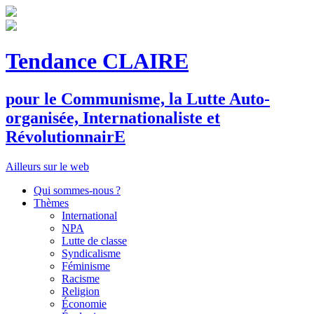
Tendance CLAIRE
pour le
C
ommunisme, la
L
utte
A
uto-
organisée,
I
nternationaliste et
R
évolutionnair
E
Ailleurs sur le web
Qui sommes-nous ?
Thèmes
International
NPA
Lutte de classe
Syndicalisme
Féminisme
Racisme
Religion
Économie