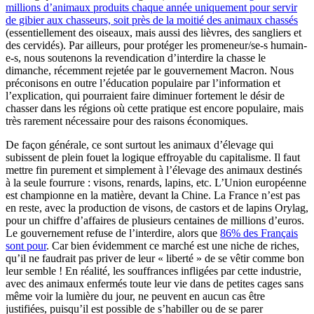
millions d’animaux produits chaque année uniquement pour servir
de gibier aux chasseurs, soit près de la moitié des animaux chassés
(essentiellement des oiseaux, mais aussi des lièvres, des sangliers et
des cervidés). Par ailleurs, pour protéger les promeneur/se-s humain-
e-s, nous soutenons la revendication d’interdire la chasse le
dimanche, récemment rejetée par le gouvernement Macron. Nous
préconisons en outre l’éducation populaire par l’information et
l’explication, qui pourraient faire diminuer fortement le désir de
chasser dans les régions où cette pratique est encore populaire, mais
très rarement nécessaire pour des raisons économiques.
De façon générale, ce sont surtout les animaux d’élevage qui
subissent de plein fouet la logique effroyable du capitalisme. Il faut
mettre fin purement et simplement à l’élevage des animaux destinés
à la seule fourrure : visons, renards, lapins, etc. L’Union européenne
est championne en la matière, devant la Chine. La France n’est pas
en reste, avec la production de visons, de castors et de lapins Orylag,
pour un chiffre d’affaires de plusieurs centaines de millions d’euros.
Le gouvernement refuse de l’interdire, alors que
86% des Français
sont pour
. Car bien évidemment ce marché est une niche de riches,
qu’il ne faudrait pas priver de leur « liberté » de se vêtir comme bon
leur semble ! En réalité, les souffrances infligées par cette industrie,
avec des animaux enfermés toute leur vie dans de petites cages sans
même voir la lumière du jour, ne peuvent en aucun cas être
justifiées, puisqu’il est possible de s’habiller ou de se parer