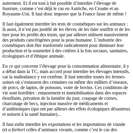
autrement. Et il est tout à fait possible d’interdire l’élevage de
fourrure, comme c’est déjà le cas en Autriche, en Croatie et au
Royaume-Uni. Il faut donc imposer que la France fasse de même !
Il faut également interdire les tests de cosmétiques sur les animaux :
là aussi, il n’est pas justifié de les élever, de les faire souffrir et de les
tuer pour les profits des trusts, qui par ailleurs utilisent massivement
des produits cancérigènes pour la peau humaine. L’industrie des
cosmétiques doit être tranformée radicalement pour diminuer leur
production et la soumettre à des critères à la fois sociaux, sanitaires,
écologiques et d’éthique animale.
En ce qui concerne l’élevage pour la consommation alimentaire, il y
a débat dans la TC, mais accord pour interdire les élevages intensifs,
car la maltraitance y est extrême. Il faut interdire toutes les fermes-
usines où s’entassent des centaines ou même des milliers d’oiseaux,
de porcs, de lapins, de poissons, voire de bovins. Ces conditions de
vie sont horribles : entassement et immobilisation dans des espaces
étouffants, privation de la lumière du jour, coupage de cornes,
charcutage de becs, injection massive de médicaments et
d’antibiotiques (qui ont par ailleurs des effets écologiques désastreux
et nuisent à la santé humaine)...
Il faut enfin interdire les exportations et les importations de viande
(et
a fortiori
celles d’animaux vivants, comme c’est le cas des