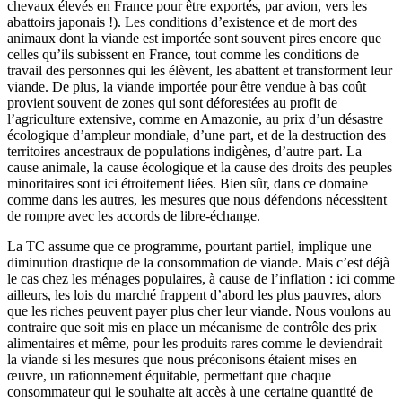
chevaux élevés en France pour être exportés, par avion, vers les
abattoirs japonais !). Les conditions d’existence et de mort des
animaux dont la viande est importée sont souvent pires encore que
celles qu’ils subissent en France, tout comme les conditions de
travail des personnes qui les élèvent, les abattent et transforment leur
viande. De plus, la viande importée pour être vendue à bas coût
provient souvent de zones qui sont déforestées au profit de
l’agriculture extensive, comme en Amazonie, au prix d’un désastre
écologique d’ampleur mondiale, d’une part, et de la destruction des
territoires ancestraux de populations indigènes, d’autre part. La
cause animale, la cause écologique et la cause des droits des peuples
minoritaires sont ici étroitement liées. Bien sûr, dans ce domaine
comme dans les autres, les mesures que nous défendons nécessitent
de rompre avec les accords de libre-échange.
La TC assume que ce programme, pourtant partiel, implique une
diminution drastique de la consommation de viande. Mais c’est déjà
le cas chez les ménages populaires, à cause de l’inflation : ici comme
ailleurs, les lois du marché frappent d’abord les plus pauvres, alors
que les riches peuvent payer plus cher leur viande. Nous voulons au
contraire que soit mis en place un mécanisme de contrôle des prix
alimentaires et même, pour les produits rares comme le deviendrait
la viande si les mesures que nous préconisons étaient mises en
œuvre, un rationnement équitable, permettant que chaque
consommateur qui le souhaite ait accès à une certaine quantité de