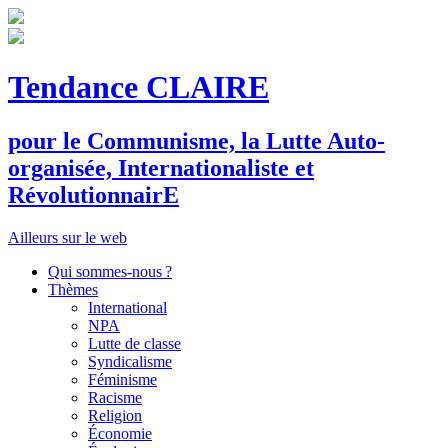
Tendance CLAIRE
pour le
C
ommunisme, la
L
utte
A
uto-
organisée,
I
nternationaliste et
R
évolutionnair
E
Ailleurs sur le web
Qui sommes-nous ?
Thèmes
International
NPA
Lutte de classe
Syndicalisme
Féminisme
Racisme
Religion
Économie