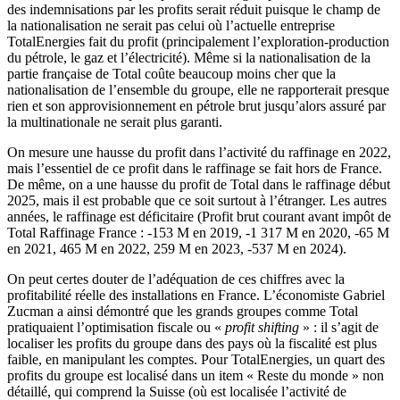
des indemnisations par les profits serait réduit puisque le champ de
la nationalisation ne serait pas celui où l’actuelle entreprise
TotalEnergies fait du profit (principalement l’exploration-production
du pétrole, le gaz et l’électricité). Même si la nationalisation de la
partie française de Total coûte beaucoup moins cher que la
nationalisation de l’ensemble du groupe, elle ne rapporterait presque
rien et son approvisionnement en pétrole brut jusqu’alors assuré par
la multinationale ne serait plus garanti.
On mesure une hausse du profit dans l’activité du raffinage en 2022,
mais l’essentiel de ce profit dans le raffinage se fait hors de France.
De même, on a une hausse du profit de Total dans le raffinage début
2025, mais il est probable que ce soit surtout à l’étranger. Les autres
années, le raffinage est déficitaire (Profit brut courant avant impôt de
Total Raffinage France : -153 M en 2019, -1 317 M en 2020, -65 M
en 2021, 465 M en 2022, 259 M en 2023, -537 M en 2024).
On peut certes douter de l’adéquation de ces chiffres avec la
profitabilité réelle des installations en France. L’économiste Gabriel
Zucman a ainsi démontré que les grands groupes comme Total
pratiquaient l’optimisation fiscale ou «
profit shifting
» : il s’agit de
localiser les profits du groupe dans des pays où la fiscalité est plus
faible, en manipulant les comptes. Pour TotalEnergies, un quart des
profits du groupe est localisé dans un item « Reste du monde » non
détaillé, qui comprend la Suisse (où est localisée l’activité de