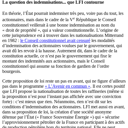
La question des indemnisations... que LFI contourne
En théorie, l’État pourrait indemniser très peu, voire pas du tout, les
e
actionnaires, mais dans le cadre de la V
République le Conseil
constitutionnel veillerait à une bonne indemnisation au nom du
« droit de propriété », qui a valeur constitutionnelle. L’origine de
cette jurisprudence est à trouver dans les nationalisations Mitterrand
en 1982 :
le Conseil constitutionnel avait censuré
les modalités
d’indemnisation des actionnaires voulues par le gouvernement, qui
avait dû les revoir à la hausse. Autrement dit, dans le cadre de la
constitution actuelle, ce n’est pas le gouvernement qui fixe le
montant des indemnités aux actionnaires, mais le Conseil
constitutionnel qui assume sa fonction de gardien de l’ordre
bourgeois.
Cette proposition de loi reste un pas en avant, qui ne figure d’ailleurs
pas dans le programme
« L’Avenir en commun »
. Il est certes positif
que LFI propose la nationalisation de toutes les raffineries (même si
la proposition n’est pour l’instant pas affichée avec une conviction
forte) : c’est mieux que rien. Néanmoins, rien n’est dit sur les
conditions d’indemnisation des actionnaires. LFI met aussi en avant,
dans sa proposition de loi, la création d’une société anonyme
détenue par l’État (« France Souveraine Énergie ») qui « sécurise
l’approvisionnement pétrolier de la France en participant à des actifs
de production pétrolière hors du territoire national. Elle ne peut