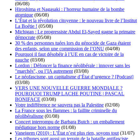
(06/08)
Hiroshima et Nagasaki : l’horreur humaine de la bombe
atomique
(06/08)
L’État et la révolution citoyenne : le nouveau livre de l’Institut
La Boétie !
(05/08)
Michigan : Le progressiste Abdul El-Sayed gagne la primaire
démocrate
(05/08)
30 % des personnes tuées lors du génocide de Gaza étaient
des enfants, selon une commission de l’ONU
(04/08)
Pourquoi il faut désobéir à l’UE en cas de victoire de la
gauche
(03/08)
Lordon : Défoncer la finance néolibérale : innover sans les
"marchés", ou l’IA autrement
(03/08)
Le néofascisme, un capitalisme d’État d’urgence ? [Podcast]
(03/08)
VERS UNE NOUVELLE GUERRE MONDIALE ?
POURQUOI TRUMP LACHE POUTINE | PASCAL
BONIFACE
(03/08)
Votre indifférence ne sauvera pas la Palestine
(02/08)
La France sous les flammes : la faillite criminelle du
néolibéralisme
(01/08)
Concert interrompu de Barbara Butch : un emballement
médiatique hors norme
(01/08)
Vaneigem (2010) : L’État n’est plus rien, soyons tout
(31/07)
Les tribunes sont aussi un terrain de la bataille antifasciste