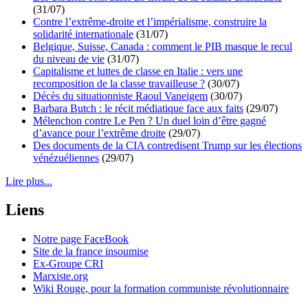
(31/07)
Contre l’extrême-droite et l’impérialisme, construire la
solidarité internationale
(31/07)
Belgique, Suisse, Canada : comment le PIB masque le recul
du niveau de vie
(31/07)
Capitalisme et luttes de classe en Italie : vers une
recomposition de la classe travailleuse ?
(30/07)
Décès du situationniste Raoul Vaneigem
(30/07)
Barbara Butch : le récit médiatique face aux faits
(29/07)
Mélenchon contre Le Pen ? Un duel loin d’être gagné
d’avance pour l’extrême droite
(29/07)
Des documents de la CIA contredisent Trump sur les élections
vénézuéliennes
(29/07)
Lire plus...
Liens
Notre page FaceBook
Site de la france insoumise
Ex-Groupe CRI
Marxiste.org
Wiki Rouge, pour la formation communiste révolutionnaire