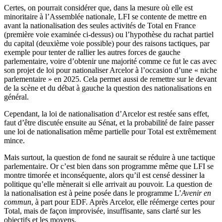
Certes, on pourrait considérer que, dans la mesure où elle est
minoritaire à l’Assemblée nationale, LFI se contente de mettre en
avant la nationalisation des seules activités de Total en France
(première voie examinée ci-dessus) ou l’hypothèse du rachat partiel
du capital (deuxième voie possible) pour des raisons tactiques, par
exemple pour tenter de rallier les autres forces de gauche
parlementaire, voire d’obtenir une majorité comme ce fut le cas avec
son projet de loi pour nationaliser Arcelor à l’occasion d’une « niche
parlementaire » en 2025. Cela permet aussi de remettre sur le devant
de la scène et du débat à gauche la question des nationalisations en
général.
Cependant, la loi de nationalisation d’Arcelor est restée sans effet,
faut d’être discutée ensuite au Sénat, et la probabilité de faire passer
une loi de nationalisation même partielle pour Total est extrêmement
mince.
Mais surtout, la question de fond ne saurait se réduire à une tactique
parlementaire. Or c’est bien dans son programme même que LFI se
montre timorée et inconséquente, alors qu’il est censé dessiner la
politique qu’elle mènerait si elle arrivait au pouvoir. La question de
la nationalisation est à peine posée dans le programme L’
Avenir en
commun
, à part pour EDF. Après Arcelor, elle réémerge certes pour
Total, mais de façon improvisée, insuffisante, sans clarté sur les
objectifs et les moyens.