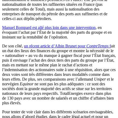
nationalisation de toutes les raffineries situées en France (pas
seulement celles de Total), mais aussi la nationalisation des
entreprises de transport du pétrole des ports aux raffineries et de
celles-ci aux dépôts pétroliers.
Manuel Bompard est allé plus loin dans une intervention
, en
évoquant l’achat par l’État de la majorité des parts du groupe et en
insistant sur la rentabilité de l’opération.
De son côté,
un récent article d’Albin Brunet pour
ContreTemps
f
ait
un état des lieux des finances du groupe et montre la nécessité de le
« nationaliser » au vu du manque à gagner fiscal pour l’État français,
puis il envisage l’achat des deux tiers des parts du groupe par l’État,
mais en mettant sur le même plan le rachat d’actions et
l’indemnisation des actionnaires suite à une réquisition, alors que ces
deux voies sont très différentes dans leurs modalités comme dans
leurs effets. De plus, ses comparaisons avec l’allemand
Uniper
et le
norvégien
Equinor
ne sont pas les plus adéquates : ce sont des
sociétés dont la grande majorité des actifs se situe sur les territoires
nationaux de leurs pays respectifs. TotalEnergies exerce dans plus
de 130 pays avec un nombre de salariés et un chiffre d’affaires bien
plus élevés.
Pour tenter de voir clair dans les différents scénarios envisageables,
nous allons d’abord étudier, dans le cadre légal actuel et pour un