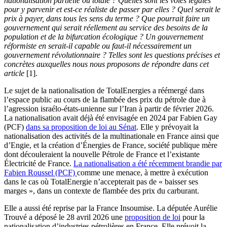
nationalisation partielle ou totale ? Quelles sont les voies légales
pour y parvenir et est-ce réaliste de passer par elles ? Quel serait le
prix à payer, dans tous les sens du terme ? Que pourrait faire un
gouvernement qui serait réellement au service des besoins de la
population et de la bifurcation écologique ? Un gouvernement
réformiste en serait-il capable ou faut-il nécessairement un
gouvernement révolutionnaire ? Telles sont les questions précises et
concrètes auxquelles nous nous proposons de répondre dans cet
article
[1].
Le sujet de la nationalisation de TotalEnergies a réémergé dans
l’espace public au cours de la flambée des prix du pétrole due à
l’agression israélo-états-unienne sur l’Iran à partir de février 2026.
La nationalisation avait déjà été envisagée en 2024 par Fabien Gay
(PCF)
dans sa proposition de loi au Sénat
. Elle y prévoyait la
nationalisation des activités de la multinationale en France ainsi que
d’Engie, et la création d’Énergies de France, société publique mère
dont découleraient la nouvelle Pétrole de France et l’existante
Électricité de France.
La nationalisation a été récemment brandie par
Fabien Roussel (PCF)
comme une menace, à mettre à exécution
dans le cas où TotalEnergie n’accepterait pas de « baisser ses
marges », dans un contexte de flambée des prix du carburant.
Elle a aussi été reprise par la France Insoumise. La députée Aurélie
Trouvé a déposé le 28 avril 2026 une
proposition de loi
pour la
nationalisation d’industries pétrolières en France. Elle prévoit la