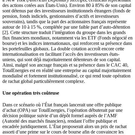
des actions cotées aux États-Unis). Environ 80 à 85% de son capital
sont détenus par des investisseurs institutionnels étrangers (fonds de
pension, fonds indiciels, gestionnaires d’actifs et investisseurs
souverains), tandis que la part des actionnaires français représente
autour de 10 à 15 %, complétée par une faible part d’auto-détention
[2]. Cette structure traduit l’intégration du groupe dans les grands
flux financiers mondiaux, notamment via les ETF (Fonds négocié en
bourse) et les indices internationaux, qui renforcent sa présence dans
les portefeuilles globaux. La double cotation accroît encore cette
internationalisation en facilitant l’accès des investisseurs états-
uniens, qui sont déjà majoritairement détenteurs de son capital.
Ainsi, malgré son ancrage français et sa présence dans le CAC 40,
TotalEnergies est en réalité une entreprise au capital majoritairement
mondialisé et fortement institutionnalisé, ce qui rend toute opération
de rachat global particulièrement complexe.
Une opération très coûteuse
Dans ce scénario où l’État français lancerait une offre publique
d’achat (OPA) sur TotalEnergies, l’opération débuterait par une
décision politique suivie d’un dépôt formel auprès de l’AMF
(Autorité des marchés financiers), rendant l’offre publique et
encadrée juridiquement. L’État proposerait alors un prix de rachat
assorti d’une prime sur le cours de bourse afin de convaincre les