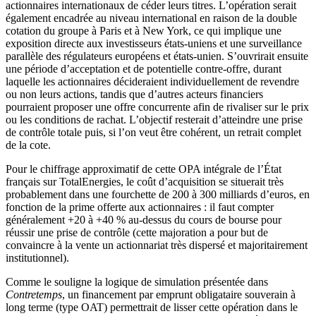
actionnaires internationaux de céder leurs titres. L’opération serait
également encadrée au niveau international en raison de la double
cotation du groupe à Paris et à New York, ce qui implique une
exposition directe aux investisseurs états-uniens et une surveillance
parallèle des régulateurs européens et états-unien. S’ouvrirait ensuite
une période d’acceptation et de potentielle contre-offre, durant
laquelle les actionnaires décideraient individuellement de revendre
ou non leurs actions, tandis que d’autres acteurs financiers
pourraient proposer une offre concurrente afin de rivaliser sur le prix
ou les conditions de rachat. L’objectif resterait d’atteindre une prise
de contrôle totale puis, si l’on veut être cohérent, un retrait complet
de la cote.
Pour le chiffrage approximatif de cette OPA intégrale de l’État
français sur TotalEnergies, le coût d’acquisition se situerait très
probablement dans une fourchette de 200 à 300 milliards d’euros, en
fonction de la prime offerte aux actionnaires : il faut compter
généralement +20 à +40 % au-dessus du cours de bourse pour
réussir une prise de contrôle (cette majoration a pour but de
convaincre à la vente un actionnariat très dispersé et majoritairement
institutionnel).
Comme le souligne la logique de simulation présentée dans
Contretemps
, un financement par emprunt obligataire souverain à
long terme (type OAT) permettrait de lisser cette opération dans le