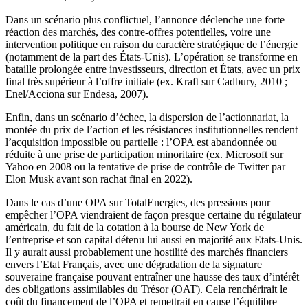
Dans un scénario plus conflictuel, l’annonce déclenche une forte
réaction des marchés, des contre-offres potentielles, voire une
intervention politique en raison du caractère stratégique de l’énergie
(notamment de la part des États-Unis). L’opération se transforme en
bataille prolongée entre investisseurs, direction et États, avec un prix
final très supérieur à l’offre initiale (ex. Kraft sur Cadbury, 2010 ;
Enel/Acciona sur Endesa, 2007).
Enfin, dans un scénario d’échec, la dispersion de l’actionnariat, la
montée du prix de l’action et les résistances institutionnelles rendent
l’acquisition impossible ou partielle : l’OPA est abandonnée ou
réduite à une prise de participation minoritaire (ex. Microsoft sur
Yahoo en 2008 ou la tentative de prise de contrôle de Twitter par
Elon Musk avant son rachat final en 2022).
Dans le cas d’une OPA sur TotalEnergies, des pressions pour
empêcher l’OPA viendraient de façon presque certaine du régulateur
américain, du fait de la cotation à la bourse de New York de
l’entreprise et son capital détenu lui aussi en majorité aux Etats-Unis.
Il y aurait aussi probablement une hostilité des marchés financiers
envers l’Etat Français, avec une dégradation de la signature
souveraine française pouvant entraîner une hausse des taux d’intérêt
des obligations assimilables du Trésor (OAT). Cela renchérirait le
coût du financement de l’OPA et remettrait en cause l’équilibre