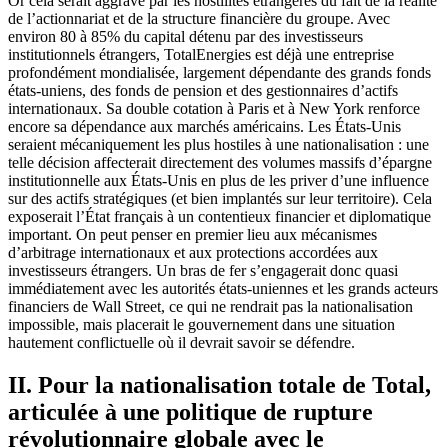
Or cela serait aggravé par les hostilités étrangères du fait de la réalité
de l’actionnariat et de la structure financière du groupe. Avec
environ 80 à 85% du capital détenu par des investisseurs
institutionnels étrangers, TotalEnergies est déjà une entreprise
profondément mondialisée, largement dépendante des grands fonds
états-uniens, des fonds de pension et des gestionnaires d’actifs
internationaux. Sa double cotation à Paris et à New York renforce
encore sa dépendance aux marchés américains. Les États-Unis
seraient mécaniquement les plus hostiles à une nationalisation : une
telle décision affecterait directement des volumes massifs d’épargne
institutionnelle aux États-Unis en plus de les priver d’une influence
sur des actifs stratégiques (et bien implantés sur leur territoire). Cela
exposerait l’État français à un contentieux financier et diplomatique
important. On peut penser en premier lieu aux mécanismes
d’arbitrage internationaux et aux protections accordées aux
investisseurs étrangers. Un bras de fer s’engagerait donc quasi
immédiatement avec les autorités états-uniennes et les grands acteurs
financiers de Wall Street, ce qui ne rendrait pas la nationalisation
impossible, mais placerait le gouvernement dans une situation
hautement conflictuelle où il devrait savoir se défendre.
II. Pour la nationalisation totale de Total,
articulée à une politique de rupture
révolutionnaire globale avec le