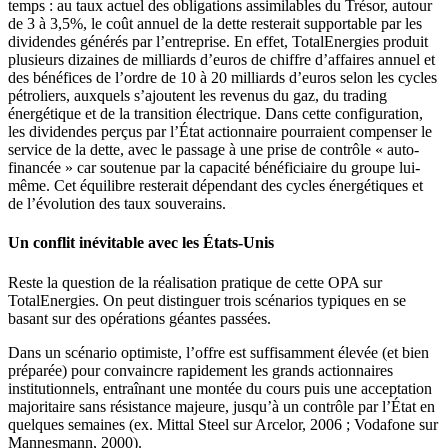
temps : au taux actuel des obligations assimilables du Trésor, autour
de 3 à 3,5%, le coût annuel de la dette resterait supportable par les
dividendes générés par l’entreprise. En effet, TotalEnergies produit
plusieurs dizaines de milliards d’euros de chiffre d’affaires annuel et
des bénéfices de l’ordre de 10 à 20 milliards d’euros selon les cycles
pétroliers, auxquels s’ajoutent les revenus du gaz, du trading
énergétique et de la transition électrique. Dans cette configuration,
les dividendes perçus par l’État actionnaire pourraient compenser le
service de la dette, avec le passage à une prise de contrôle « auto-
financée » car soutenue par la capacité bénéficiaire du groupe lui-
même. Cet équilibre resterait dépendant des cycles énergétiques et
de l’évolution des taux souverains.
Un conflit inévitable avec les États-Unis
Reste la question de la réalisation pratique de cette OPA sur
TotalEnergies. On peut distinguer trois scénarios typiques en se
basant sur des opérations géantes passées.
Dans un scénario optimiste, l’offre est suffisamment élevée (et bien
préparée) pour convaincre rapidement les grands actionnaires
institutionnels, entraînant une montée du cours puis une acceptation
majoritaire sans résistance majeure, jusqu’à un contrôle par l’État en
quelques semaines (ex. Mittal Steel sur Arcelor, 2006 ; Vodafone sur
Mannesmann, 2000).