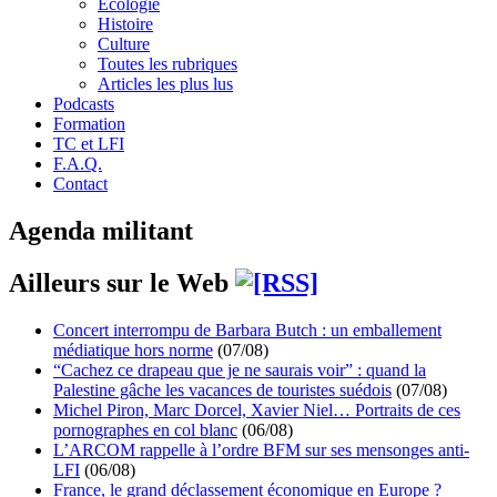
Écologie
Histoire
Culture
Toutes les rubriques
Articles les plus lus
Podcasts
Formation
TC et LFI
F.A.Q.
Contact
Agenda militant
Ailleurs sur le Web
Concert interrompu de Barbara Butch : un emballement
médiatique hors norme
(07/08)
“Cachez ce drapeau que je ne saurais voir” : quand la
Palestine gâche les vacances de touristes suédois
(07/08)
Michel Piron, Marc Dorcel, Xavier Niel… Portraits de ces
pornographes en col blanc
(06/08)
L’ARCOM rappelle à l’ordre BFM sur ses mensonges anti-
LFI
(06/08)
France, le grand déclassement économique en Europe ?