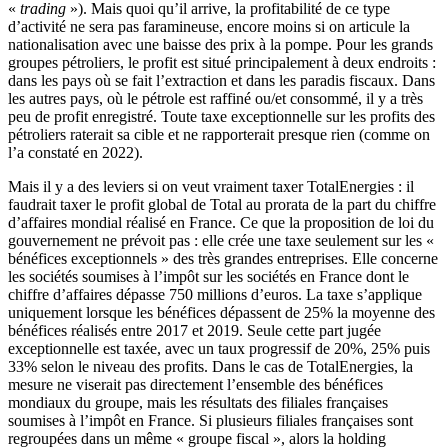
«
trading
»). Mais quoi qu’il arrive, la profitabilité de ce type
d’activité ne sera pas faramineuse, encore moins si on articule la
nationalisation avec une baisse des prix à la pompe. Pour les grands
groupes pétroliers, le profit est situé principalement à deux endroits :
dans les pays où se fait l’extraction et dans les paradis fiscaux. Dans
les autres pays, où le pétrole est raffiné ou/et consommé, il y a très
peu de profit enregistré. Toute taxe exceptionnelle sur les profits des
pétroliers raterait sa cible et ne rapporterait presque rien (comme on
l’a constaté en 2022).
Mais il y a des leviers si on veut vraiment taxer TotalEnergies : il
faudrait taxer le profit global de Total au prorata de la part du chiffre
d’affaires mondial réalisé en France. Ce que la proposition de loi du
gouvernement ne prévoit pas : elle crée une taxe seulement sur les «
bénéfices exceptionnels » des très grandes entreprises. Elle concerne
les sociétés soumises à l’impôt sur les sociétés en France dont le
chiffre d’affaires dépasse 750 millions d’euros. La taxe s’applique
uniquement lorsque les bénéfices dépassent de 25% la moyenne des
bénéfices réalisés entre 2017 et 2019. Seule cette part jugée
exceptionnelle est taxée, avec un taux progressif de 20%, 25% puis
33% selon le niveau des profits. Dans le cas de TotalEnergies, la
mesure ne viserait pas directement l’ensemble des bénéfices
mondiaux du groupe, mais les résultats des filiales françaises
soumises à l’impôt en France. Si plusieurs filiales françaises sont
regroupées dans un même « groupe fiscal », alors la holding