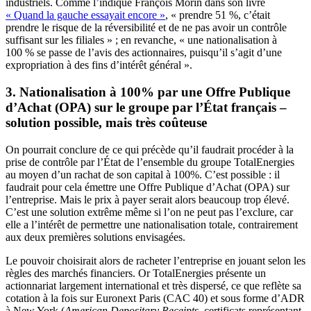
industriels. Comme l’indique François Morin dans son livre
« Quand la gauche essayait encore »
, « prendre 51 %, c’était
prendre le risque de la réversibilité et de ne pas avoir un contrôle
suffisant sur les filiales » ; en revanche, « une nationalisation à
100 % se passe de l’avis des actionnaires, puisqu’il s’agit d’une
expropriation à des fins d’intérêt général ».
3. Nationalisation à 100% par une Offre Publique
d’Achat (OPA) sur le groupe par l’État français –
solution possible, mais très coûteuse
On pourrait conclure de ce qui précède qu’il faudrait procéder à la
prise de contrôle par l’État de l’ensemble du groupe TotalEnergies
au moyen d’un rachat de son capital à 100%. C’est possible : il
faudrait pour cela émettre une Offre Publique d’Achat (OPA) sur
l’entreprise. Mais le prix à payer serait alors beaucoup trop élevé.
C’est une solution extrême même si l’on ne peut pas l’exclure, car
elle a l’intérêt de permettre une nationalisation totale, contrairement
aux deux premières solutions envisagées.
Le pouvoir choisirait alors de racheter l’entreprise en jouant selon les
règles des marchés financiers. Or TotalEnergies présente un
actionnariat largement international et très dispersé, ce que reflète sa
cotation à la fois sur Euronext Paris (CAC 40) et sous forme d’ADR
à New York (
American Depositary Receipts
, certificats représentant