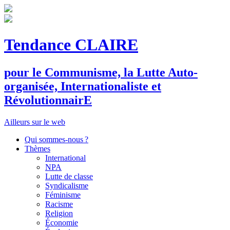
Tendance CLAIRE
pour le
C
ommunisme, la
L
utte
A
uto-
organisée,
I
nternationaliste et
R
évolutionnair
E
Ailleurs sur le web
Qui sommes-nous ?
Thèmes
International
NPA
Lutte de classe
Syndicalisme
Féminisme
Racisme
Religion
Économie