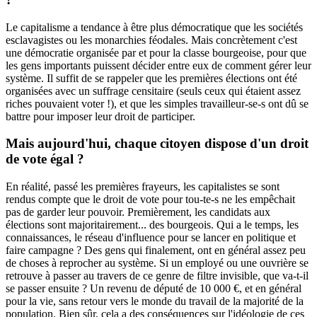
Le capitalisme a tendance à être plus démocratique que les sociétés
esclavagistes ou les monarchies féodales. Mais concrètement c'est
une démocratie organisée par et pour la classe bourgeoise, pour que
les gens importants puissent décider entre eux de comment gérer leur
système. Il suffit de se rappeler que les premières élections ont été
organisées avec un suffrage censitaire (seuls ceux qui étaient assez
riches pouvaient voter !), et que les simples travailleur-se-s ont dû se
battre pour imposer leur droit de participer.
Mais aujourd'hui, chaque citoyen dispose d'un droit
de vote égal ?
En réalité, passé les premières frayeurs, les capitalistes se sont
rendus compte que le droit de vote pour tou-te-s ne les empêchait
pas de garder leur pouvoir. Premièrement, les candidats aux
élections sont majoritairement... des bourgeois. Qui a le temps, les
connaissances, le réseau d'influence pour se lancer en politique et
faire campagne ? Des gens qui finalement, ont en général assez peu
de choses à reprocher au système. Si un employé ou une ouvrière se
retrouve à passer au travers de ce genre de filtre invisible, que va-t-il
se passer ensuite ? Un revenu de député de 10 000 €, et en général
pour la vie, sans retour vers le monde du travail de la majorité de la
population. Bien sûr, cela a des conséquences sur l'idéologie de ces