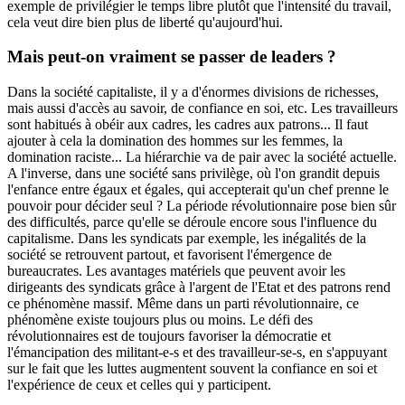
exemple de privilégier le temps libre plutôt que l'intensité du travail,
cela veut dire bien plus de liberté qu'aujourd'hui.
Mais peut-on vraiment se passer de leaders ?
Dans la société capitaliste, il y a d'énormes divisions de richesses,
mais aussi d'accès au savoir, de confiance en soi, etc. Les travailleurs
sont habitués à obéir aux cadres, les cadres aux patrons... Il faut
ajouter à cela la domination des hommes sur les femmes, la
domination raciste... La hiérarchie va de pair avec la société actuelle.
A l'inverse, dans une société sans privilège, où l'on grandit depuis
l'enfance entre égaux et égales, qui accepterait qu'un chef prenne le
pouvoir pour décider seul ? La période révolutionnaire pose bien sûr
des difficultés, parce qu'elle se déroule encore sous l'influence du
capitalisme. Dans les syndicats par exemple, les inégalités de la
société se retrouvent partout, et favorisent l'émergence de
bureaucrates. Les avantages matériels que peuvent avoir les
dirigeants des syndicats grâce à l'argent de l'Etat et des patrons rend
ce phénomène massif. Même dans un parti révolutionnaire, ce
phénomène existe toujours plus ou moins. Le défi des
révolutionnaires est de toujours favoriser la démocratie et
l'émancipation des militant-e-s et des travailleur-se-s, en s'appuyant
sur le fait que les luttes augmentent souvent la confiance en soi et
l'expérience de ceux et celles qui y participent.