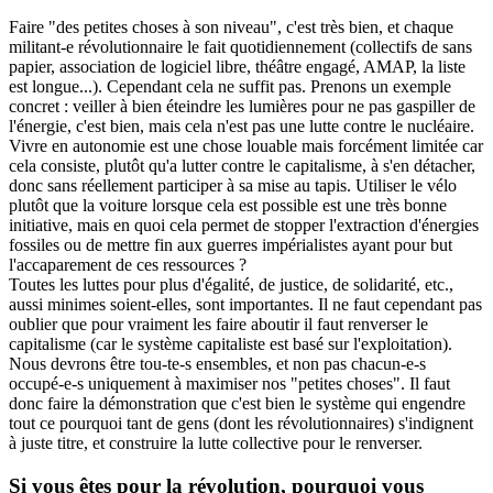
Faire "des petites choses à son niveau", c'est très bien, et chaque
militant-e révolutionnaire le fait quotidiennement (collectifs de sans
papier, association de logiciel libre, théâtre engagé, AMAP, la liste
est longue...). Cependant cela ne suffit pas. Prenons un exemple
concret : veiller à bien éteindre les lumières pour ne pas gaspiller de
l'énergie, c'est bien, mais cela n'est pas une lutte contre le nucléaire.
Vivre en autonomie est une chose louable mais forcément limitée car
cela consiste, plutôt qu'a lutter contre le capitalisme, à s'en détacher,
donc sans réellement participer à sa mise au tapis. Utiliser le vélo
plutôt que la voiture lorsque cela est possible est une très bonne
initiative, mais en quoi cela permet de stopper l'extraction d'énergies
fossiles ou de mettre fin aux guerres impérialistes ayant pour but
l'accaparement de ces ressources ?
Toutes les luttes pour plus d'égalité, de justice, de solidarité, etc.,
aussi minimes soient-elles, sont importantes. Il ne faut cependant pas
oublier que pour vraiment les faire aboutir il faut renverser le
capitalisme (car le système capitaliste est basé sur l'exploitation).
Nous devrons être tou-te-s ensembles, et non pas chacun-e-s
occupé-e-s uniquement à maximiser nos "petites choses". Il faut
donc faire la démonstration que c'est bien le système qui engendre
tout ce pourquoi tant de gens (dont les révolutionnaires) s'indignent
à juste titre, et construire la lutte collective pour le renverser.
Si vous êtes pour la révolution, pourquoi vous