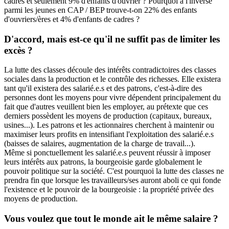
cadres et seulement 9% d'enfants d'ouvrier ? Pourquoi à l'inverse
parmi les jeunes en CAP / BEP trouve-t-on 22% des enfants
d'ouvriers/ères et 4% d'enfants de cadres ?
D'accord, mais est-ce qu'il ne suffit pas de limiter les
excès ?
La lutte des classes découle des intérêts contradictoires des classes
sociales dans la production et le contrôle des richesses. Elle existera
tant qu'il existera des salarié.e.s et des patrons, c'est-à-dire des
personnes dont les moyens pour vivre dépendent principalement du
fait que d'autres veuillent bien les employer, au prétexte que ces
derniers possèdent les moyens de production (capitaux, bureaux,
usines...). Les patrons et les actionnaires cherchent à maintenir ou
maximiser leurs profits en intensifiant l'exploitation des salarié.e.s
(baisses de salaires, augmentation de la charge de travail...).
Même si ponctuellement les salarié.e.s peuvent réussir à imposer
leurs intérêts aux patrons, la bourgeoisie garde globalement le
pouvoir politique sur la société. C'est pourquoi la lutte des classes ne
prendra fin que lorsque les travailleurs/ses auront aboli ce qui fonde
l'existence et le pouvoir de la bourgeoisie : la propriété privée des
moyens de production.
Vous voulez que tout le monde ait le même salaire ?