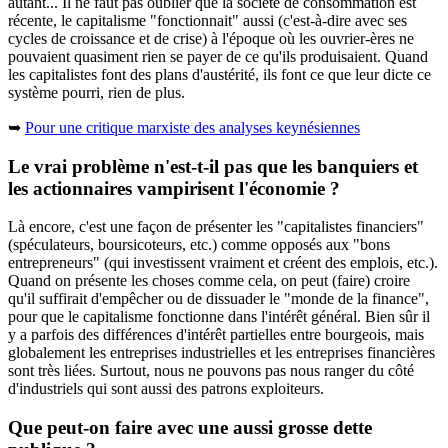
autant... Il ne faut pas oublier que la société de consommation est
récente, le capitalisme "fonctionnait" aussi (c'est-à-dire avec ses
cycles de croissance et de crise) à l'époque où les ouvrier-ères ne
pouvaient quasiment rien se payer de ce qu'ils produisaient. Quand
les capitalistes font des plans d'austérité, ils font ce que leur dicte ce
système pourri, rien de plus.
➥
Pour une critique marxiste des analyses keynésiennes
Le vrai problème n'est-t-il pas que les banquiers et
les actionnaires vampirisent l'économie ?
Là encore, c'est une façon de présenter les "capitalistes financiers"
(spéculateurs, boursicoteurs, etc.) comme opposés aux "bons
entrepreneurs" (qui investissent vraiment et créent des emplois, etc.).
Quand on présente les choses comme cela, on peut (faire) croire
qu'il suffirait d'empêcher ou de dissuader le "monde de la finance",
pour que le capitalisme fonctionne dans l'intérêt général. Bien sûr il
y a parfois des différences d'intérêt partielles entre bourgeois, mais
globalement les entreprises industrielles et les entreprises financières
sont très liées. Surtout, nous ne pouvons pas nous ranger du côté
d'industriels qui sont aussi des patrons exploiteurs.
Que peut-on faire avec une aussi grosse dette