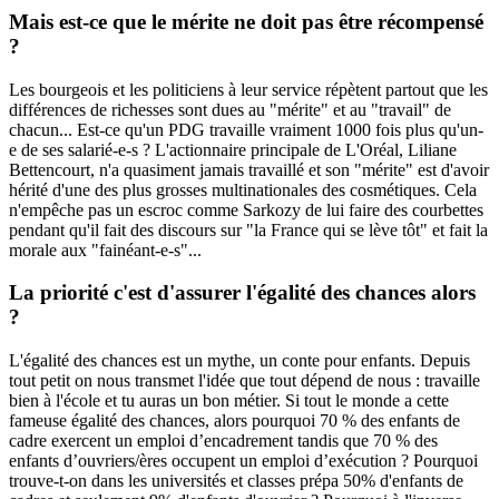
Mais est-ce que le mérite ne doit pas être récompensé
?
Les bourgeois et les politiciens à leur service répètent partout que les
différences de richesses sont dues au "mérite" et au "travail" de
chacun... Est-ce qu'un PDG travaille vraiment 1000 fois plus qu'un-
e de ses salarié-e-s ? L'actionnaire principale de L'Oréal, Liliane
Bettencourt, n'a quasiment jamais travaillé et son "mérite" est d'avoir
hérité d'une des plus grosses multinationales des cosmétiques. Cela
n'empêche pas un escroc comme Sarkozy de lui faire des courbettes
pendant qu'il fait des discours sur "la France qui se lève tôt" et fait la
morale aux "fainéant-e-s"...
La priorité c'est d'assurer l'égalité des chances alors
?
L'égalité des chances est un mythe, un conte pour enfants. Depuis
tout petit on nous transmet l'idée que tout dépend de nous : travaille
bien à l'école et tu auras un bon métier. Si tout le monde a cette
fameuse égalité des chances, alors pourquoi 70 % des enfants de
cadre exercent un emploi d’encadrement tandis que 70 % des
enfants d’ouvriers/ères occupent un emploi d’exécution ? Pourquoi
trouve-t-on dans les universités et classes prépa 50% d'enfants de