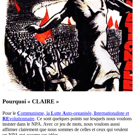
Pourquoi « CLAIRE »
Pour le
C
ommunisme, la
L
utte
A
uto-organisée,
I
nternationaliste et
RE
volutionnaire
. Ce sont quelques points sur lesquels nous voulons
insister dans le NPA. Avec ce jeu de mots, nous voulons aussi
affirmer clairement que nous sommes de celles et ceux qui veulent
un NPA qui assume ces idées.