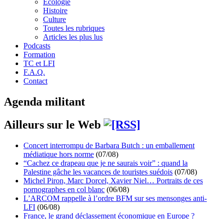
Écologie
Histoire
Culture
Toutes les rubriques
Articles les plus lus
Podcasts
Formation
TC et LFI
F.A.Q.
Contact
Agenda militant
Ailleurs sur le Web
Concert interrompu de Barbara Butch : un emballement
médiatique hors norme
(07/08)
“Cachez ce drapeau que je ne saurais voir” : quand la
Palestine gâche les vacances de touristes suédois
(07/08)
Michel Piron, Marc Dorcel, Xavier Niel… Portraits de ces
pornographes en col blanc
(06/08)
L’ARCOM rappelle à l’ordre BFM sur ses mensonges anti-
LFI
(06/08)
France, le grand déclassement économique en Europe ?