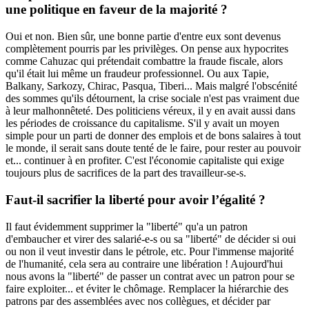
une politique en faveur de la majorité ?
Oui et non. Bien sûr, une bonne partie d'entre eux sont devenus
complètement pourris par les privilèges. On pense aux hypocrites
comme Cahuzac qui prétendait combattre la fraude fiscale, alors
qu'il était lui même un fraudeur professionnel. Ou aux Tapie,
Balkany, Sarkozy, Chirac, Pasqua, Tiberi... Mais malgré l'obscénité
des sommes qu'ils détournent, la crise sociale n'est pas vraiment due
à leur malhonnêteté. Des politiciens véreux, il y en avait aussi dans
les périodes de croissance du capitalisme. S'il y avait un moyen
simple pour un parti de donner des emplois et de bons salaires à tout
le monde, il serait sans doute tenté de le faire, pour rester au pouvoir
et... continuer à en profiter. C'est l'économie capitaliste qui exige
toujours plus de sacrifices de la part des travailleur-se-s.
Faut-il sacrifier la liberté pour avoir l’égalité ?
Il faut évidemment supprimer la "liberté" qu'a un patron
d'embaucher et virer des salarié-e-s ou sa "liberté" de décider si oui
ou non il veut investir dans le pétrole, etc. Pour l'immense majorité
de l'humanité, cela sera au contraire une libération ! Aujourd'hui
nous avons la "liberté" de passer un contrat avec un patron pour se
faire exploiter... et éviter le chômage. Remplacer la hiérarchie des
patrons par des assemblées avec nos collègues, et décider par