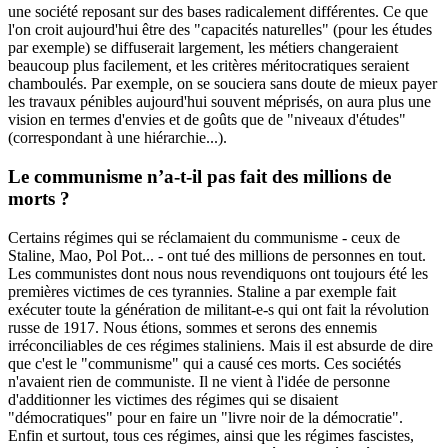
une société reposant sur des bases radicalement différentes. Ce que
l'on croit aujourd'hui être des "capacités naturelles" (pour les études
par exemple) se diffuserait largement, les métiers changeraient
beaucoup plus facilement, et les critères méritocratiques seraient
chamboulés. Par exemple, on se souciera sans doute de mieux payer
les travaux pénibles aujourd'hui souvent méprisés, on aura plus une
vision en termes d'envies et de goûts que de "niveaux d'études"
(correspondant à une hiérarchie...).
Le communisme n’a-t-il pas fait des millions de
morts ?
Certains régimes qui se réclamaient du communisme - ceux de
Staline, Mao, Pol Pot... - ont tué des millions de personnes en tout.
Les communistes dont nous nous revendiquons ont toujours été les
premières victimes de ces tyrannies. Staline a par exemple fait
exécuter toute la génération de militant-e-s qui ont fait la révolution
russe de 1917. Nous étions, sommes et serons des ennemis
irréconciliables de ces régimes staliniens. Mais il est absurde de dire
que c'est le "communisme" qui a causé ces morts. Ces sociétés
n'avaient rien de communiste. Il ne vient à l'idée de personne
d'additionner les victimes des régimes qui se disaient
"démocratiques" pour en faire un "livre noir de la démocratie".
Enfin et surtout, tous ces régimes, ainsi que les régimes fascistes,