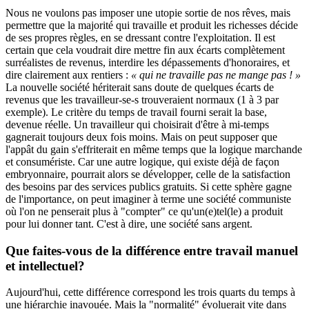
Nous ne voulons pas imposer une utopie sortie de nos rêves, mais
permettre que la majorité qui travaille et produit les richesses décide
de ses propres règles, en se dressant contre l'exploitation. Il est
certain que cela voudrait dire mettre fin aux écarts complètement
surréalistes de revenus, interdire les dépassements d'honoraires, et
dire clairement aux rentiers :
« qui ne travaille pas ne mange pas ! »
La nouvelle société hériterait sans doute de quelques écarts de
revenus que les travailleur-se-s trouveraient normaux (1 à 3 par
exemple). Le critère du temps de travail fourni serait la base,
devenue réelle. Un travailleur qui choisirait d'être à mi-temps
gagnerait toujours deux fois moins. Mais on peut supposer que
l'appât du gain s'effriterait en même temps que la logique marchande
et consumériste. Car une autre logique, qui existe déjà de façon
embryonnaire, pourrait alors se développer, celle de la satisfaction
des besoins par des services publics gratuits. Si cette sphère gagne
de l'importance, on peut imaginer à terme une société communiste
où l'on ne penserait plus à "compter" ce qu'un(e)tel(le) a produit
pour lui donner tant. C'est à dire, une société sans argent.
Que faites-vous de la différence entre travail manuel
et intellectuel?
Aujourd'hui, cette différence correspond les trois quarts du temps à
une hiérarchie inavouée. Mais la "normalité" évoluerait vite dans