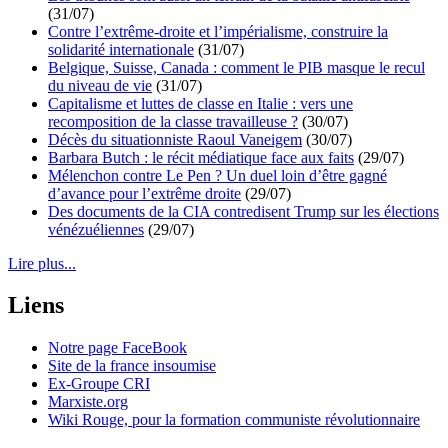
(31/07)
Contre l’extrême-droite et l’impérialisme, construire la
solidarité internationale
(31/07)
Belgique, Suisse, Canada : comment le PIB masque le recul
du niveau de vie
(31/07)
Capitalisme et luttes de classe en Italie : vers une
recomposition de la classe travailleuse ?
(30/07)
Décès du situationniste Raoul Vaneigem
(30/07)
Barbara Butch : le récit médiatique face aux faits
(29/07)
Mélenchon contre Le Pen ? Un duel loin d’être gagné
d’avance pour l’extrême droite
(29/07)
Des documents de la CIA contredisent Trump sur les élections
vénézuéliennes
(29/07)
Lire plus...
Liens
Notre page FaceBook
Site de la france insoumise
Ex-Groupe CRI
Marxiste.org
Wiki Rouge, pour la formation communiste révolutionnaire