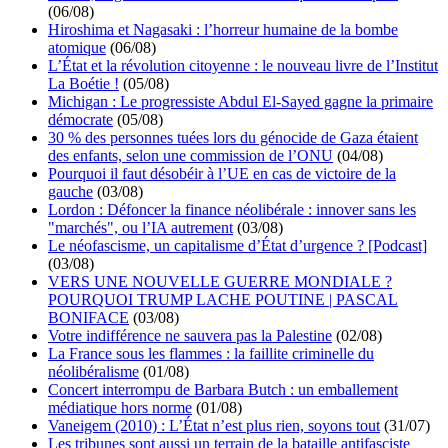
(06/08)
Hiroshima et Nagasaki : l’horreur humaine de la bombe
atomique
(06/08)
L’État et la révolution citoyenne : le nouveau livre de l’Institut
La Boétie !
(05/08)
Michigan : Le progressiste Abdul El-Sayed gagne la primaire
démocrate
(05/08)
30 % des personnes tuées lors du génocide de Gaza étaient
des enfants, selon une commission de l’ONU
(04/08)
Pourquoi il faut désobéir à l’UE en cas de victoire de la
gauche
(03/08)
Lordon : Défoncer la finance néolibérale : innover sans les
"marchés", ou l’IA autrement
(03/08)
Le néofascisme, un capitalisme d’État d’urgence ? [Podcast]
(03/08)
VERS UNE NOUVELLE GUERRE MONDIALE ?
POURQUOI TRUMP LACHE POUTINE | PASCAL
BONIFACE
(03/08)
Votre indifférence ne sauvera pas la Palestine
(02/08)
La France sous les flammes : la faillite criminelle du
néolibéralisme
(01/08)
Concert interrompu de Barbara Butch : un emballement
médiatique hors norme
(01/08)
Vaneigem (2010) : L’État n’est plus rien, soyons tout
(31/07)
Les tribunes sont aussi un terrain de la bataille antifasciste