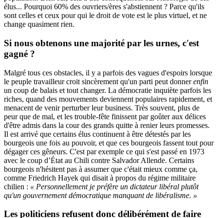
élus... Pourquoi 60% des ouvriers/ères s'abstiennent ? Parce qu'ils
sont celles et ceux pour qui le droit de vote est le plus virtuel, et ne
change quasiment rien.
Si nous obtenons une majorité par les urnes, c'est
gagné ?
Malgré tous ces obstacles, il y a parfois des vagues d'espoirs lorsque
le peuple travailleur croit sincèrement qu'un parti peut donner
enfin
un coup de balais et tout changer. La démocratie inquiète parfois les
riches, quand des mouvements deviennent populaires rapidement, et
menacent de venir perturber leur business. Très souvent, plus de
peur que de mal, et les trouble-fête finissent par goûter aux délices
d'être admis dans la cour des grands quitte à renier leurs promesses.
Il est arrivé que certains élus continuent à être détestés par les
bourgeois une fois au pouvoir, et que ces bourgeois fassent tout pour
dégager ces gêneurs. C'est par exemple ce qui s'est passé en 1973
avec le coup d’État au Chili contre Salvador Allende. Certains
bourgeois n'hésitent pas à assumer que c'était mieux comme ça,
comme Friedrich Hayek qui disait à propos du régime militaire
chilien :
« Personnellement je préfère un dictateur libéral plutôt
qu'un gouvernement démocratique manquant de libéralisme. »
Les politiciens refusent donc délibérément de faire