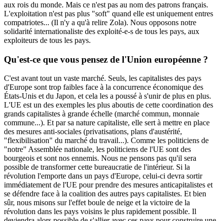
aux rois du monde. Mais ce n'est pas au nom des patrons français.
L'exploitation n'est pas plus "soft" quand elle est uniquement entres
compatriotes... (Il n'y a qu'à relire Zola). Nous opposons notre
solidarité internationaliste des exploité-e-s de tous les pays, aux
exploiteurs de tous les pays.
Qu'est-ce que vous pensez de l'Union européenne ?
C'est avant tout un vaste marché. Seuls, les capitalistes des pays
d'Europe sont trop faibles face à la concurrence économique des
États-Unis et du Japon, et cela les a poussé à s'unir de plus en plus.
L'UE est un des exemples les plus aboutis de cette coordination des
grands capitalistes à grande échelle (marché commun, monnaie
commune...). Et par sa nature capitaliste, elle sert à mettre en place
des mesures anti-sociales (privatisations, plans d'austérité,
"flexibilisation" du marché du travail...). Comme les politiciens de
"notre" Assemblée nationale, les politiciens de l'UE sont des
bourgeois et sont nos ennemis. Nous ne pensons pas qu'il sera
possible de transformer cette bureaucratie de l'intérieur. Si la
révolution l'emporte dans un pays d'Europe, celui-ci devra sortir
immédiatement de l'UE pour prendre des mesures anticapitalistes et
se défendre face à la coalition des autres pays capitalistes. Et bien
sûr, nous misons sur l'effet boule de neige et la victoire de la
révolution dans les pays voisins le plus rapidement possible. Il
deviendra alors possible de s'allier avec ces pays pour construire une