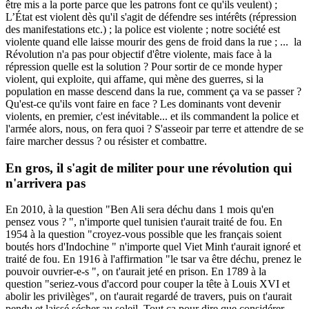
être mis a la porte parce que les patrons font ce qu'ils veulent) ;
L’État est violent dès qu'il s'agit de défendre ses intérêts (répression
des manifestations etc.) ; la police est violente ; notre société est
violente quand elle laisse mourir des gens de froid dans la rue ; ... la
Révolution n'a pas pour objectif d'être violente, mais face à la
répression quelle est la solution ? Pour sortir de ce monde hyper
violent, qui exploite, qui affame, qui mène des guerres, si la
population en masse descend dans la rue, comment ça va se passer ?
Qu'est-ce qu'ils vont faire en face ? Les dominants vont devenir
violents, en premier, c'est inévitable... et ils commandent la police et
l'armée alors, nous, on fera quoi ? S'asseoir par terre et attendre de se
faire marcher dessus ? ou résister et combattre.
En gros, il s'agit de militer pour une révolution qui
n'arrivera pas
En 2010, à la question "Ben Ali sera déchu dans 1 mois qu'en
pensez vous ? ", n'importe quel tunisien t'aurait traité de fou. En
1954 à la question "croyez-vous possible que les français soient
boutés hors d'Indochine " n'importe quel Viet Minh t'aurait ignoré et
traité de fou. En 1916 à l'affirmation "le tsar va être déchu, prenez le
pouvoir ouvrier-e-s ", on t'aurait jeté en prison. En 1789 à la
question "seriez-vous d'accord pour couper la tête à Louis XVI et
abolir les privilèges", on t'aurait regardé de travers, puis on t'aurait
pendu et laissé sécher au soleil. Tout ça pour dire que considérer