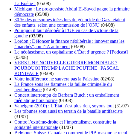
La Boétie !
(05/08)
Michigan : Le progressiste Abdul El-Sayed gagne la primaire
démocrate
(05/08)
30 % des personnes tuées lors du génocide de Gaza étaient
des enfants, selon une commission de l’ONU
(04/08)
Pourquoi il faut désobéir à l’UE en cas de victoire de la
gauche
(03/08)
Lordon : Défoncer la finance néolibérale : innover sans les
"marchés", ou l’IA autrement
(03/08)
Le néofascisme, un capitalisme d’État d’urgence ? [Podcast]
(03/08)
VERS UNE NOUVELLE GUERRE MONDIALE ?
POURQUOI TRUMP LACHE POUTINE | PASCAL
BONIFACE
(03/08)
Votre indifférence ne sauvera pas la Palestine
(02/08)
La France sous les flammes : la faillite criminelle du
néolibéralisme
(01/08)
Concert interrompu de Barbara Butch : un emballement
médiatique hors norme
(01/08)
Vaneigem (2010) : L’État n’est plus rien, soyons tout
(31/07)
Les tribunes sont aussi un terrain de la bataille antifasciste
(31/07)
Contre l’extrême-droite et l’impérialisme, construire la
solidarité internationale
(31/07)
Belgique, Suisse, Canada : comment le PIB masque le recul