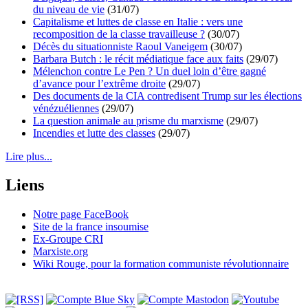
du niveau de vie
(31/07)
Capitalisme et luttes de classe en Italie : vers une
recomposition de la classe travailleuse ?
(30/07)
Décès du situationniste Raoul Vaneigem
(30/07)
Barbara Butch : le récit médiatique face aux faits
(29/07)
Mélenchon contre Le Pen ? Un duel loin d’être gagné
d’avance pour l’extrême droite
(29/07)
Des documents de la CIA contredisent Trump sur les élections
vénézuéliennes
(29/07)
La question animale au prisme du marxisme
(29/07)
Incendies et lutte des classes
(29/07)
Lire plus...
Liens
Notre page FaceBook
Site de la france insoumise
Ex-Groupe CRI
Marxiste.org
Wiki Rouge, pour la formation communiste révolutionnaire