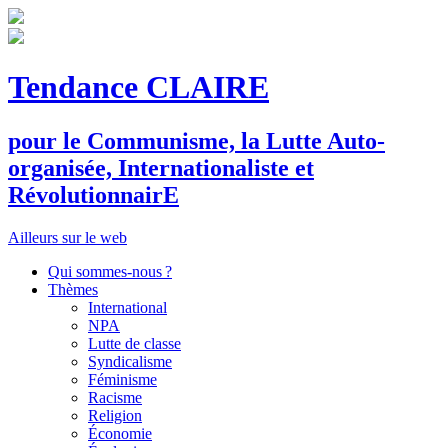
Tendance CLAIRE
pour le
C
ommunisme, la
L
utte
A
uto-
organisée,
I
nternationaliste et
R
évolutionnair
E
Ailleurs sur le web
Qui sommes-nous ?
Thèmes
International
NPA
Lutte de classe
Syndicalisme
Féminisme
Racisme
Religion
Économie