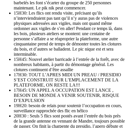
barbelés les font s’écarter du groupe de 250 personnes
maintenant. Le pik nik peut commencer.
15H30: Les flics ont rendu visite, précisant qu’ils
n’interviendraient pas tant qu’il n’y auras pas de violences
physiques adressées aux vigiles, mais ont quand même
ordonner aux vigiles de s’en aller! Pendant ce temps là, dans
les bois, plusieurs ateliers se montent: une centaine de
personne s’affaire a se réaproprier la plateforme, une autre
cinquantaine prend de temps de démonter toutes les clotures
du bois, et d’autres se balladent. Le pic nique est et sera
interminable.
15H45: Nouvel atelier barricade à l’entrée de la forêt, avec de
nombreux habitants, à partir du démontage général. Les
clotures continuent d’être assallie
17H30: TOUT L’APRES MIDI UN PREAU / PRESIDIO
S’EST CONSTRUIT SUR L’EMPLACEMENT DE LA
PLATEFORME, ON RESTE LA!!!
17H45: UN APPEL A OCCUPATION EST LANCE ,
BESOIN DE MONDE A VENIR SOUTENIR, RISQUE
D’EXPULSION
19H20: besoin de relais pour soutenir l’occupation en cours,
surveillance rapprochée des flic en hélico
20H30 : Seuls 5 flics sont postés avant l’entrée du bois près
de la grande antenne en vennant de Mandre, toujours possible
de passer. On finit la charpente du presidio, l’apero débute et