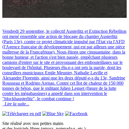
Vendredi 29 septembre, le collectif Austerlitz et Extinction Rébellion
ont mené ensemble une action de blocage du chantier Austerlitz
(Paris 13e), contre ce projet climaticide impulsé par l'État via l'AFD
(l'Agence française de développement, qui est par ailleurs une pièce
maîtresse de la Françafrique). Nous étions une cinquantaine, dans la
bonne humeur, et l'action s'est bien passée, empêchant plusieurs
camions d'entrer sur le site et provoquant des embouteillages sur le
boulevard de l'hôpital. Plusieurs élu-e-s ont pris la parole, dont les
conseillers municipaux Emile Meunier, Nathalie Laville et
Alexandre Florentin, ainsi que les deux député-e-s du 13e, Sandrine
Rousseau et Rodrigo Arenas. Contre cet îlot de chaleur de 150 000
tonnes de béton, que le militant Julien Leguet (figure de la lutte
contre les mégabassines) a appelé dans son intervention le
"blockhausterlitz", le combat continue !
Lire la suite...
Site réalisé avec nos petites mains
et des logiciels libres (emacs, notepad++, etc.).