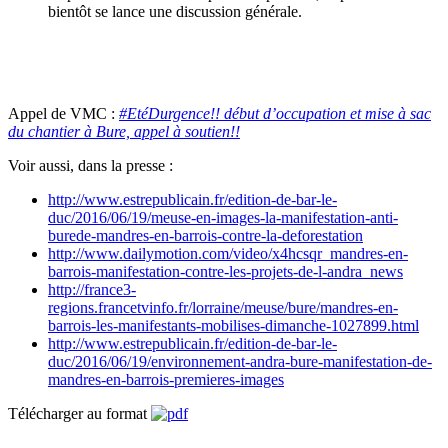
bientôt se lance une discussion générale.
Appel de VMC :
#EtéDurgence!! début d’occupation et mise à sac
du chantier à Bure, appel à soutien!!
Voir aussi, dans la presse :
http://www.estrepublicain.fr/edition-de-bar-le-
duc/2016/06/19/meuse-en-images-la-manifestation-anti-
burede-mandres-en-barrois-contre-la-deforestation
http://www.dailymotion.com/video/x4hcsqr_mandres-en-
barrois-manifestation-contre-les-projets-de-l-andra_news
http://france3-
regions.francetvinfo.fr/lorraine/meuse/bure/mandres-en-
barrois-les-manifestants-mobilises-dimanche-1027899.html
http://www.estrepublicain.fr/edition-de-bar-le-
duc/2016/06/19/environnement-andra-bure-manifestation-de-
mandres-en-barrois-premieres-images
Télécharger au format