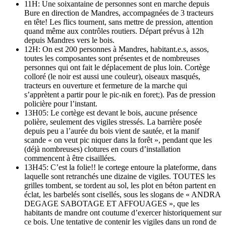
11H: Une soixantaine de personnes sont en marche depuis
Bure en direction de Mandres, accompagnées de 3 tracteurs
en tête! Les flics tournent, sans mettre de pression, attention
quand même aux contrôles routiers. Départ prévus à 12h
depuis Mandres vers le bois.
12H: On est 200 personnes à Mandres, habitant.e.s, assos,
toutes les composantes sont présentes et de nombreuses
personnes qui ont fait le déplacement de plus loin. Cortège
colloré (le noir est aussi une couleur), oiseaux masqués,
tracteurs en ouverture et fermeture de la marche qui
s’apprètent a partir pour le pic-nik en foret;). Pas de pression
policière pour l’instant.
13H05: Le cortège est devant le bois, aucune présence
polière, seulement des vigiles stressés. La barrière posée
depuis peu a l’aurée du bois vient de sautée, et la manif
scande « on veut pic niquer dans la forêt », pendant que les
(déjà nombreuses) clotures en cours d’installation
commencent à être cisaillées.
13H45: C’est la folie!! le cortege entoure la plateforme, dans
laquelle sont retranchés une dizaine de vigiles. TOUTES les
grilles tombent, se tordent au sol, les plot en béton partent en
éclat, les barbelés sont cisellés, sous les slogans de « ANDRA
DEGAGE SABOTAGE ET AFFOUAGES », que les
habitants de mandre ont coutume d’exercer historiquement sur
ce bois. Une tentative de contenir les vigiles dans un rond de