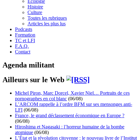
Écologie
Histoire
Culture
Toutes les rubriques
Articles les plus lus
Podcasts
Formation
TC et LFI
F.A.Q.
Contact
Agenda militant
Ailleurs sur le Web
Michel Piron, Marc Dorcel, Xavier Niel… Portraits de ces
pornographes en col blanc
(06/08)
L’ARCOM rappelle à l’ordre BFM sur ses mensonges anti-
LFI
(06/08)
France, le grand déclassement économique en Europe ?
(06/08)
Hiroshima et Nagasaki : l’horreur humaine de la bombe
atomique
(06/08)
L’État et la révolution citoyenne : le nouveau livre de l’Institut