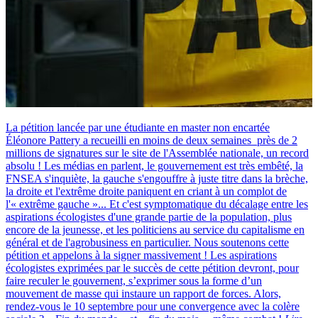
La pétition lancée par une étudiante en master non encartée
Éléonore Pattery a recueilli en moins de deux semaines près de 2
millions de signatures sur le site de l'Assemblée nationale, un record
absolu ! Les médias en parlent, le gouvernement est très embêté, la
FNSEA s'inquiète, la gauche s'engouffre à juste titre dans la brèche,
la droite et l'extrême droite paniquent en criant à un complot de
l'« extrême gauche »... Et c'est symptomatique du décalage entre les
aspirations écologistes d'une grande partie de la population, plus
encore de la jeunesse, et les politiciens au service du capitalisme en
général et de l'agrobusiness en particulier. Nous soutenons cette
pétition et appelons à la signer massivement ! Les aspirations
écologistes exprimées par le succès de cette pétition devront, pour
faire reculer le gouvernent, s’exprimer sous la forme d’un
mouvement de masse qui instaure un rapport de forces. Alors,
rendez-vous le 10 septembre pour une convergence avec la colère