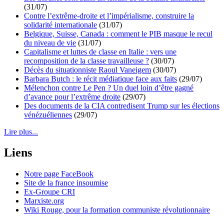
(31/07)
Contre l’extrême-droite et l’impérialisme, construire la
solidarité internationale
(31/07)
Belgique, Suisse, Canada : comment le PIB masque le recul
du niveau de vie
(31/07)
Capitalisme et luttes de classe en Italie : vers une
recomposition de la classe travailleuse ?
(30/07)
Décès du situationniste Raoul Vaneigem
(30/07)
Barbara Butch : le récit médiatique face aux faits
(29/07)
Mélenchon contre Le Pen ? Un duel loin d’être gagné
d’avance pour l’extrême droite
(29/07)
Des documents de la CIA contredisent Trump sur les élections
vénézuéliennes
(29/07)
Lire plus...
Liens
Notre page FaceBook
Site de la france insoumise
Ex-Groupe CRI
Marxiste.org
Wiki Rouge, pour la formation communiste révolutionnaire