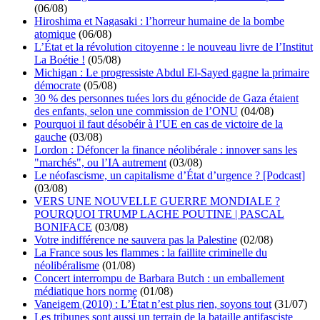
(06/08)
Hiroshima et Nagasaki : l’horreur humaine de la bombe
atomique
(06/08)
L’État et la révolution citoyenne : le nouveau livre de l’Institut
La Boétie !
(05/08)
Michigan : Le progressiste Abdul El-Sayed gagne la primaire
démocrate
(05/08)
30 % des personnes tuées lors du génocide de Gaza étaient
des enfants, selon une commission de l’ONU
(04/08)
Pourquoi il faut désobéir à l’UE en cas de victoire de la
gauche
(03/08)
Lordon : Défoncer la finance néolibérale : innover sans les
"marchés", ou l’IA autrement
(03/08)
Le néofascisme, un capitalisme d’État d’urgence ? [Podcast]
(03/08)
VERS UNE NOUVELLE GUERRE MONDIALE ?
POURQUOI TRUMP LACHE POUTINE | PASCAL
BONIFACE
(03/08)
Votre indifférence ne sauvera pas la Palestine
(02/08)
La France sous les flammes : la faillite criminelle du
néolibéralisme
(01/08)
Concert interrompu de Barbara Butch : un emballement
médiatique hors norme
(01/08)
Vaneigem (2010) : L’État n’est plus rien, soyons tout
(31/07)
Les tribunes sont aussi un terrain de la bataille antifasciste