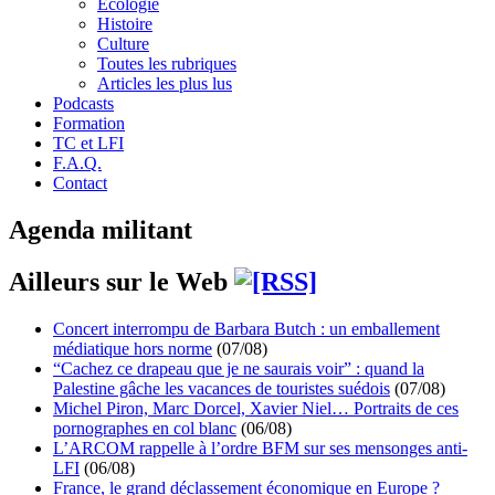
Écologie
Histoire
Culture
Toutes les rubriques
Articles les plus lus
Podcasts
Formation
TC et LFI
F.A.Q.
Contact
Agenda militant
Ailleurs sur le Web
Concert interrompu de Barbara Butch : un emballement
médiatique hors norme
(07/08)
“Cachez ce drapeau que je ne saurais voir” : quand la
Palestine gâche les vacances de touristes suédois
(07/08)
Michel Piron, Marc Dorcel, Xavier Niel… Portraits de ces
pornographes en col blanc
(06/08)
L’ARCOM rappelle à l’ordre BFM sur ses mensonges anti-
LFI
(06/08)
France, le grand déclassement économique en Europe ?