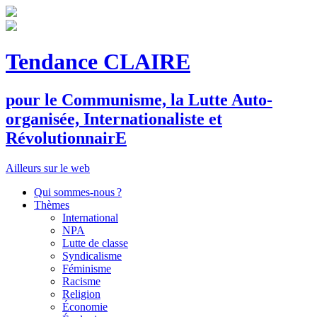
Tendance CLAIRE
pour le
C
ommunisme, la
L
utte
A
uto-
organisée,
I
nternationaliste et
R
évolutionnair
E
Ailleurs sur le web
Qui sommes-nous ?
Thèmes
International
NPA
Lutte de classe
Syndicalisme
Féminisme
Racisme
Religion
Économie