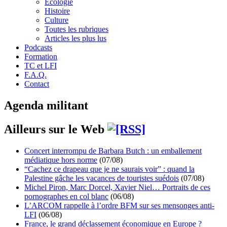
Écologie
Histoire
Culture
Toutes les rubriques
Articles les plus lus
Podcasts
Formation
TC et LFI
F.A.Q.
Contact
Agenda militant
Ailleurs sur le Web
Concert interrompu de Barbara Butch : un emballement
médiatique hors norme
(07/08)
“Cachez ce drapeau que je ne saurais voir” : quand la
Palestine gâche les vacances de touristes suédois
(07/08)
Michel Piron, Marc Dorcel, Xavier Niel… Portraits de ces
pornographes en col blanc
(06/08)
L’ARCOM rappelle à l’ordre BFM sur ses mensonges anti-
LFI
(06/08)
France, le grand déclassement économique en Europe ?