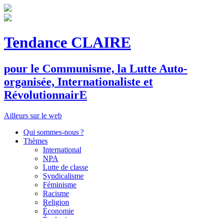
Tendance CLAIRE
pour le
C
ommunisme, la
L
utte
A
uto-
organisée,
I
nternationaliste et
R
évolutionnair
E
Ailleurs sur le web
Qui sommes-nous ?
Thèmes
International
NPA
Lutte de classe
Syndicalisme
Féminisme
Racisme
Religion
Économie