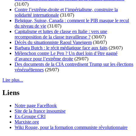
(31/07)
Contre l’extrême-droite et l’impérialisme, construire la
solidarité internationale
(31/07)
Belgique, Suisse, Canada : comment le PIB masque le recul
du niveau de vie
(31/07)
Capitalisme et luttes de classe en Italie : vers une
recomposition de la classe travailleuse ?
(30/07)
Décès du situationniste Raoul Vaneigem
(30/07)
Barbara Butch : le récit médiatique face aux faits
(29/07)
Mélenchon contre Le Pen ? Un duel loin d’être gagné
d’avance pour l’extrême droite
(29/07)
Des documents de la CIA contredisent Trump sur les élections
vénézuéliennes
(29/07)
Lire plus...
Liens
Notre page FaceBook
Site de la france insoumise
Ex-Groupe CRI
Marxiste.org
Wiki Rouge, pour la formation communiste révolutionnaire