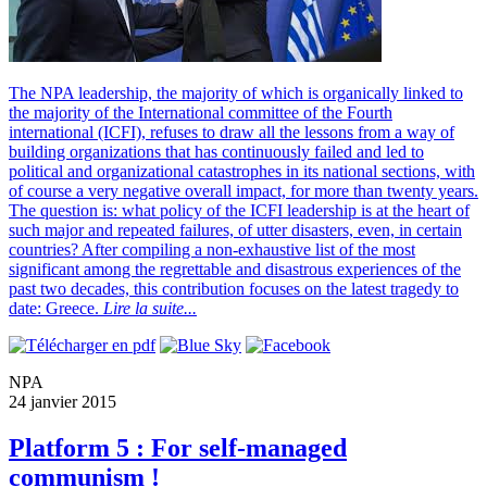
The NPA leadership, the majority of which is organically linked to
the majority of the International committee of the Fourth
international (ICFI), refuses to draw all the lessons from a way of
building organizations that has continuously failed and led to
political and organizational catastrophes in its national sections, with
of course a very negative overall impact, for more than twenty years.
The question is: what policy of the ICFI leadership is at the heart of
such major and repeated failures, of utter disasters, even, in certain
countries? After compiling a non-exhaustive list of the most
significant among the regrettable and disastrous experiences of the
past two decades, this contribution focuses on the latest tragedy to
date: Greece.
Lire la suite...
NPA
24 janvier 2015
Platform 5 : For self-managed
communism !