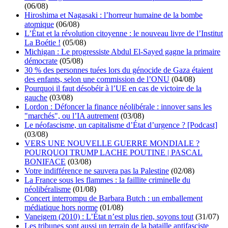
(06/08)
Hiroshima et Nagasaki : l’horreur humaine de la bombe
atomique
(06/08)
L’État et la révolution citoyenne : le nouveau livre de l’Institut
La Boétie !
(05/08)
Michigan : Le progressiste Abdul El-Sayed gagne la primaire
démocrate
(05/08)
30 % des personnes tuées lors du génocide de Gaza étaient
des enfants, selon une commission de l’ONU
(04/08)
Pourquoi il faut désobéir à l’UE en cas de victoire de la
gauche
(03/08)
Lordon : Défoncer la finance néolibérale : innover sans les
"marchés", ou l’IA autrement
(03/08)
Le néofascisme, un capitalisme d’État d’urgence ? [Podcast]
(03/08)
VERS UNE NOUVELLE GUERRE MONDIALE ?
POURQUOI TRUMP LACHE POUTINE | PASCAL
BONIFACE
(03/08)
Votre indifférence ne sauvera pas la Palestine
(02/08)
La France sous les flammes : la faillite criminelle du
néolibéralisme
(01/08)
Concert interrompu de Barbara Butch : un emballement
médiatique hors norme
(01/08)
Vaneigem (2010) : L’État n’est plus rien, soyons tout
(31/07)
Les tribunes sont aussi un terrain de la bataille antifasciste