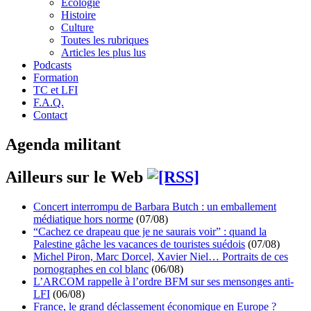
Écologie
Histoire
Culture
Toutes les rubriques
Articles les plus lus
Podcasts
Formation
TC et LFI
F.A.Q.
Contact
Agenda militant
Ailleurs sur le Web
Concert interrompu de Barbara Butch : un emballement
médiatique hors norme
(07/08)
“Cachez ce drapeau que je ne saurais voir” : quand la
Palestine gâche les vacances de touristes suédois
(07/08)
Michel Piron, Marc Dorcel, Xavier Niel… Portraits de ces
pornographes en col blanc
(06/08)
L’ARCOM rappelle à l’ordre BFM sur ses mensonges anti-
LFI
(06/08)
France, le grand déclassement économique en Europe ?