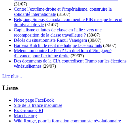
(31/07)
Contre l’extrême-droite et l’impérialisme, construire la
solidarité internationale
(31/07)
Belgique, Suisse, Canada : comment le PIB masque le recul
du niveau de vie
(31/07)
Capitalisme et luttes de classe en Italie : vers une
recomposition de la classe travailleuse ?
(30/07)
Décès du situationniste Raoul Vaneigem
(30/07)
Barbara Butch : le récit médiatique face aux faits
(29/07)
Mélenchon contre Le Pen ? Un duel loin d’être gagné
d’avance pour l’extrême droite
(29/07)
Des documents de la CIA contredisent Trump sur les élections
vénézuéliennes
(29/07)
Lire plus...
Liens
Notre page FaceBook
Site de la france insoumise
Ex-Groupe CRI
Marxiste.org
Wiki Rouge, pour la formation communiste révolutionnaire