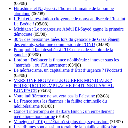
(06/08)
Hiroshima et Nagasaki : l’horreur humaine de la bombe
atomique
(06/08)
L’État et la révolution citoyenne : le nouveau livre de l’Institut
La Boétie !
(05/08)
Michigan : Le progressiste Abdul El-Sayed gagne la primaire
démocrate
(05/08)
30 % des personnes tuées lors du génocide de Gaza étaient
des enfants, selon une commission de l’ONU
(04/08)
Pourquoi il faut désobéir à l’UE en cas de victoire de la
gauche
(03/08)
Lordon : Défoncer la finance néolibérale : innover sans les
"marchés", ou l’IA autrement
(03/08)
Le néofascisme, un capitalisme d’État d’urgence ? [Podcast]
(03/08)
VERS UNE NOUVELLE GUERRE MONDIALE ?
POURQUOI TRUMP LACHE POUTINE | PASCAL
BONIFACE
(03/08)
Votre indifférence ne sauvera pas la Palestine
(02/08)
La France sous les flammes : la faillite criminelle du
néolibéralisme
(01/08)
Concert interrompu de Barbara Butch : un emballement
médiatique hors norme
(01/08)
Vaneigem (2010) : L’État n’est plus rien, soyons tout
(31/07)
Les tribunes sont aussi un terrain de la bataille antifasciste