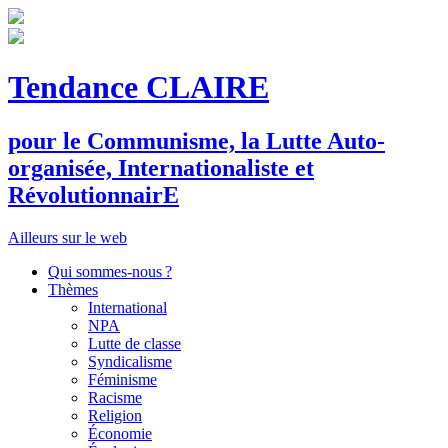
Tendance CLAIRE
pour le
C
ommunisme, la
L
utte
A
uto-
organisée,
I
nternationaliste et
R
évolutionnair
E
Ailleurs sur le web
Qui sommes-nous ?
Thèmes
International
NPA
Lutte de classe
Syndicalisme
Féminisme
Racisme
Religion
Économie