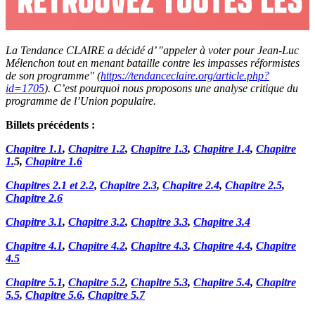
La Tendance CLAIRE a décidé d’ "appeler à voter pour Jean-Luc
Mélenchon tout en menant bataille contre les impasses réformistes
de son programme" (
https://tendanceclaire.org/article.php?
id=1705
). C’est pourquoi nous proposons une analyse critique du
programme de l’Union populaire.
Billets précédents :
Chapitre 1.1
,
Chapitre 1.2
,
Chapitre 1.3
,
Chapitre 1.4
,
Chapitre
1.
5
,
Chapitre 1.
6
Chapitres 2.
1 et 2.2
,
Chapitre 2.
3
,
Chapitre 2.
4
,
Chapitre 2.
5
,
Chapitre 2.6
Chapitre 3.1
,
Chapitre 3.2
,
Chapitre 3.3
,
Chapitre 3.4
Chapitre 4.1
,
Chapitre 4.2
,
Chapitre 4.3
,
Chapitre 4.4
,
Chapitre
4.5
Chapitre 5.1
,
Chapitre 5.2
,
Chapitre 5.3
,
Chapitre 5.4
,
Chapitre
5.5
,
Chapitre 5.6
,
Chapitre 5.7