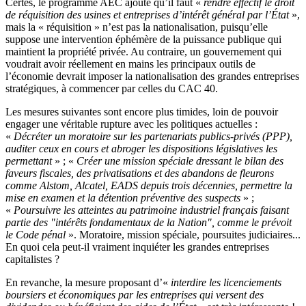
Certes, le programme AEC ajoute qu’il faut «
rendre effectif le droit
de réquisition des usines et entreprises d’intérêt général par l’État
»,
mais la « réquisition » n’est pas la nationalisation, puisqu’elle
suppose une intervention éphémère de la puissance publique qui
maintient la propriété privée. Au contraire, un gouvernement qui
voudrait avoir réellement en mains les principaux outils de
l’économie devrait imposer la nationalisation des grandes entreprises
stratégiques, à commencer par celles du CAC 40.
Les mesures suivantes sont encore plus timides, loin de pouvoir
engager une véritable rupture avec les politiques actuelles :
«
Décréter un moratoire sur les partenariats publics-privés (PPP),
auditer ceux en cours et abroger les dispositions législatives les
permettant
» ; «
Créer une mission spéciale dressant le bilan des
faveurs fiscales, des privatisations et des abandons de fleurons
comme Alstom, Alcatel, EADS depuis trois décennies, permettre la
mise en examen et la détention préventive des suspects
» ;
«
Poursuivre les atteintes au patrimoine industriel français faisant
partie des "intérêts fondamentaux de la Nation", comme le prévoit
le Code pénal
». Moratoire, mission spéciale, poursuites judiciaires...
En quoi cela peut-il vraiment inquiéter les grandes entreprises
capitalistes ?
En revanche, la mesure proposant d’«
i
nterdire les licenciements
boursiers et économiques par les entreprises qui versent des