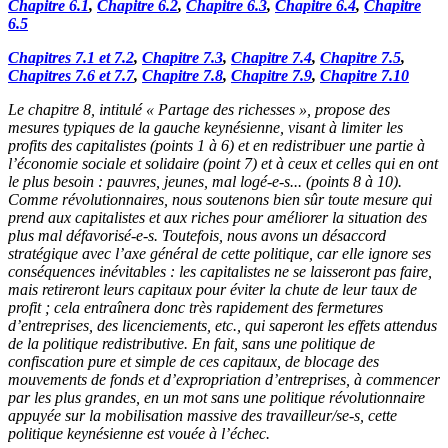
Chapitre 6.1
,
Chapitre 6.2
,
Chapitre 6.3
,
Chapitre 6.4
,
Chapitre
6.5
Chapitres 7.1 et 7.2
,
Chapitre 7.3
,
Chapitre 7.4
,
Chapitre 7.5
,
Chapitres 7.6 et 7.7
,
Chapitre 7.8
,
Chapitre 7.9
,
Chapitre 7.10
Le chapitre 8, intitulé « Partage des richesses », propose des
mesures typiques de la gauche keynésienne, visant à limiter les
profits des capitalistes (points 1 à 6) et en redistribuer une partie à
l’économie sociale et solidaire (point 7) et à ceux et celles qui en ont
le plus besoin : pauvres, jeunes, mal logé-e-s... (points 8 à 10).
Comme révolutionnaires, nous soutenons bien sûr toute mesure qui
prend aux capitalistes et aux riches pour améliorer la situation des
plus mal défavorisé-e-s. Toutefois, nous avons un désaccord
stratégique avec l’axe général de cette politique, car elle ignore ses
conséquences inévitables : les capitalistes ne se laisseront pas faire,
mais retireront leurs capitaux pour éviter la chute de leur taux de
profit ; cela entraînera donc très rapidement des fermetures
d’entreprises, des licenciements, etc., qui saperont les effets attendus
de la politique redistributive. En fait, sans une politique de
confiscation pure et simple de ces capitaux, de blocage des
mouvements de fonds et d’expropriation d’entreprises, à commencer
par les plus grandes, en un mot sans une politique révolutionnaire
appuyée sur la mobilisation massive des travailleur/se-s, cette
politique keynésienne est vouée à l’échec.