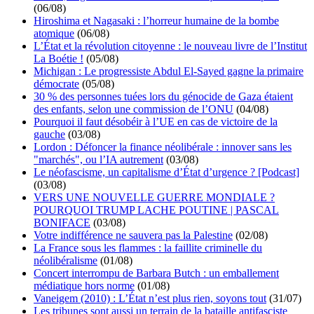
(06/08)
Hiroshima et Nagasaki : l’horreur humaine de la bombe
atomique
(06/08)
L’État et la révolution citoyenne : le nouveau livre de l’Institut
La Boétie !
(05/08)
Michigan : Le progressiste Abdul El-Sayed gagne la primaire
démocrate
(05/08)
30 % des personnes tuées lors du génocide de Gaza étaient
des enfants, selon une commission de l’ONU
(04/08)
Pourquoi il faut désobéir à l’UE en cas de victoire de la
gauche
(03/08)
Lordon : Défoncer la finance néolibérale : innover sans les
"marchés", ou l’IA autrement
(03/08)
Le néofascisme, un capitalisme d’État d’urgence ? [Podcast]
(03/08)
VERS UNE NOUVELLE GUERRE MONDIALE ?
POURQUOI TRUMP LACHE POUTINE | PASCAL
BONIFACE
(03/08)
Votre indifférence ne sauvera pas la Palestine
(02/08)
La France sous les flammes : la faillite criminelle du
néolibéralisme
(01/08)
Concert interrompu de Barbara Butch : un emballement
médiatique hors norme
(01/08)
Vaneigem (2010) : L’État n’est plus rien, soyons tout
(31/07)
Les tribunes sont aussi un terrain de la bataille antifasciste