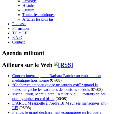
Écologie
Histoire
Culture
Toutes les rubriques
Articles les plus lus
Podcasts
Formation
TC et LFI
F.A.Q.
Contact
Agenda militant
Ailleurs sur le Web
Concert interrompu de Barbara Butch : un emballement
médiatique hors norme
(07/08)
“Cachez ce drapeau que je ne saurais voir” : quand la
Palestine gâche les vacances de touristes suédois
(07/08)
Michel Piron, Marc Dorcel, Xavier Niel… Portraits de ces
pornographes en col blanc
(06/08)
L’ARCOM rappelle à l’ordre BFM sur ses mensonges anti-
LFI
(06/08)
France, le grand déclassement économique en Europe ?