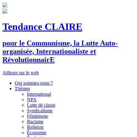
Tendance CLAIRE
pour le
C
ommunisme, la
L
utte
A
uto-
organisée,
I
nternationaliste et
R
évolutionnair
E
Ailleurs sur le web
Qui sommes-nous ?
Thèmes
International
NPA
Lutte de classe
Syndicalisme
Féminisme
Racisme
Religion
Économie