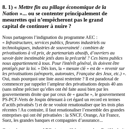
8. 1) «
Mettre fin au pillage économique de la
Nation
»... ou se contenter principalement de
mesurettes qui n’empêcheront pas le grand
capital de continuer à nuire ?
Nous partageons l’indignation du programme AEC :
«
Infrastructures, services publics, fleurons industriels ou
technologiques, industries de souveraineté : combien de
privatisations à vil prix, de partenariats abusifs, d’ouvriers au
savoir-faire inestimable jetés dans la précarité ? Ces biens publics
nous appartiennent à tous. Pour l'intérêt général, ils doivent être
protégés par la loi.
» Dès lors, la « mesure clé » est de «
r
evenir sur
les privatisations (aéroports, autoroutes, Française des Jeux, etc.)
».
Oui, mais pourquoi une liste aussi restreinte ? Il est paradoxal de
commencer par rappeler l’ampleur des privatisations depuis 40 ans
(sans même préciser qu’elles ont été faite aussi bien par les
gouvernements droite que par ceux de « gauche », le gouvernement
PS-PCF-Verts de Jospin détenant à cet égard un record en termes
d’actifs privatisés !) et de ne vouloir renationaliser que les trois plus
récentes ! Au contraire, il faut renationaliser l’ensemble des grandes
entreprises qui ont été privatisées : la SNCF, Orange, Air France,
Suez, les grandes banques et compagnies d’assurance...