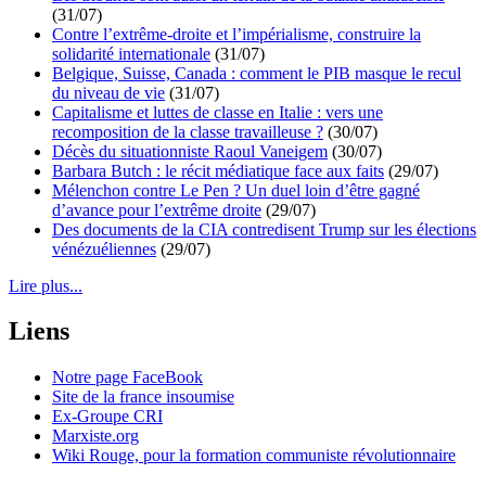
(31/07)
Contre l’extrême-droite et l’impérialisme, construire la
solidarité internationale
(31/07)
Belgique, Suisse, Canada : comment le PIB masque le recul
du niveau de vie
(31/07)
Capitalisme et luttes de classe en Italie : vers une
recomposition de la classe travailleuse ?
(30/07)
Décès du situationniste Raoul Vaneigem
(30/07)
Barbara Butch : le récit médiatique face aux faits
(29/07)
Mélenchon contre Le Pen ? Un duel loin d’être gagné
d’avance pour l’extrême droite
(29/07)
Des documents de la CIA contredisent Trump sur les élections
vénézuéliennes
(29/07)
Lire plus...
Liens
Notre page FaceBook
Site de la france insoumise
Ex-Groupe CRI
Marxiste.org
Wiki Rouge, pour la formation communiste révolutionnaire