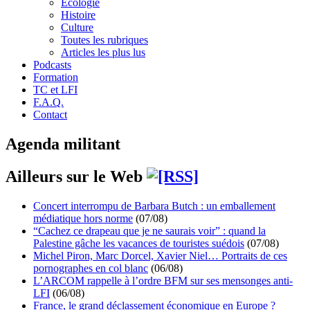
Écologie
Histoire
Culture
Toutes les rubriques
Articles les plus lus
Podcasts
Formation
TC et LFI
F.A.Q.
Contact
Agenda militant
Ailleurs sur le Web
Concert interrompu de Barbara Butch : un emballement
médiatique hors norme
(07/08)
“Cachez ce drapeau que je ne saurais voir” : quand la
Palestine gâche les vacances de touristes suédois
(07/08)
Michel Piron, Marc Dorcel, Xavier Niel… Portraits de ces
pornographes en col blanc
(06/08)
L’ARCOM rappelle à l’ordre BFM sur ses mensonges anti-
LFI
(06/08)
France, le grand déclassement économique en Europe ?