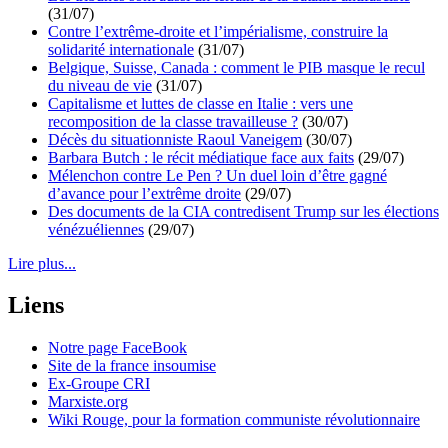
(31/07)
Contre l’extrême-droite et l’impérialisme, construire la
solidarité internationale
(31/07)
Belgique, Suisse, Canada : comment le PIB masque le recul
du niveau de vie
(31/07)
Capitalisme et luttes de classe en Italie : vers une
recomposition de la classe travailleuse ?
(30/07)
Décès du situationniste Raoul Vaneigem
(30/07)
Barbara Butch : le récit médiatique face aux faits
(29/07)
Mélenchon contre Le Pen ? Un duel loin d’être gagné
d’avance pour l’extrême droite
(29/07)
Des documents de la CIA contredisent Trump sur les élections
vénézuéliennes
(29/07)
Lire plus...
Liens
Notre page FaceBook
Site de la france insoumise
Ex-Groupe CRI
Marxiste.org
Wiki Rouge, pour la formation communiste révolutionnaire