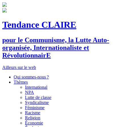
Tendance CLAIRE
pour le
C
ommunisme, la
L
utte
A
uto-
organisée,
I
nternationaliste et
R
évolutionnair
E
Ailleurs sur le web
Qui sommes-nous ?
Thèmes
International
NPA
Lutte de classe
Syndicalisme
Féminisme
Racisme
Religion
Économie