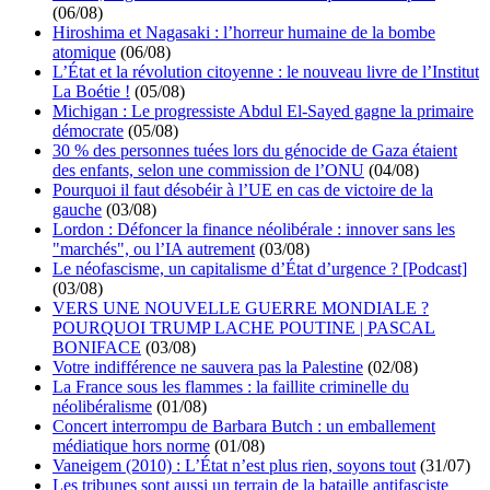
(06/08)
Hiroshima et Nagasaki : l’horreur humaine de la bombe
atomique
(06/08)
L’État et la révolution citoyenne : le nouveau livre de l’Institut
La Boétie !
(05/08)
Michigan : Le progressiste Abdul El-Sayed gagne la primaire
démocrate
(05/08)
30 % des personnes tuées lors du génocide de Gaza étaient
des enfants, selon une commission de l’ONU
(04/08)
Pourquoi il faut désobéir à l’UE en cas de victoire de la
gauche
(03/08)
Lordon : Défoncer la finance néolibérale : innover sans les
"marchés", ou l’IA autrement
(03/08)
Le néofascisme, un capitalisme d’État d’urgence ? [Podcast]
(03/08)
VERS UNE NOUVELLE GUERRE MONDIALE ?
POURQUOI TRUMP LACHE POUTINE | PASCAL
BONIFACE
(03/08)
Votre indifférence ne sauvera pas la Palestine
(02/08)
La France sous les flammes : la faillite criminelle du
néolibéralisme
(01/08)
Concert interrompu de Barbara Butch : un emballement
médiatique hors norme
(01/08)
Vaneigem (2010) : L’État n’est plus rien, soyons tout
(31/07)
Les tribunes sont aussi un terrain de la bataille antifasciste