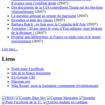
d’avance pour l’extrême droite
(29/07)
Des documents de la CIA contredisent Trump sur les élections
vénézuéliennes
(29/07)
La question animale au prisme du marxisme
(29/07)
Incendies et lutte des classes
(29/07)
Barbara Butch : en finir avec la Comedia dell’Arte
(29/07)
Argentine : 50 ans après le coup d’État militaire, quel héritage
de la dictature ?
(28/07)
Hystérie anti-Mélenchon, la France en triple crise et le grand
renversement
(28/07)
Lire plus...
Liens
Notre page FaceBook
Site de la france insoumise
Ex-Groupe CRI
Marxiste.org
Wiki Rouge, pour la formation communiste révolutionnaire