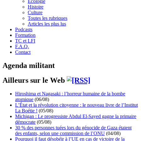
Écologie
Histoire
Culture
Toutes les rubriques
Articles les plus lus
Podcasts
Formation
TC et LFI
F.A.Q.
Contact
Agenda militant
Ailleurs sur le Web
Hiroshima et Nagasaki : l’horreur humaine de la bombe
atomique
(06/08)
L’État et la révolution citoyenne : le nouveau livre de l’Institut
La Boétie !
(05/08)
Michigan : Le progressiste Abdul El-Sayed gagne la primaire
démocrate
(05/08)
30 % des personnes tuées lors du génocide de Gaza étaient
des enfants, selon une commission de l’ONU
(04/08)
Pourquoi il faut désobéir à l’UE en cas de victoire de la