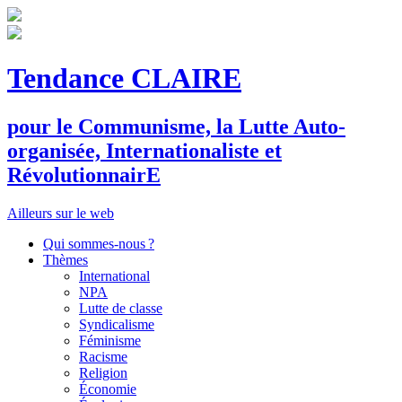
Tendance CLAIRE
pour le
C
ommunisme, la
L
utte
A
uto-
organisée,
I
nternationaliste et
R
évolutionnair
E
Ailleurs sur le web
Qui sommes-nous ?
Thèmes
International
NPA
Lutte de classe
Syndicalisme
Féminisme
Racisme
Religion
Économie