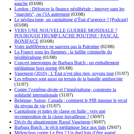
gauche
(03/08)
Lordon : Défoncer la finance néolibérale : innover sans les
"marchés", ou l’IA autrement
(03/08)
Le néofascisme, un capitalisme d’État d’urgence ? [Podcast]
(03/08)
VERS UNE NOUVELLE GUERRE MONDIALE ?
POURQUOI TRUMP LACHE POUTINE | PASCAL
BONIFACE
(03/08)
Votre indifférence ne sauvera pas la Palestine
(02/08)
La France sous les flammes : la faillite criminelle du
néolibéralisme
(01/08)
Concert interrompu de Barbara Butch : un emballement
médiatique hors norme
(01/08)
Vaneigem (2010) : L’État n’est plus rien, soyons tout
(31/07)
Les tribunes sont aussi un terrain de la bataille antifasciste
(31/07)
Contre l’extrême-droite et l’impérialisme, construire la
solidarité internationale
(31/07)
Belgique, Suisse, Canada : comment le PIB masque le recul
du niveau de vie
(31/07)
Capitalisme et luttes de classe en Italie : vers une
recomposition de la classe travailleuse ?
(30/07)
Décès du situationniste Raoul Vaneigem
(30/07)
Barbara Butch : le récit médiatique face aux faits
(29/07)
Mélenchon contre Le Pen ? Un duel loin d’être gagné