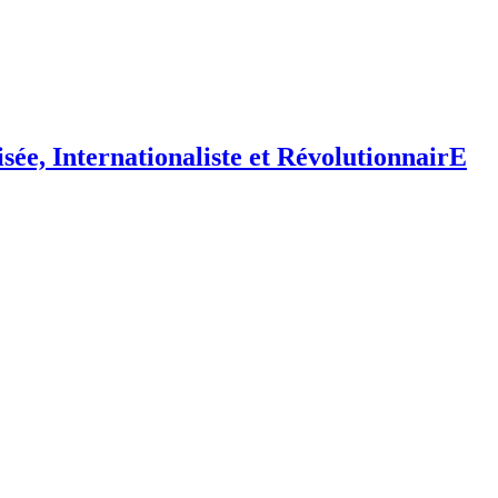
isée,
I
nternationaliste et
R
évolutionnair
E