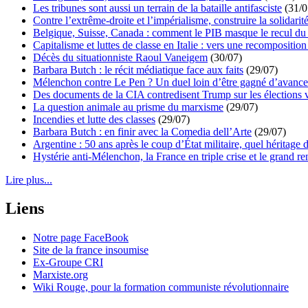
Les tribunes sont aussi un terrain de la bataille antifasciste
(31/0
Contre l’extrême-droite et l’impérialisme, construire la solidarit
Belgique, Suisse, Canada : comment le PIB masque le recul du 
Capitalisme et luttes de classe en Italie : vers une recomposition 
Décès du situationniste Raoul Vaneigem
(30/07)
Barbara Butch : le récit médiatique face aux faits
(29/07)
Mélenchon contre Le Pen ? Un duel loin d’être gagné d’avance 
Des documents de la CIA contredisent Trump sur les élections 
La question animale au prisme du marxisme
(29/07)
Incendies et lutte des classes
(29/07)
Barbara Butch : en finir avec la Comedia dell’Arte
(29/07)
Argentine : 50 ans après le coup d’État militaire, quel héritage d
Hystérie anti-Mélenchon, la France en triple crise et le grand r
Lire plus...
Liens
Notre page FaceBook
Site de la france insoumise
Ex-Groupe CRI
Marxiste.org
Wiki Rouge, pour la formation communiste révolutionnaire