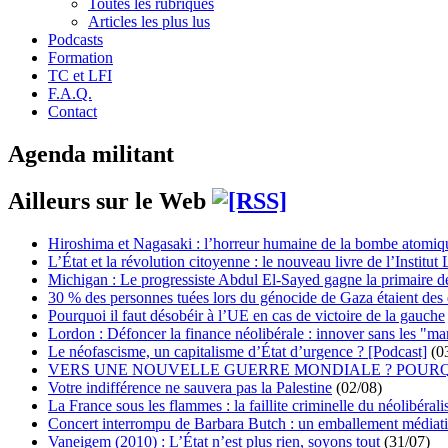
Toutes les rubriques
Articles les plus lus
Podcasts
Formation
TC et LFI
F.A.Q.
Contact
Agenda militant
Ailleurs sur le Web
Hiroshima et Nagasaki : l’horreur humaine de la bombe atomiq
L’État et la révolution citoyenne : le nouveau livre de l’Institut 
Michigan : Le progressiste Abdul El-Sayed gagne la primaire 
30 % des personnes tuées lors du génocide de Gaza étaient de
Pourquoi il faut désobéir à l’UE en cas de victoire de la gauche
Lordon : Défoncer la finance néolibérale : innover sans les "ma
Le néofascisme, un capitalisme d’État d’urgence ? [Podcast]
(0
VERS UNE NOUVELLE GUERRE MONDIALE ? POURQ
Votre indifférence ne sauvera pas la Palestine
(02/08)
La France sous les flammes : la faillite criminelle du néolibéral
Concert interrompu de Barbara Butch : un emballement médiat
Vaneigem (2010) : L’État n’est plus rien, soyons tout
(31/07)