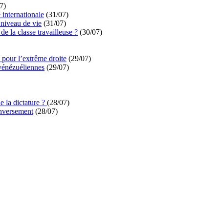
7)
é internationale
(31/07)
niveau de vie
(31/07)
de la classe travailleuse ?
(30/07)
pour l’extrême droite
(29/07)
vénézuéliennes
(29/07)
e la dictature ?
(28/07)
enversement
(28/07)