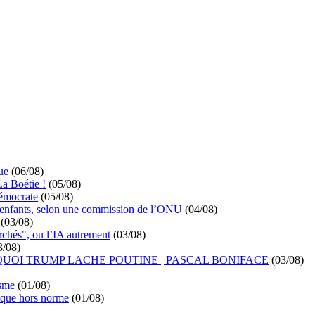
ue
(06/08)
La Boétie !
(05/08)
démocrate
(05/08)
s enfants, selon une commission de l’ONU
(04/08)
(03/08)
rchés", ou l’IA autrement
(03/08)
3/08)
UOI TRUMP LACHE POUTINE | PASCAL BONIFACE
(03/08)
isme
(01/08)
ique hors norme
(01/08)