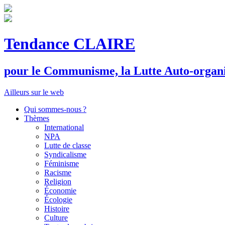
Tendance CLAIRE
pour le
C
ommunisme, la
L
utte
A
uto-organ
Ailleurs sur le web
Qui sommes-nous ?
Thèmes
International
NPA
Lutte de classe
Syndicalisme
Féminisme
Racisme
Religion
Économie
Écologie
Histoire
Culture